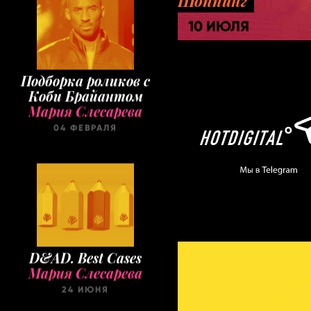
Шоппинг
10 ИЮЛЯ
Подборка роликов с
Коби Брайантом
Мария Слесарева
04 ФЕВРАЛЯ
D&AD. Best Cases
Мария Слесарева
24 ИЮНЯ