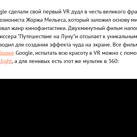
gle сделали свой первый VR дудл в честь великого фр
юзиониста Жоржа Мельеса, который заложил основу м
овал жанр кинофантастики. Двухминутный фильм напо
иссера "Путешествие на Луну"и отсылает к уникальным
водил для создания эффекта чуда на экране. Все фил
борке
Google, испытать всю красоту в VR можно с по
light
, а для ленивых есть этот же мультик в 360: