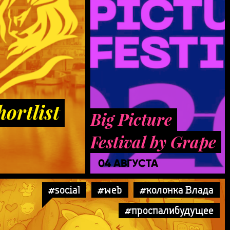
ortlist
Big Picture
Festival by Grape
04 АВГУСТА
#social
#web
#колонка Влада
#проспалибудущее