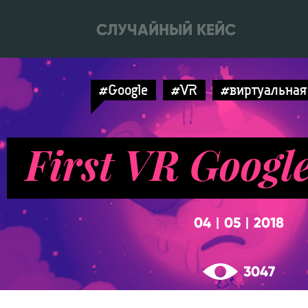
СЛУЧАЙНЫЙ КЕЙС
#Google
#VR
#виртуальная
First VR Googl
04
05
2018
|
|
3047