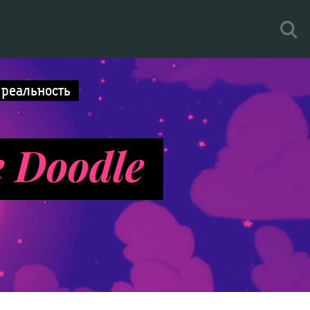
 реальность
e Doodle