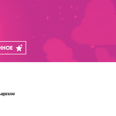
АННОЕ
ьщиков