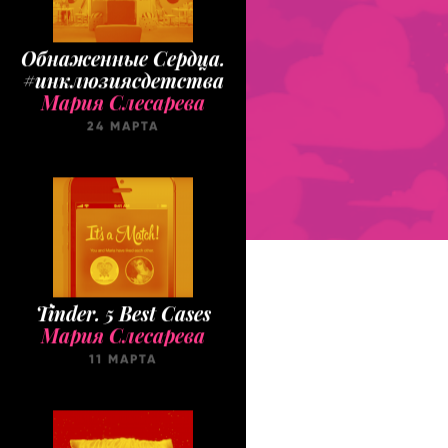
Обнаженные Cердца.
#инклюзиясдетства
Мария Слесарева
24 МАРТА
Tinder. 5 Best Cases
Мария Слесарева
11 МАРТА