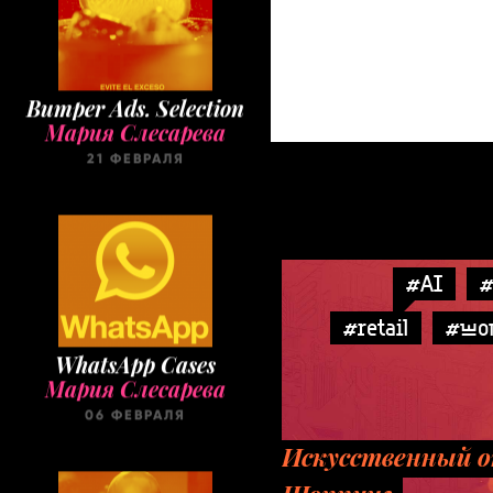
Bumper Ads. Selection
Мария Слесарева
21 ФЕВРАЛЯ
#AI
#
#retail
#шо
WhatsApp Cases
Мария Слесарева
06 ФЕВРАЛЯ
Искусственный о