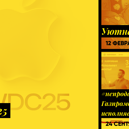
Уютн
12 ФЕВ
#непрод
Газпром
25
исполня
24 СЕН