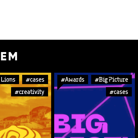
УЕМ
 Lions
#cases
#Awards
#Big Picture
#creativity
#cases