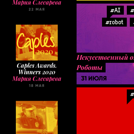
22 МАЯ
#AI
#
#robot
Искусственный о
Caples Awards.
Роботы
Winners 2020
Мария Слесарева
31 ИЮЛЯ
18 МАЯ
#