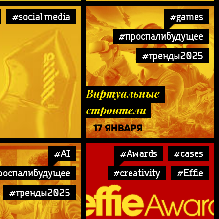
#social media
#games
#проспалибудущее
#тренды2025
Виртуальные
строители
17 ЯНВАРЯ
#AI
#Awards
#cases
роспалибудущее
#creativity
#Effie
#тренды2025