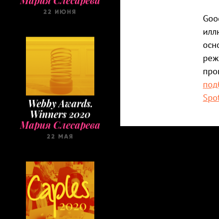
22 ИЮНЯ
Goo
илл
осн
реж
про
под
Spot
Webby Awards.
Winners 2020
Мария Слесарева
22 МАЯ