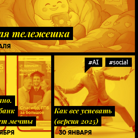
ая тележешка
РАЛЯ
#AI
#social
ано.
банк
Как все успевать
ет мечты
(версия 2025)
ТЯБРЯ
30 ЯНВАРЯ