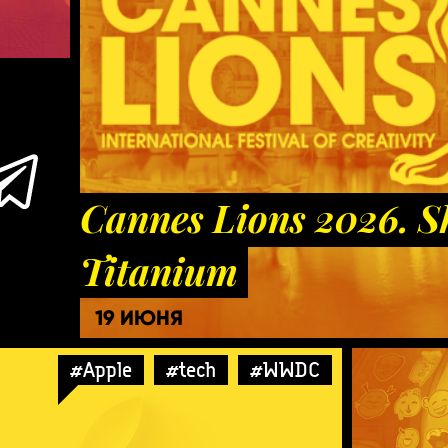
Cannes Lions 2026. Sh
Titanium
19 ИЮНЯ
#Apple
#tech
#WWDC