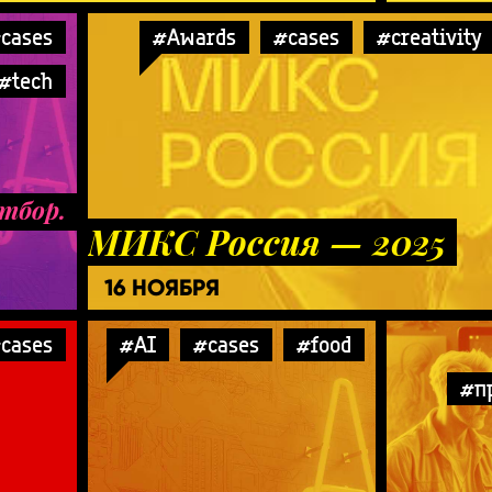
cases
#Awards
#cases
#creativity
#tech
тбор.
МИКС Россия — 2025
16 НОЯБРЯ
cases
#AI
#cases
#food
#п