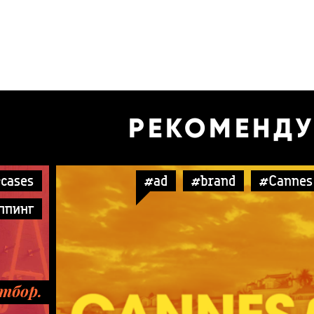
РЕКОМЕНД
cases
#ad
#brand
#Cannes
ппинг
тбор.