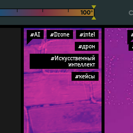
С
#AI
#Drone
#intel
#дрон
#Искусственный
интеллект
#кейсы