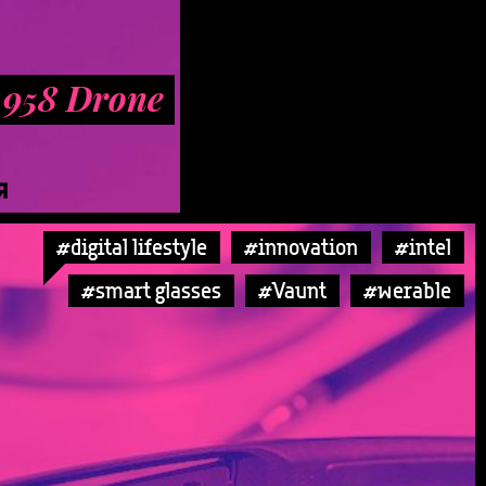
 958 Drone
Я
#digital lifestyle
#innovation
#intel
#smart glasses
#Vaunt
#werable