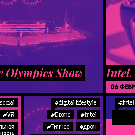
ne Olympics Show
Intel
06 ФЕВ
social
#digital lifestyle
#intel
#VR
#Drone
#intel
льная
#Гиннес
#дрон
ность