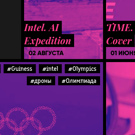
Intel. AI
TIME.
Expedition
Cover
02 АВГУСТА
01 ИЮН
#Guiness
#intel
#Olympics
#дроны
#Олимпиада