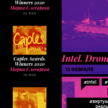
Caples Awards.
Winners 2020
Мария Слесарева
18 МАЯ
Intel. Dro
13 ФЕВРАЛЯ
#intel
#
Taxi Cases. Selection
Мария Слесарева
31 МАРТА
#виртуа
реаль