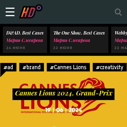
D&AD. Best Cases
The One Show. Best Cases
Webby
Мария Слесарева
Мария Слесарева
Мария
24 ИЮНЯ
22 ИЮНЯ
22 М
#ad
#brand
#Cannes Lions
#creativity
Cannes Lions 2024. Grand-Prix
19
06
2024
|
|