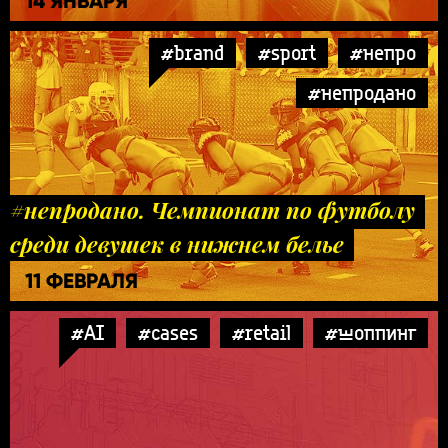
14 ЯНВАРЯ
#brand
#sport
#непро
#непродано
#непродано. Чемпионат по футболу
среди девушек в нижнем белье
11 ФЕВРАЛЯ
#AI
#cases
#retail
#шоппинг