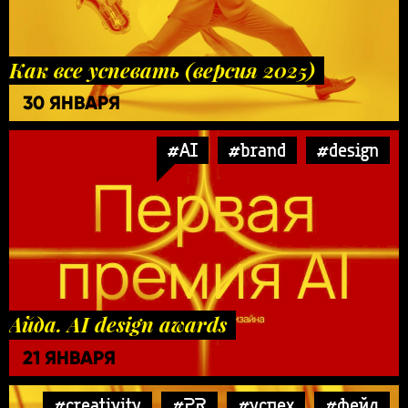
Как все успевать (версия 2025)
30 ЯНВАРЯ
#AI
#brand
#design
Айда. AI design awards
21 ЯНВАРЯ
#creativity
#PR
#успех
#фейл