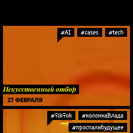
#AI
#cases
#tech
Искусственный отбор
27 ФЕВРАЛЯ
#TikTok
#колонкаВлада
#проспалибудущее