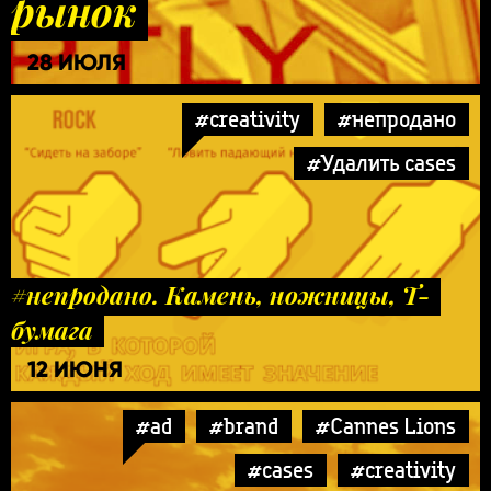
рынок
28 ИЮЛЯ
#creativity
#непродано
#Удалить cases
#непродано. Камень, ножницы, Т-
бумага
12 ИЮНЯ
#ad
#brand
#Cannes Lions
#cases
#creativity