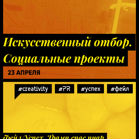
Искусственный отбор.
Социальные проекты
23 АПРЕЛЯ
#creativity
#PR
#успех
#фейл
Фейл/Успех. Трамп спас пиар