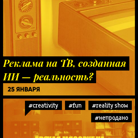
Реклама на ТВ, созданная
ИИ — реальность?
25 ЯНВАРЯ
#creativity
#fun
#reality show
#непродано