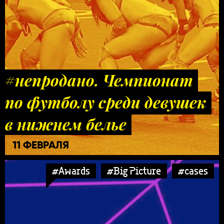
#непродано. Чемпионат
по футболу среди девушек
в нижнем белье
11 ФЕВРАЛЯ
#Awards
#Big Picture
#cases