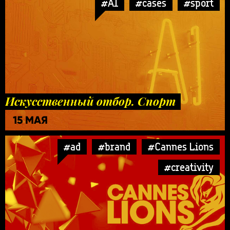
#AI
#cases
#sport
Искусственный отбор. Спорт
15 МАЯ
#ad
#brand
#Cannes Lions
#creativity