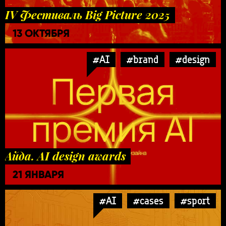
IV Фестиваль Big Picture 2025
13 ОКТЯБРЯ
#AI
#brand
#design
Айда. AI design awards
21 ЯНВАРЯ
#AI
#cases
#sport