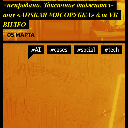
#непродано. Токсичное диджитал-
шоу «ADSКАЯ МЯСОРУБКА» для VK
ВИДЕО
05 МАРТА
#AI
#cases
#social
#tech