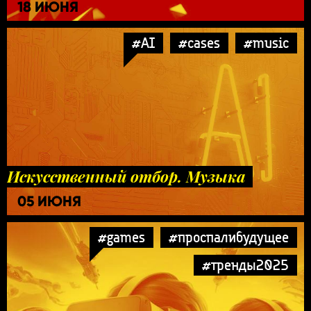
18 ИЮНЯ
#AI
#cases
#music
Искусственный отбор. Музыка
05 ИЮНЯ
#games
#проспалибудущее
#тренды2025