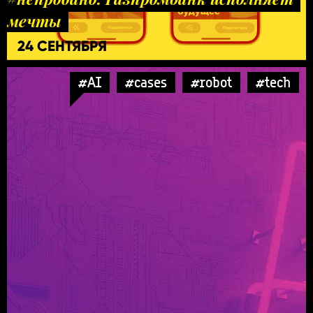
мечты
24 СЕНТЯБРЯ
#AI
#cases
#robot
#tech