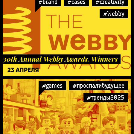
#brand
#cases
#creativity
#Webby
30th Annual Webby Awards. Winners
23 АПРЕЛЯ
#games
#проспалибудущее
#тренды2025