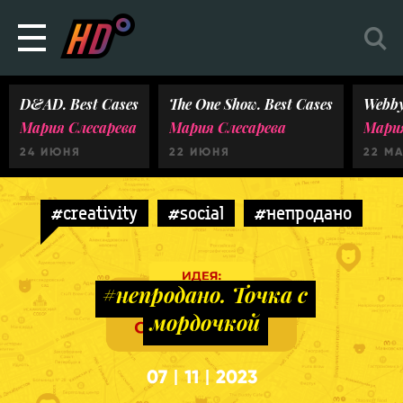
D&AD. Best Cases
The One Show. Best Cases
Webby
Мария Слесарева
Мария Слесарева
Мария
24 ИЮНЯ
22 ИЮНЯ
22 М
#creativity
#social
#непродано
#непродано. Точка с
мордочкой
07
11
2023
|
|