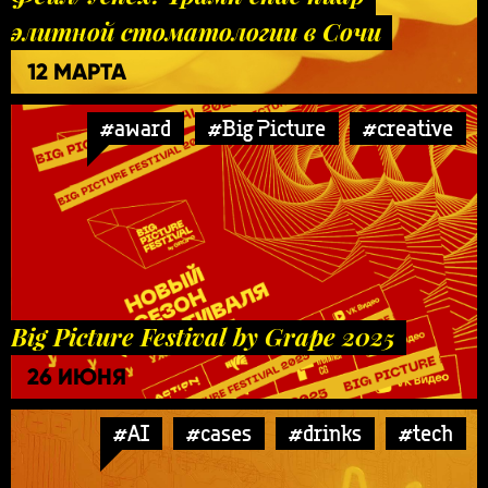
элитной стоматологии в Сочи
12 МАРТА
#award
#Big Picture
#creative
Big Picture Festival by Grape 2025
26 ИЮНЯ
#AI
#cases
#drinks
#tech