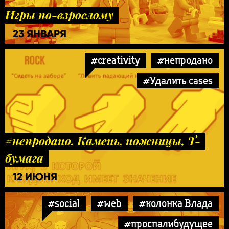
Игры по-взрослому
23 ЯНВАРЯ
#creativity
#непродано
#Удалить cases
#непродано. Камень, ножницы, Т-
бумага
12 ИЮНЯ
#social
#web
#колонка Влада
#проспалибудущее