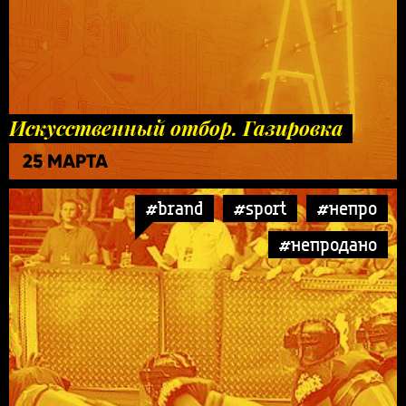
Искусственный отбор. Газировка
25 МАРТА
#brand
#sport
#непро
#непродано