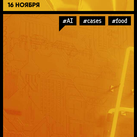
16 НОЯБРЯ
#AI
#cases
#food