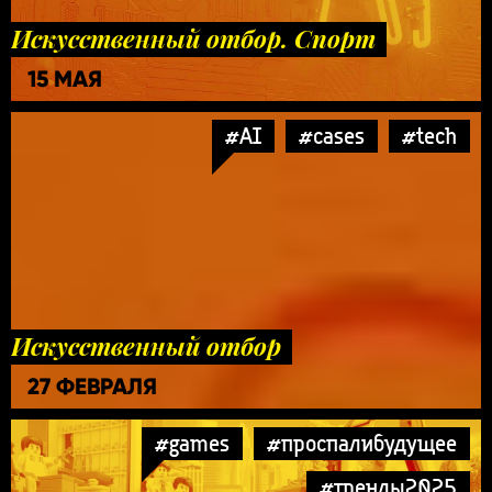
Искусственный отбор. Спорт
15 МАЯ
#AI
#cases
#tech
Искусственный отбор
27 ФЕВРАЛЯ
#games
#проспалибудущее
#тренды2025