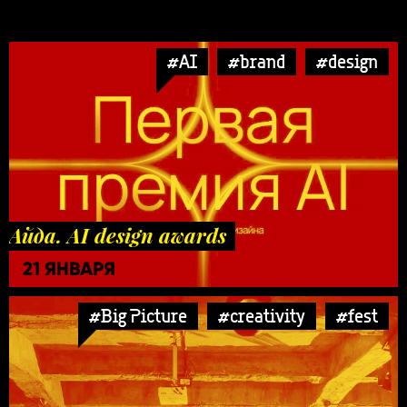
#AI
#brand
#design
Айда. AI design awards
21 ЯНВАРЯ
#Big Picture
#creativity
#fest