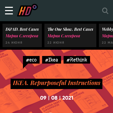
D&AD. Best Cases
The One Show. Best Cases
Webby
Мария Слесарева
Мария Слесарева
Мария
24 ИЮНЯ
22 ИЮНЯ
22 М
#eco
#Ikea
#Rethink
IKEA. Repurposeful Instructions
09
08
2021
|
|