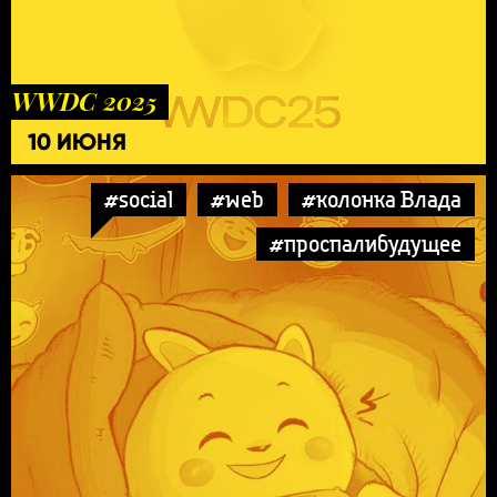
WWDC 2025
10 ИЮНЯ
#social
#web
#колонка Влада
#проспалибудущее