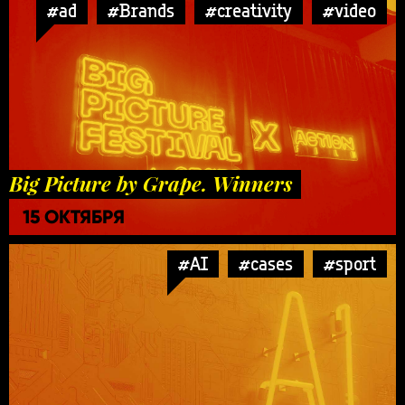
#ad
#Brands
#creativity
#video
Big Picture by Grape. Winners
15 ОКТЯБРЯ
#AI
#cases
#sport