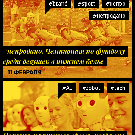
#brand
#sport
#непро
#непродано
#непродано. Чемпионат по футболу
среди девушек в нижнем белье
11 ФЕВРАЛЯ
#AI
#robot
#tech