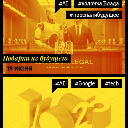
#AI
#колонка Влада
#проспалибудущее
Подарки из будущего
19 ИЮНЯ
#AI
#Google
#tech