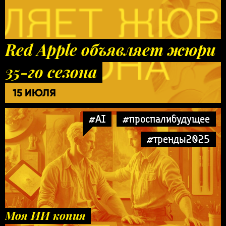
Red Apple объявляет жюри
35-го сезона
15 ИЮЛЯ
#AI
#проспалибудущее
#тренды2025
Моя ИИ копия