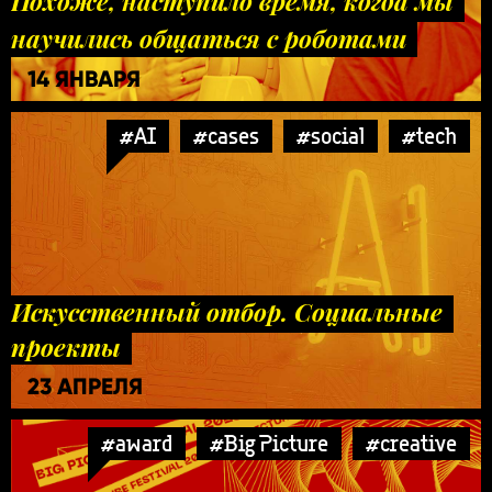
Похоже, наступило время, когда мы
научились общаться с роботами
14 ЯНВАРЯ
#AI
#cases
#social
#tech
Искусственный отбор. Социальные
проекты
23 АПРЕЛЯ
#award
#Big Picture
#creative