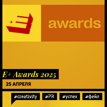
E+ Awards 2025
25 АПРЕЛЯ
#creativity
#PR
#успех
#фейл