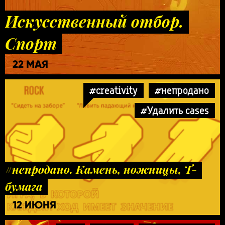
Искусственный отбор.
Спорт
22 МАЯ
#creativity
#непродано
#Удалить cases
#непродано. Камень, ножницы, Т-
бумага
12 ИЮНЯ