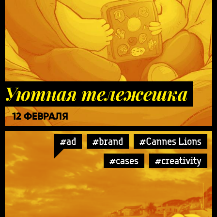
Уютная тележешка
12 ФЕВРАЛЯ
#ad
#brand
#Cannes Lions
#cases
#creativity