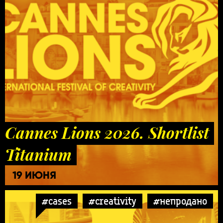
Cannes Lions 2026. Shortlist
Titanium
19 ИЮНЯ
#cases
#creativity
#непродано