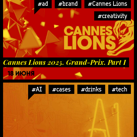
#ad
#brand
#Cannes Lions
#creativity
Cannes Lions 2025. Grand-Prix. Part I
18 ИЮНЯ
#AI
#cases
#drinks
#tech