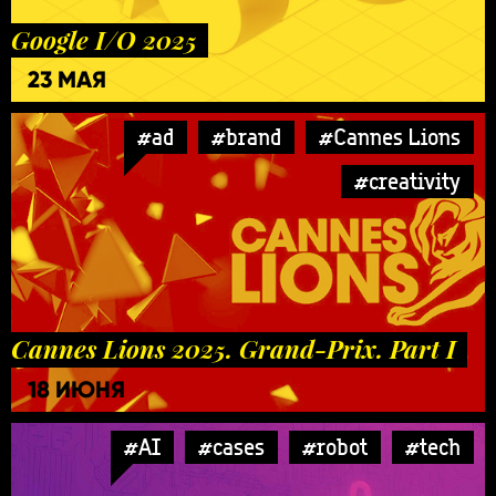
Google I/O 2025
23 МАЯ
#ad
#brand
#Cannes Lions
#creativity
Cannes Lions 2025. Grand-Prix. Part I
18 ИЮНЯ
#AI
#cases
#robot
#tech