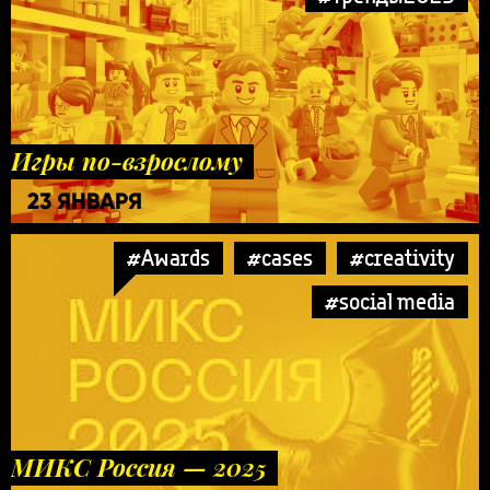
Игры по-взрослому
23 ЯНВАРЯ
#Awards
#cases
#creativity
#social media
МИКС Россия — 2025