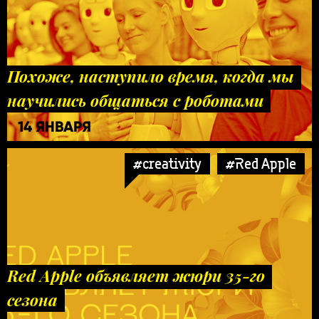
Похоже, наступило время, когда мы
научились общаться с роботами
14 ЯНВАРЯ
#creativity
#Red Apple
Red Apple объявляет жюри 35-го
сезона