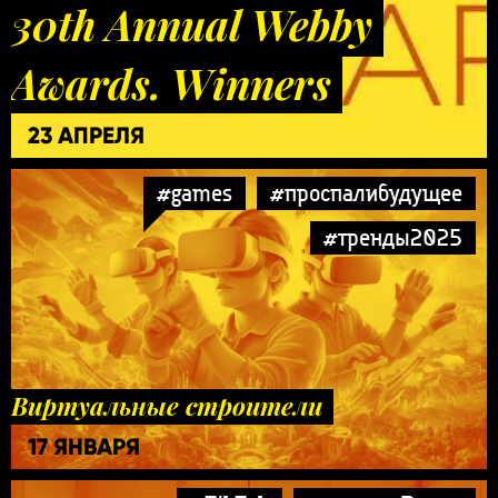
30th Annual Webby
Awards. Winners
23 АПРЕЛЯ
#games
#проспалибудущее
#тренды2025
Виртуальные строители
17 ЯНВАРЯ