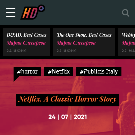
D&AD. Best Cases
The One Show. Best Cases
Webby
Мария Слесарева
Мария Слесарева
Мария
24 ИЮНЯ
22 ИЮНЯ
22 М
#horror
#Netflix
#Publicis Italy
Netflix. A Classic Horror Story
24
07
2021
|
|