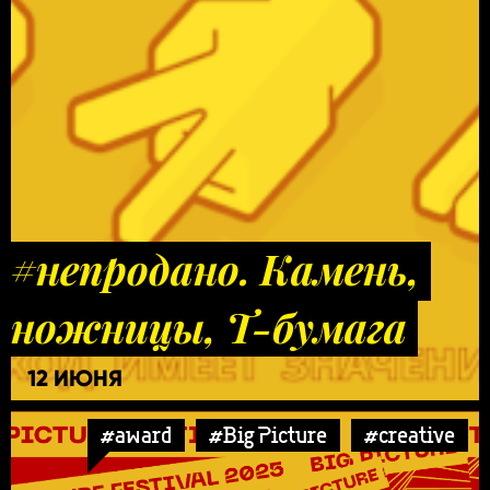
#непродано. Камень,
ножницы, Т-бумага
12 ИЮНЯ
#award
#Big Picture
#creative