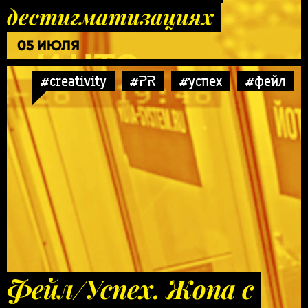
дестигматизациях
05 ИЮЛЯ
#creativity
#PR
#успех
#фейл
Фейл/Успех. Жопа с