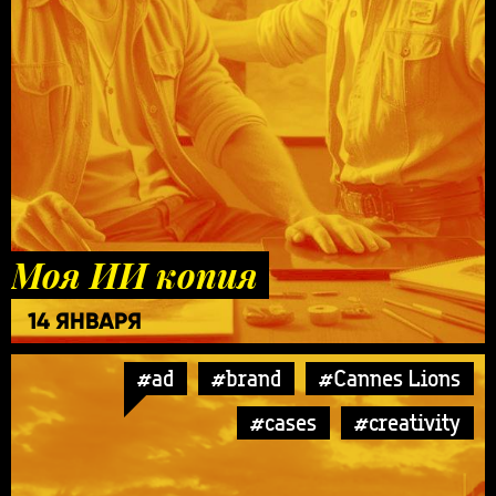
Моя ИИ копия
14 ЯНВАРЯ
#ad
#brand
#Cannes Lions
#cases
#creativity