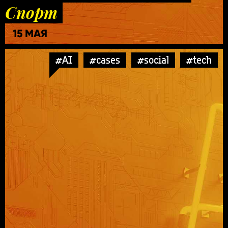
Спорт
15 МАЯ
#AI
#cases
#social
#tech