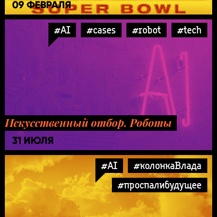
09 ФЕВРАЛЯ
#AI
#cases
#robot
#tech
Искусственный отбор. Роботы
31 ИЮЛЯ
#AI
#колонкаВлада
#проспалибудущее