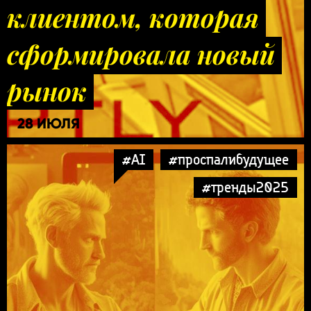
клиентом, которая
сформировала новый
рынок
28 ИЮЛЯ
#AI
#проспалибудущее
#тренды2025