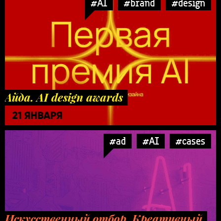
#AI
#brand
#design
Айда. AI design awards
21 ЯНВАРЯ
#ad
#AI
#cases
Искусственный отбор. Креативный