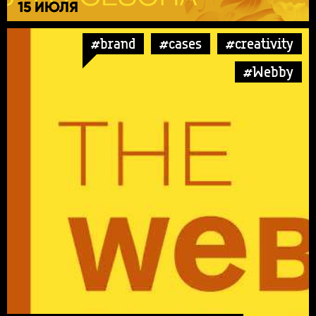
15 ИЮЛЯ
#brand
#cases
#creativity
#Webby