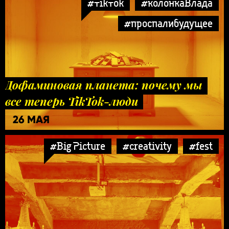
#TikTok
#колонкаВлада
#проспалибудущее
Дофаминовая планета: почему мы
все теперь TikTok-люди
26 МАЯ
#Big Picture
#creativity
#fest