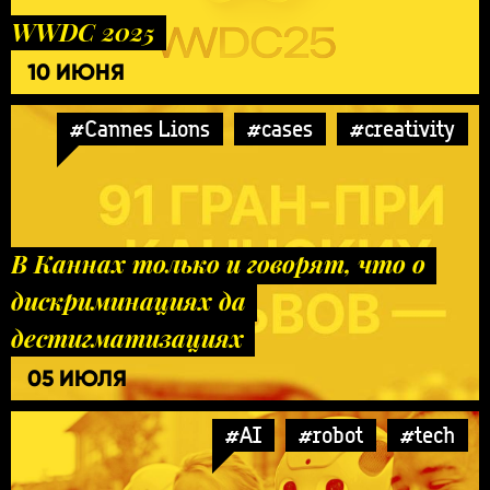
WWDC 2025
10 ИЮНЯ
#Cannes Lions
#cases
#creativity
В Каннах только и говорят, что о
дискриминациях да
дестигматизациях
05 ИЮЛЯ
#AI
#robot
#tech