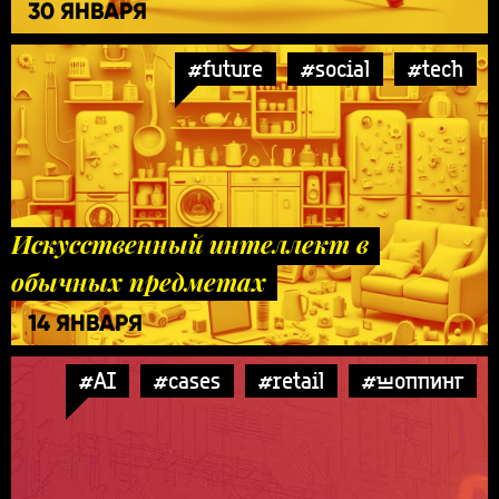
30 ЯНВАРЯ
#future
#social
#tech
Искусственный интеллект в
обычных предметах
14 ЯНВАРЯ
#AI
#cases
#retail
#шоппинг