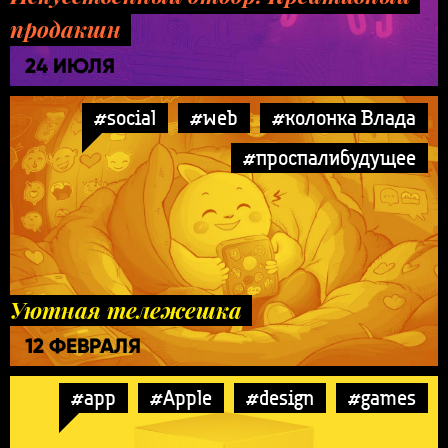
продакшн
24 ИЮЛЯ
#social
#web
#колонка Влада
#проспалибудущее
Уютная тележешка
12 ФЕВРАЛЯ
#app
#Apple
#design
#games