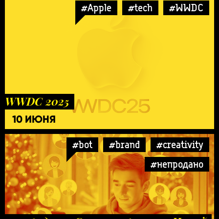
#Apple
#tech
#WWDC
WWDC 2025
10 ИЮНЯ
#bot
#brand
#creativity
#непродано