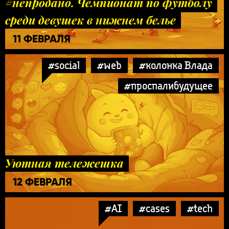
#непродано. Чемпионат по футболу
среди девушек в нижнем белье
11 ФЕВРАЛЯ
#social
#web
#колонка Влада
#проспалибудущее
Уютная тележешка
12 ФЕВРАЛЯ
#AI
#cases
#tech