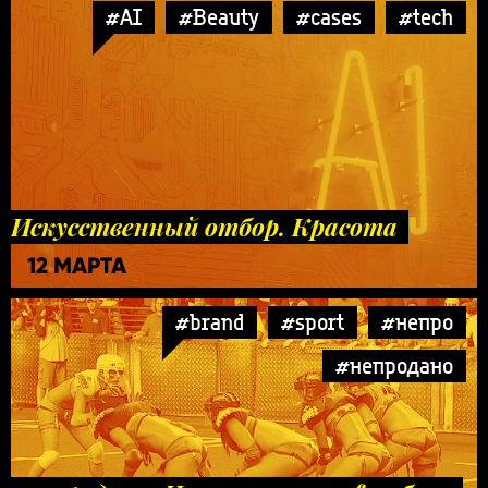
#AI
#Beauty
#cases
#tech
Искусственный отбор. Красота
12 МАРТА
#brand
#sport
#непро
#непродано