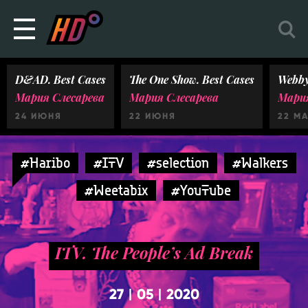
D&AD. Best Cases
The One Show. Best Cases
Webby
Мария Слесарева
Мария Слесарева
Мария
24 ИЮНЯ
22 ИЮНЯ
22 М
#Haribo
#ITV
#selection
#Walkers
#Weetabix
#YouTube
ITV. The People’s Ad Break
27
05
2020
|
|