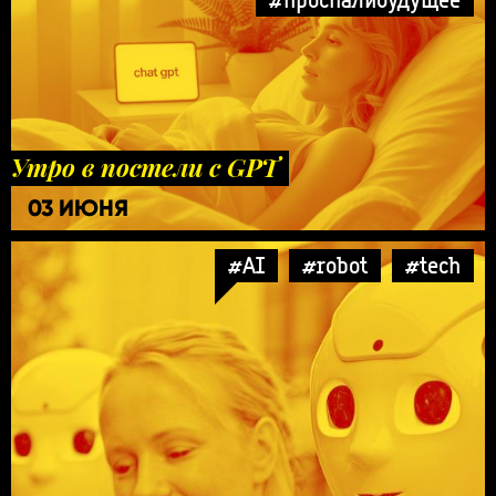
Утро в постели с GPT
03 ИЮНЯ
#AI
#robot
#tech