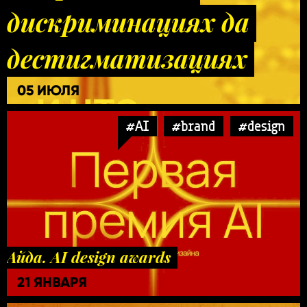
дискриминациях да
дестигматизациях
05 ИЮЛЯ
#AI
#brand
#design
Айда. AI design awards
21 ЯНВАРЯ