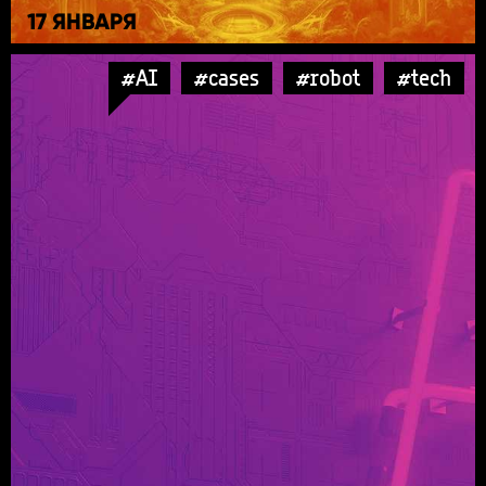
17 ЯНВАРЯ
#AI
#cases
#robot
#tech