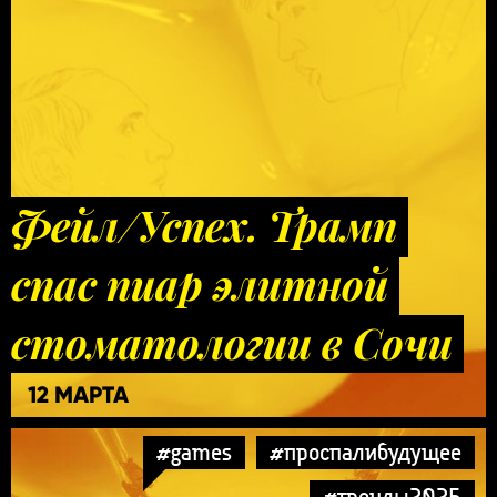
Фейл/Успех. Трамп
спас пиар элитной
стоматологии в Сочи
12 МАРТА
#games
#проспалибудущее
#тренды2025