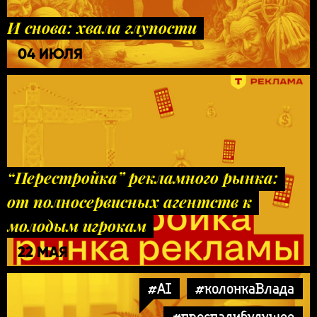
И снова: хвала глупости
04 ИЮЛЯ
“Перестройка” рекламного рынка:
от полносервисных агентств к
молодым игрокам
22 МАЯ
#AI
#колонкаВлада
#проспалибудущее