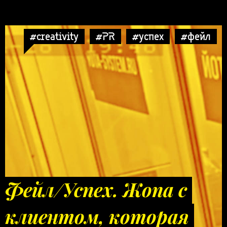
#creativity
#PR
#успех
#фейл
Фейл/Успех. Жопа с
клиентом, которая