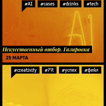
#AI
#cases
#drinks
#tech
Искусственный отбор. Газировка
25 МАРТА
#creativity
#PR
#успех
#фейл