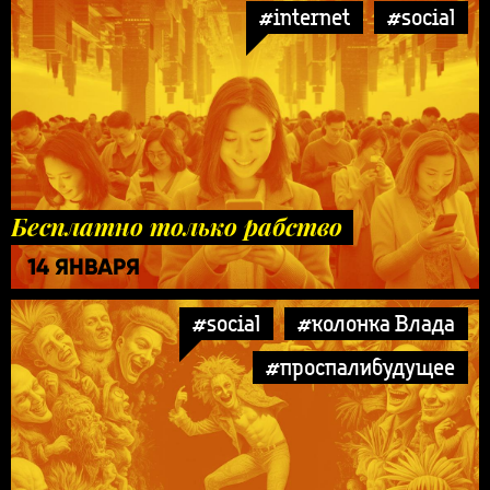
#internet
#social
Бесплатно только рабство
14 ЯНВАРЯ
#social
#колонка Влада
#проспалибудущее