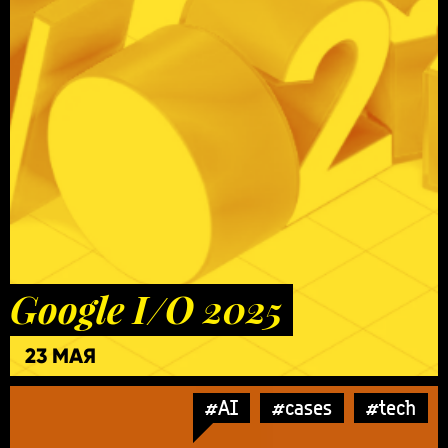
Google I/O 2025
23 МАЯ
#AI
#cases
#tech