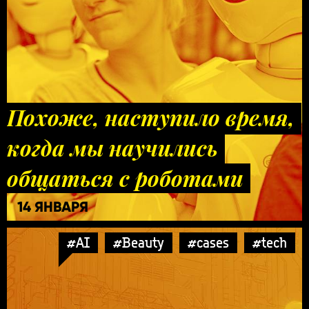
Похоже, наступило время,
когда мы научились
общаться с роботами
14 ЯНВАРЯ
#AI
#Beauty
#cases
#tech