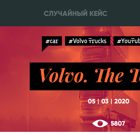
СЛУЧАЙНЫЙ КЕЙС
#car
#Volvo Trucks
#YouTu
Volvo. The 
05
03
2020
|
|
5807