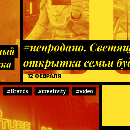
#непродано. Светя
ный
открытка семьи бу
ыка
12 ФЕВРАЛЯ
#Brands
#creativity
#video