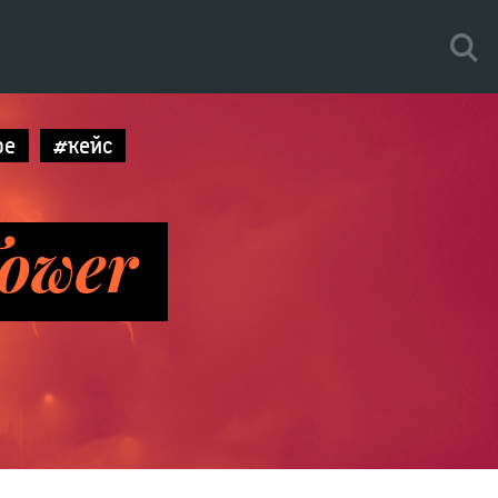
be
#кейс
Tower