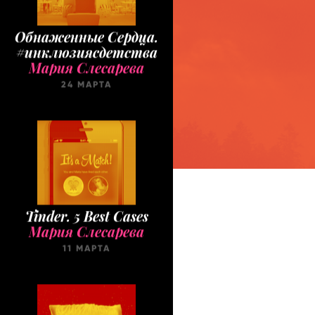
Обнаженные Cердца.
#инклюзиясдетства
Мария Слесарева
24 МАРТА
Tinder. 5 Best Cases
Мария Слесарева
11 МАРТА