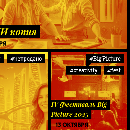
И копия
РЯ
y
#непродано
#Big Picture
#creativity
#fest
IV Фестиваль Big
Picture 2025
13 ОКТЯБРЯ