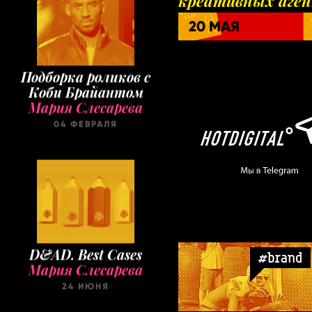
креативных аге
20 МАЯ
Подборка роликов с
Коби Брайантом
Мария Слесарева
04 ФЕВРАЛЯ
D&AD. Best Cases
#brand
Мария Слесарева
24 ИЮНЯ