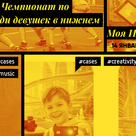
. Чемпионат по
ди девушек в нижнем
Моя И
14 ЯНВА
cases
#cases
#creativit
music