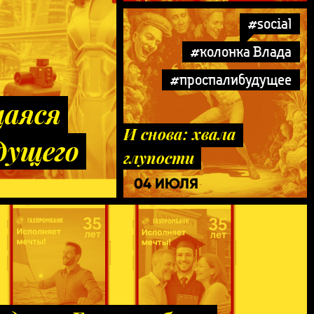
#social
#колонка Влада
#проспалибудущее
щаяся
И снова: хвала
дущего
глупости
04 ИЮЛЯ