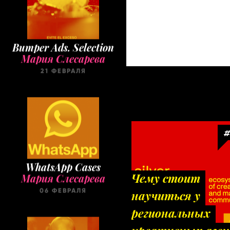
Bumper Ads. Selection
Мария Слесарева
21 ФЕВРАЛЯ
#
WhatsApp Cases
Мария Слесарева
Чему стоит
06 ФЕВРАЛЯ
научиться у
региональных