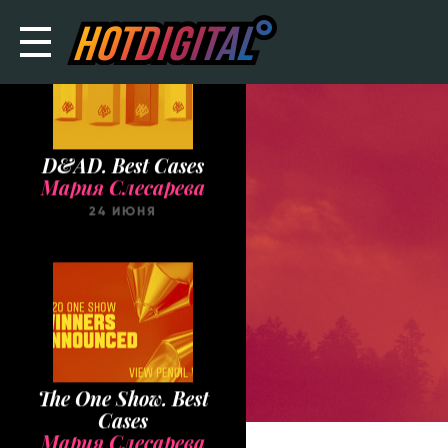
D&AD. Best Cases
Мария Слесарева
24 ИЮНЯ
The One Show. Best
Cases
Мария Слесарева