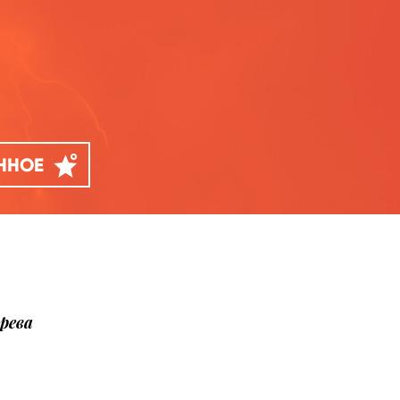
АННОЕ
рева