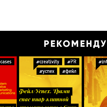
РЕКОМЕНД
cases
#creativity
#PR
#in
#успех
#фейл
Фейл/Успех. Трамп
спас пиар элитной