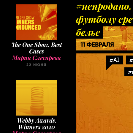
#непродано
футболу сре
белье
The One Show. Best
11 ФЕВРАЛЯ
Cases
Мария Слесарева
#AI
#
22 ИЮНЯ
#
Webby Awards.
Winners 2020
Мария Слесарева