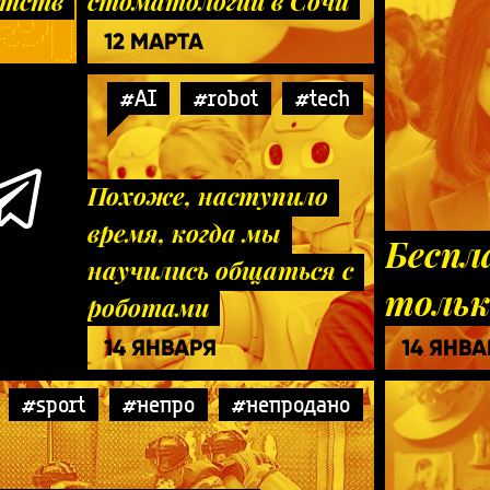
нтств
стоматологии в Сочи
12 МАРТА
#AI
#robot
#tech
Похоже, наступило
время, когда мы
Беспл
научились общаться с
тольк
роботами
14 ЯНВАРЯ
14 ЯНВА
#sport
#непро
#непродано