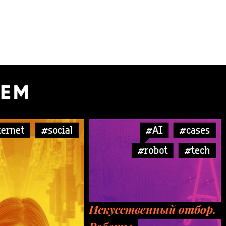
УЕМ
ternet
#social
#AI
#cases
#robot
#tech
Искусственный отбор.