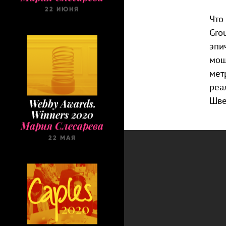
22 ИЮНЯ
Что
Gro
эпи
мощ
мет
реа
Шве
Webby Awards.
Winners 2020
Мария Слесарева
22 МАЯ