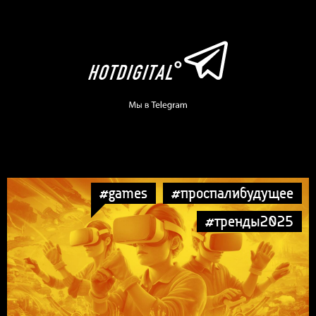
#games
#проспалибудущее
#тренды2025