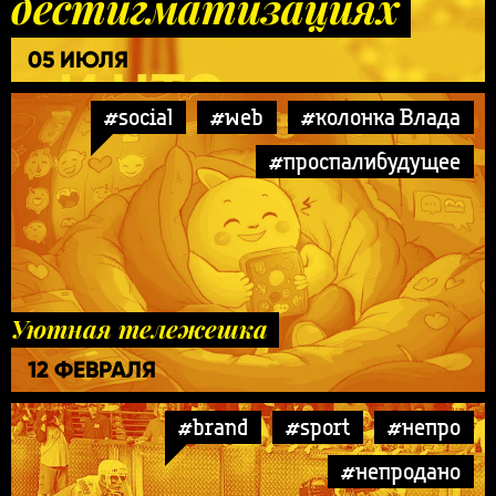
дестигматизациях
05 ИЮЛЯ
#social
#web
#колонка Влада
#проспалибудущее
Уютная тележешка
12 ФЕВРАЛЯ
#brand
#sport
#непро
#непродано