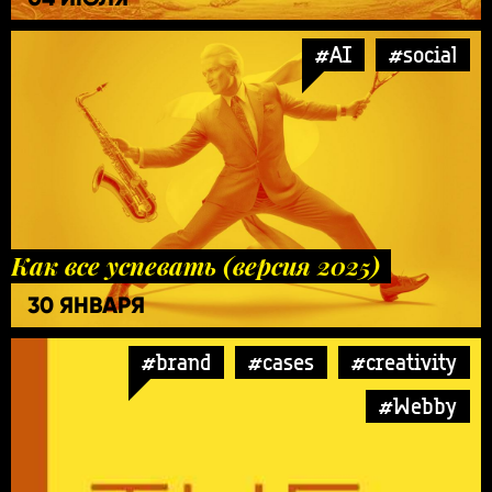
#AI
#social
Как все успевать (версия 2025)
30 ЯНВАРЯ
#brand
#cases
#creativity
#Webby