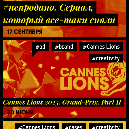
#непродано. Сериал,
который все-таки сняли
17 СЕНТЯБРЯ
#ad
#brand
#Cannes Lions
#creativity
Cannes Lions 2025. Grand-Prix. Part II
20 ИЮНЯ
#Cannes Lions
#cases
#creativity