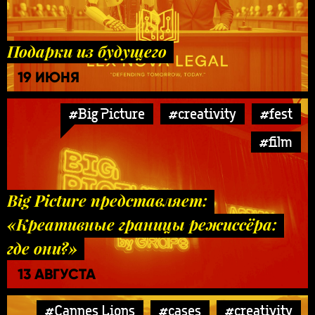
Подарки из будущего
19 ИЮНЯ
#Big Picture
#creativity
#fest
#film
Big Picture представляет:
«Креативные границы режиссёра:
где они?»
13 АВГУСТА
#Cannes Lions
#cases
#creativity