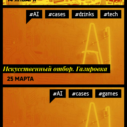
#AI
#cases
#drinks
#tech
Искусственный отбор. Газировка
25 МАРТА
#AI
#cases
#games