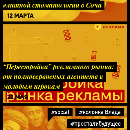
элитной стоматологии в Сочи
12 МАРТА
“Перестройка” рекламного рынка:
от полносервисных агентств к
молодым игрокам
22 МАЯ
#social
#колонка Влада
#проспалибудущее