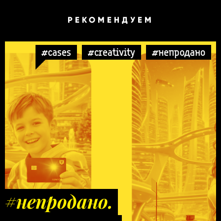
РЕКОМЕНДУЕМ
#cases
#creativity
#непродано
#непродано.