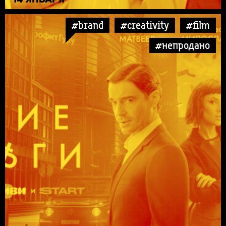
#brand
#creativity
#film
#непродано