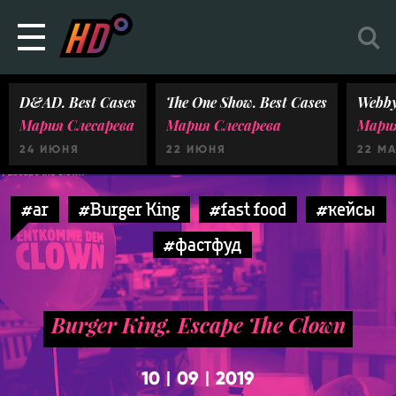
D&AD. Best Cases
The One Show. Best Cases
Webby
Мария Слесарева
Мария Слесарева
Мария
24 ИЮНЯ
22 ИЮНЯ
22 М
#ar
#Burger King
#fast food
#кейсы
#фастфуд
Burger King. Escape The Clown
10
09
2019
|
|