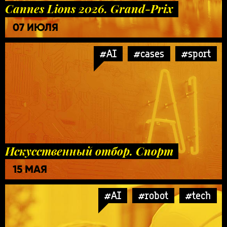
Cannes Lions 2026. Grand-Prix
07 ИЮЛЯ
#AI
#cases
#sport
Искусственный отбор. Спорт
15 МАЯ
#AI
#robot
#tech