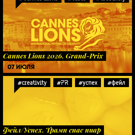
Cannes Lions 2026. Grand-Prix
07 ИЮЛЯ
#creativity
#PR
#успех
#фейл
Фейл/Успех. Трамп спас пиар