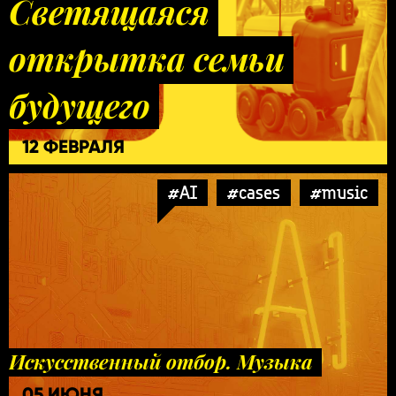
Светящаяся
открытка семьи
будущего
12 ФЕВРАЛЯ
#AI
#cases
#music
Искусственный отбор. Музыка
05 ИЮНЯ