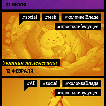
31 ИЮЛЯ
#social
#web
#колонка Влада
#проспалибудущее
Уютная тележешка
12 ФЕВРАЛЯ
#AI
#social
#колонкаВлада
#проспалибудущее