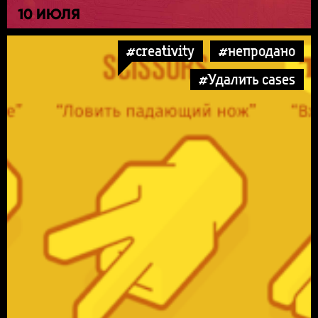
10 ИЮЛЯ
#creativity
#непродано
#Удалить cases