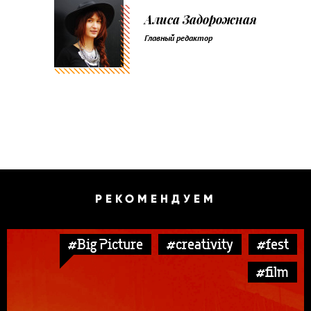
Алиса Задорожная
Главный редактор
РЕКОМЕНДУЕМ
#Big Picture
#creativity
#fest
#film