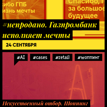
#непродано. Газпромбанк
исполняет мечты
24 СЕНТЯБРЯ
#AI
#cases
#retail
#шоппинг
Искусственный отбор. Шоппинг