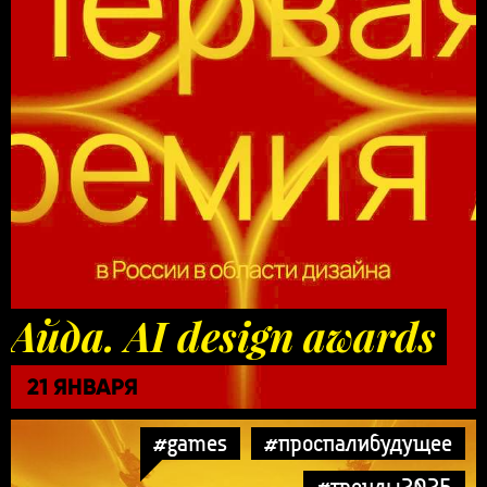
Айда. AI design awards
21 ЯНВАРЯ
#games
#проспалибудущее
#тренды2025