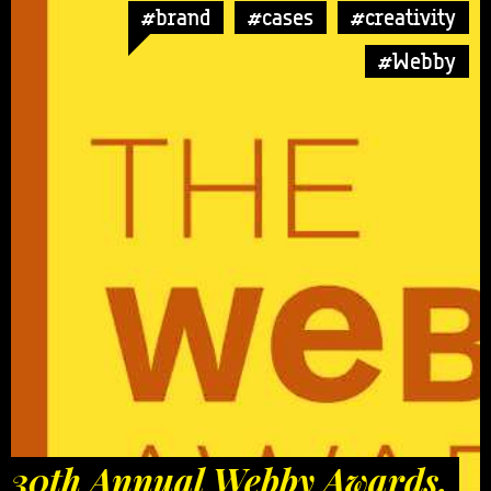
#brand
#cases
#creativity
#Webby
30th Annual Webby Awards.