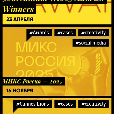
Winners
23 АПРЕЛЯ
#Awards
#cases
#creativity
#social media
МИКС Россия — 2025
16 НОЯБРЯ
#Cannes Lions
#cases
#creativity