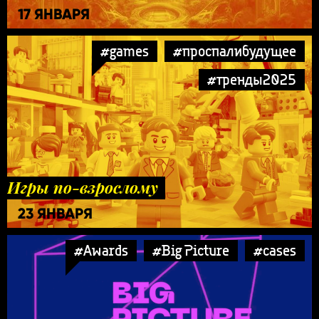
17 ЯНВАРЯ
#games
#проспалибудущее
#тренды2025
Игры по-взрослому
23 ЯНВАРЯ
#Awards
#Big Picture
#cases