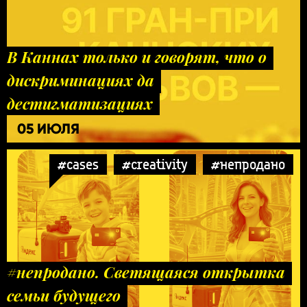
В Каннах только и говорят, что о
дискриминациях да
дестигматизациях
05 ИЮЛЯ
#cases
#creativity
#непродано
#непродано. Светящаяся открытка
семьи будущего