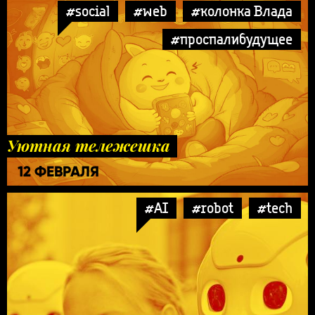
#social
#web
#колонка Влада
#проспалибудущее
Уютная тележешка
12 ФЕВРАЛЯ
#AI
#robot
#tech