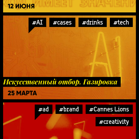
12 ИЮНЯ
#AI
#cases
#drinks
#tech
Искусственный отбор. Газировка
25 МАРТА
#ad
#brand
#Cannes Lions
#creativity