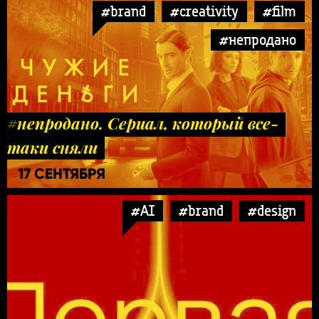
#brand
#creativity
#film
#непродано
#непродано. Сериал, который все-
таки сняли
17 СЕНТЯБРЯ
#AI
#brand
#design