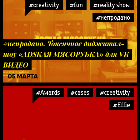
#creativity
#fun
#reality show
#непродано
#непродано. Токсичное диджитал-
шоу «ADSКАЯ МЯСОРУБКА» для VK
ВИДЕО
05 МАРТА
#Awards
#cases
#creativity
#Effie