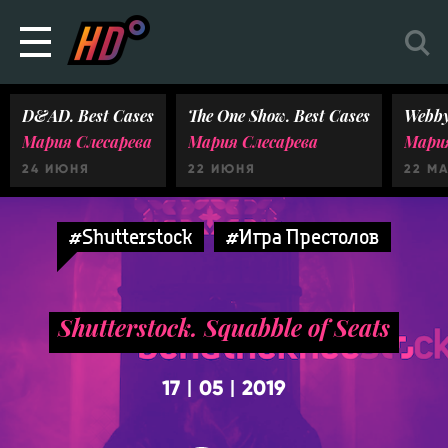
D&AD. Best Cases
The One Show. Best Cases
Webby
Мария Слесарева
Мария Слесарева
Мария
24 ИЮНЯ
22 ИЮНЯ
22 М
#Shutterstock
#Игра Престолов
Shutterstock. Squabble of Seats
17
05
2019
|
|