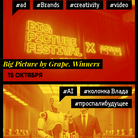
#ad
#Brands
#creativity
#video
Big Picture by Grape. Winners
15 ОКТЯБРЯ
#AI
#колонка Влада
#проспалибудущее