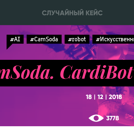
СЛУЧАЙНЫЙ КЕЙС
#AI
#CamSoda
#robot
#Искусственн
mSoda. CardiBot
18
12
2018
|
|
3778