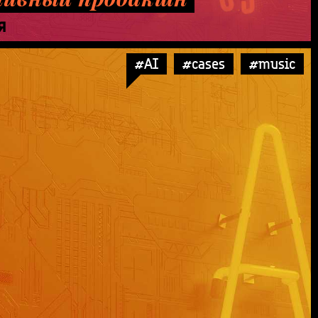
Я
#AI
#cases
#music