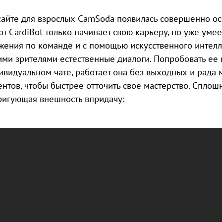
сайте для взрослых CamSoda появилась совершенно ос
от CardiBot только начинает свою карьеру, но уже уме
жения по команде и с помощью искусственного интелле
ими зрителями естественные диалоги. Попробовать ее 
ивидуальном чате, работает она без выходных и рада
ентов, чтобы быстрее отточить свое мастерство. Спло
ригующая внешность впридачу: