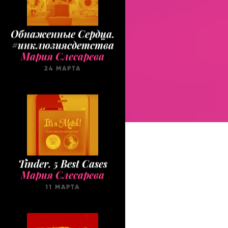
Обнаженные Cердца.
#инклюзиясдетства
Мария Слесарева
24 МАРТА
Tinder. 5 Best Cases
Мария Слесарева
11 МАРТА