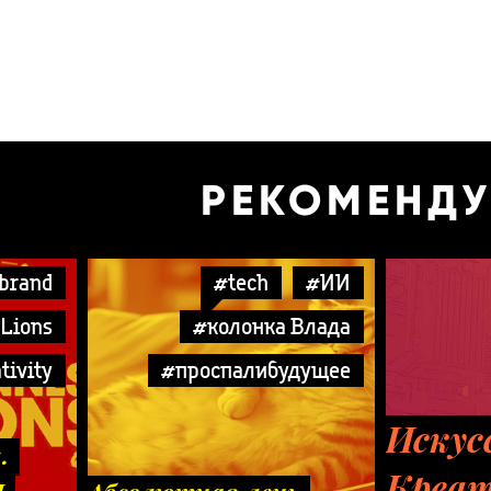
РЕКОМЕНД
brand
#tech
#ИИ
Lions
#колонка Влада
tivity
#проспалибудущее
Искус
.
Креат