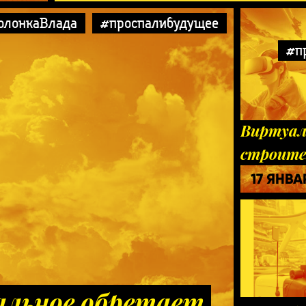
олонкаВлада
#проспалибудущее
#п
Виртуа
строите
17 ЯНВА
альное обретает