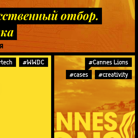
сственный отбор.
ка
Я
tech
#WWDC
#Cannes Lions
#cases
#creativity