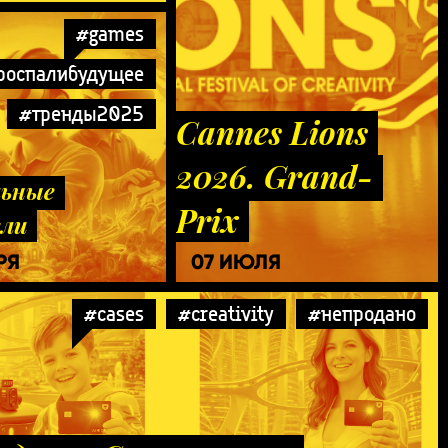
#games
роспалибудущее
#тренды2025
Cannes Lions
2026. Grand-
льные
Prix
ли
РЯ
07 ИЮЛЯ
#cases
#creativity
#непродано