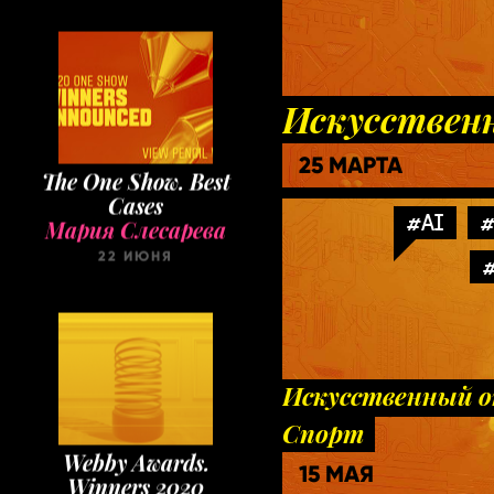
Искусственн
The One Show. Best
25 МАРТА
Cases
Мария Слесарева
#AI
#
22 ИЮНЯ
#
Искусственный о
Спорт
Webby Awards.
Winners 2020
15 МАЯ
Мария Слесарева