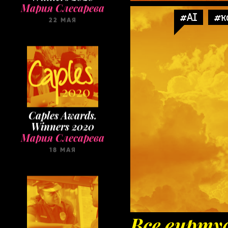
22 МАЯ
#AI
#к
Caples Awards.
Winners 2020
Мария Слесарева
18 МАЯ
Все вирту