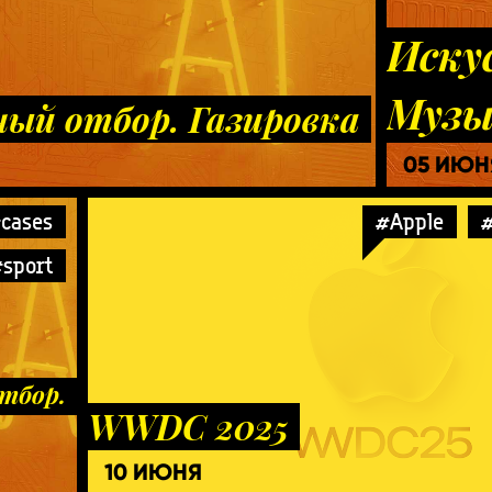
Иску
Музы
ый отбор. Газировка
05 ИЮН
cases
#Apple
#
sport
тбор.
WWDC 2025
10 ИЮНЯ