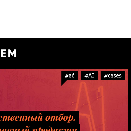
УЕМ
#ad
#AI
#cases
ственный отбор.
ивный продакшн