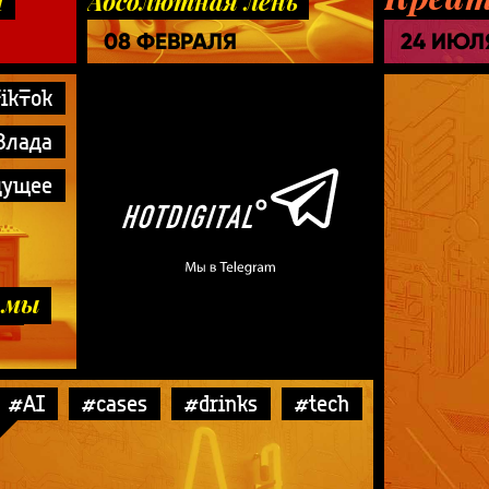
I
Абсолютная лень
08 ФЕВРАЛЯ
24 ИЮЛ
ikTok
Влада
дущее
 мы
k-
#AI
#cases
#drinks
#tech