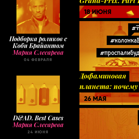
Grand-Prix. Part 
18 ИЮНЯ
#T
Подборка роликов с
#колонка
Коби Брайантом
Мария Слесарева
#проспалибу
04 ФЕВРАЛЯ
Дофаминовая
планета: почему
все теперь TikTo
26 МАЯ
люди
D&AD. Best Cases
Мария Слесарева
24 ИЮНЯ