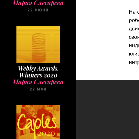
22 ИЮНЯ
На 
роб
дви
сво
инд
кли
инт
Webby Awards.
Winners 2020
Мария Слесарева
22 МАЯ