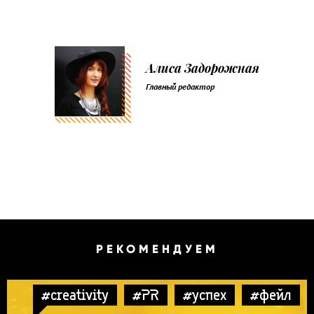
Алиса Задорожная
Главный редактор
РЕКОМЕНДУЕМ
#creativity
#PR
#успех
#фейл