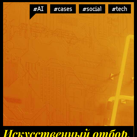
#AI
#cases
#social
#tech
Искусственный отбор.