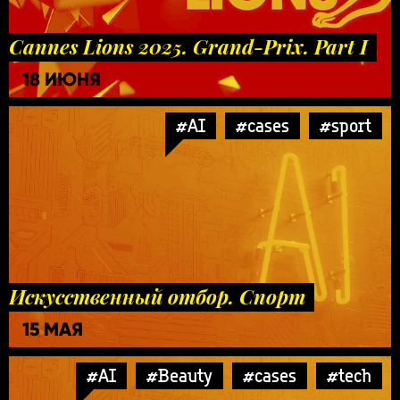
Cannes Lions 2025. Grand-Prix. Part I
18 ИЮНЯ
#AI
#cases
#sport
Искусственный отбор. Спорт
15 МАЯ
#AI
#Beauty
#cases
#tech