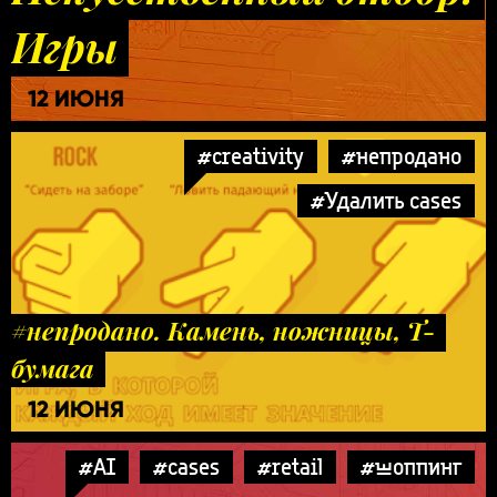
Игры
12 ИЮНЯ
#creativity
#непродано
#Удалить cases
#непродано. Камень, ножницы, Т-
бумага
12 ИЮНЯ
#AI
#cases
#retail
#шоппинг