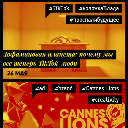
#TikTok
#колонкаВлада
#проспалибудущее
Дофаминовая планета: почему мы
все теперь TikTok-люди
26 МАЯ
#ad
#brand
#Cannes Lions
#creativity