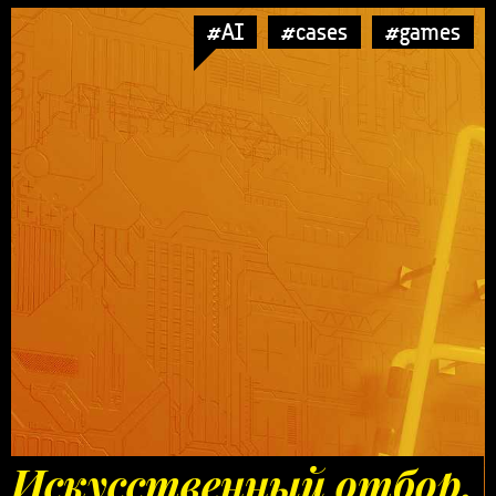
#AI
#cases
#games
Искусственный отбор.