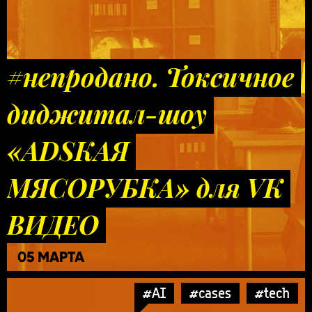
#непродано. Токсичное
диджитал-шоу
«ADSКАЯ
МЯСОРУБКА» для VK
ВИДЕО
05 МАРТА
#AI
#cases
#tech