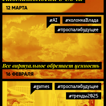
12 МАРТА
#AI
#колонкаВлада
#проспалибудущее
Все виртуальное обретает ценность
16 ФЕВРАЛЯ
#games
#проспалибудущее
#тренды2025