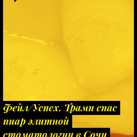
Фейл/Успех. Трамп спас
пиар элитной
стоматологии в Сочи