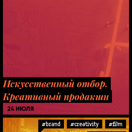
Искусственный отбор.
Креативный продакшн
24 ИЮЛЯ
#brand
#creativity
#film