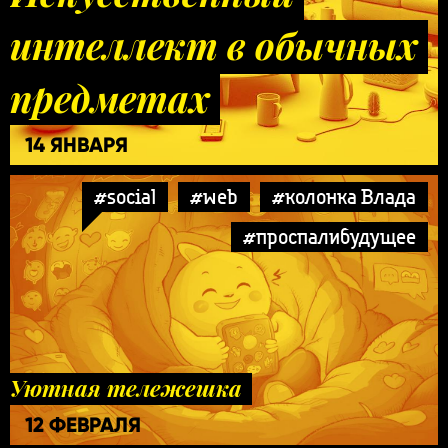
интеллект в обычных
предметах
14 ЯНВАРЯ
#social
#web
#колонка Влада
#проспалибудущее
Уютная тележешка
12 ФЕВРАЛЯ