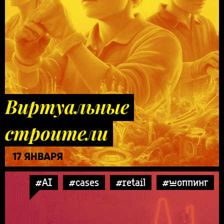
Виртуальные
строители
17 ЯНВАРЯ
#AI
#cases
#retail
#шоппинг