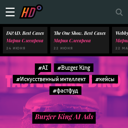
D&AD. Best Cases
The One Show. Best Cases
Webby
Мария Слесарева
Мария Слесарева
Мария
24 ИЮНЯ
22 ИЮНЯ
22 М
#AI
#Burger King
#Искусственный интеллект
#кейсы
#фастфуд
Burger King AI Ads