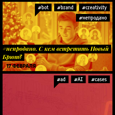
#bot
#brand
#creativity
#непродано
#непродано. С кем встретить Новый
Брют?
17 ФЕВРАЛЯ
#ad
#AI
#cases