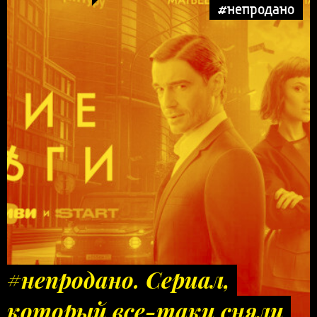
#непродано
#непродано. Сериал,
который все-таки сняли