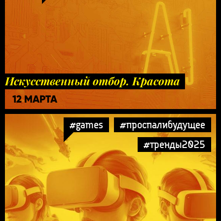
Искусственный отбор. Красота
12 МАРТА
#games
#проспалибудущее
#тренды2025