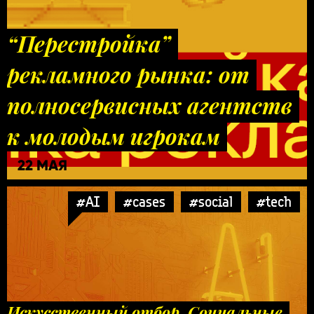
“Перестройка”
рекламного рынка: от
полносервисных агентств
к молодым игрокам
22 МАЯ
#AI
#cases
#social
#tech
Искусственный отбор. Социальные