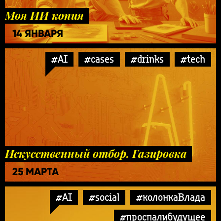
Моя ИИ копия
14 ЯНВАРЯ
#AI
#cases
#drinks
#tech
Искусственный отбор. Газировка
25 МАРТА
#AI
#social
#колонкаВлада
#проспалибудущее