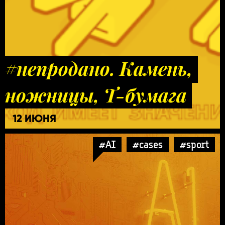
#непродано. Камень,
ножницы, Т-бумага
12 ИЮНЯ
#AI
#cases
#sport