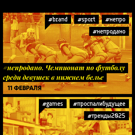
#brand
#sport
#непро
#непродано
#непродано. Чемпионат по футболу
среди девушек в нижнем белье
11 ФЕВРАЛЯ
#games
#проспалибудущее
#тренды2025