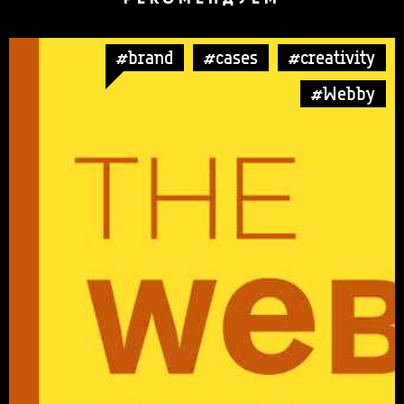
#brand
#cases
#creativity
#Webby