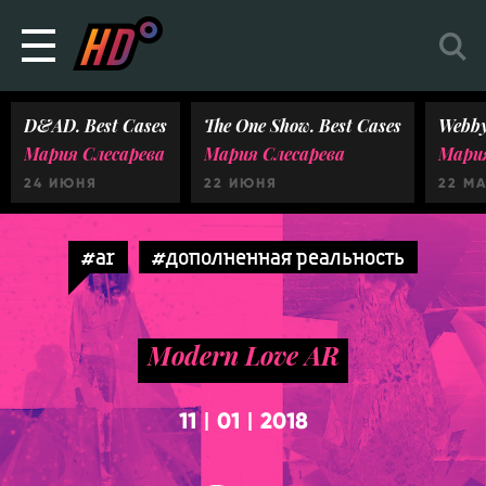
D&AD. Best Cases
The One Show. Best Cases
Webby
Мария Слесарева
Мария Слесарева
Мария
24 ИЮНЯ
22 ИЮНЯ
22 М
#ar
#дополненная реальность
Modern Love AR
11
01
2018
|
|