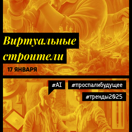
Виртуальные
строители
17 ЯНВАРЯ
#AI
#проспалибудущее
#тренды2025