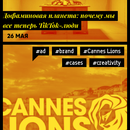
Дофаминовая планета: почему мы
все теперь TikTok-люди
26 МАЯ
#ad
#brand
#Cannes Lions
#cases
#creativity