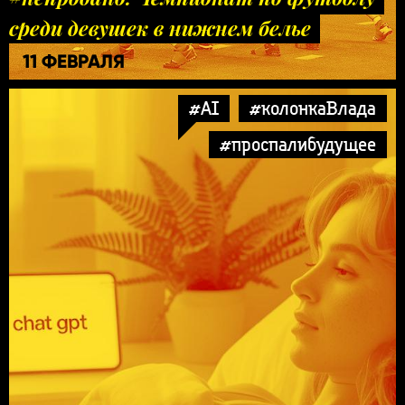
среди девушек в нижнем белье
11 ФЕВРАЛЯ
#AI
#колонкаВлада
#проспалибудущее