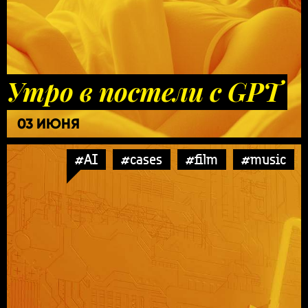
Утро в постели с GPT
03 ИЮНЯ
#AI
#cases
#film
#music