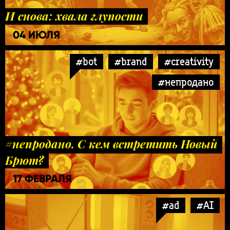
И снова: хвала глупости
04 ИЮЛЯ
#bot
#brand
#creativity
#непродано
#непродано. С кем встретить Новый
Брют?
17 ФЕВРАЛЯ
#ad
#AI