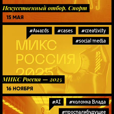
Искусственный отбор. Спорт
15 МАЯ
#Awards
#cases
#creativity
#social media
МИКС Россия — 2025
16 НОЯБРЯ
#AI
#колонка Влада
#проспалибудущее