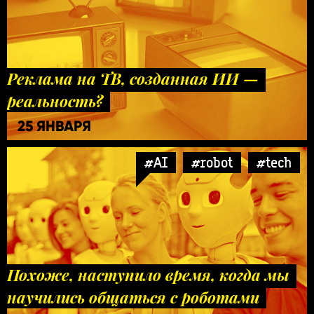
Реклама на ТВ, созданная ИИ —
реальность?
25 ЯНВАРЯ
#AI
#robot
#tech
Похоже, наступило время, когда мы
научились общаться с роботами