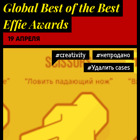
Global Best of the Best
Effie Awards
19 АПРЕЛЯ
#creativity
#непродано
#Удалить cases