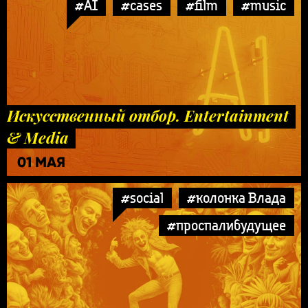
#AI
#cases
#film
#music
Искусственный отбор. Entertainment
& Media
01 МАЯ
#social
#колонка Влада
#проспалибудущее