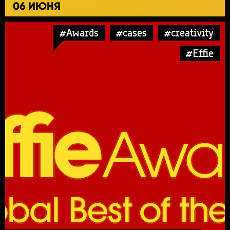
06 ИЮНЯ
#Awards
#cases
#creativity
#Effie