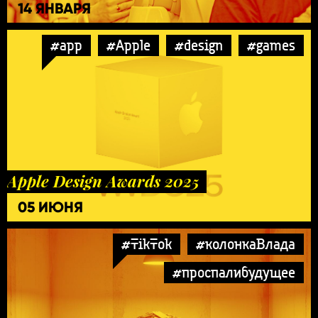
14 ЯНВАРЯ
#app
#Apple
#design
#games
Apple Design Awards 2025
05 ИЮНЯ
#TikTok
#колонкаВлада
#проспалибудущее