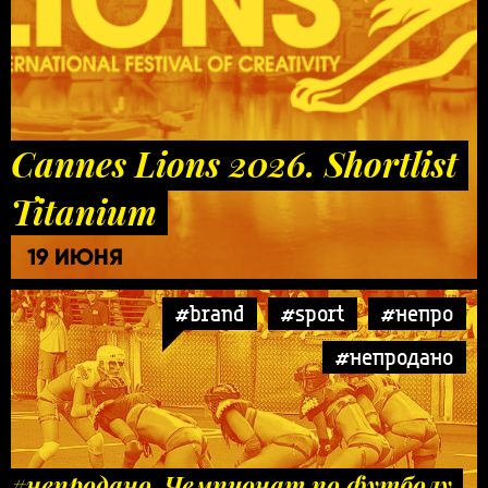
Cannes Lions 2026. Shortlist
Titanium
19 ИЮНЯ
#brand
#sport
#непро
#непродано
#непродано. Чемпионат по футболу