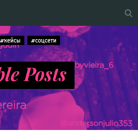
#кейсы
#соцсети
ble Posts