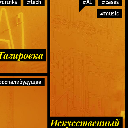
#drinks
#tech
#AI
#cases
#music
Газировка
роспалибудущее
Искусственный