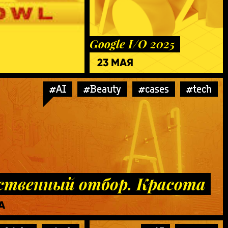
Google I/O 2025
23 МАЯ
#AI
#Beauty
#cases
#tech
ственный отбор. Красота
А