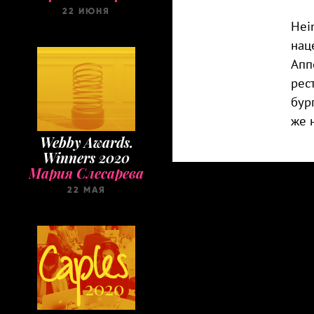
22 ИЮНЯ
Hei
нац
Апп
рес
бур
же 
Webby Awards.
Winners 2020
Мария Слесарева
22 МАЯ