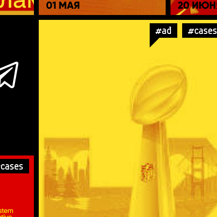
01 МАЯ
20 ИЮН
#ad
#cases
cases