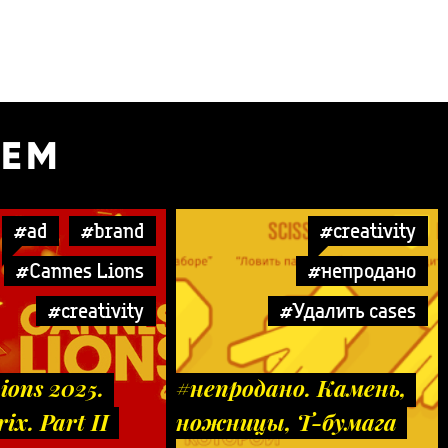
УЕМ
#ad
#brand
#creativity
#Cannes Lions
#непродано
#creativity
#Удалить cases
ions 2025.
#непродано. Камень,
ix. Part II
ножницы, Т-бумага