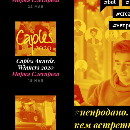
#bot
#
22 МАЯ
#crea
#непр
Caples Awards.
Winners 2020
Мария Слесарева
18 МАЯ
#непродано.
кем встрет