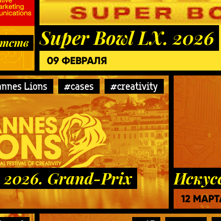
Super Bowl LX. 2026
нтств
09 ФЕВРАЛЯ
nnes Lions
#cases
#creativity
 2026. Grand-Prix
Искус
12 МАРТ