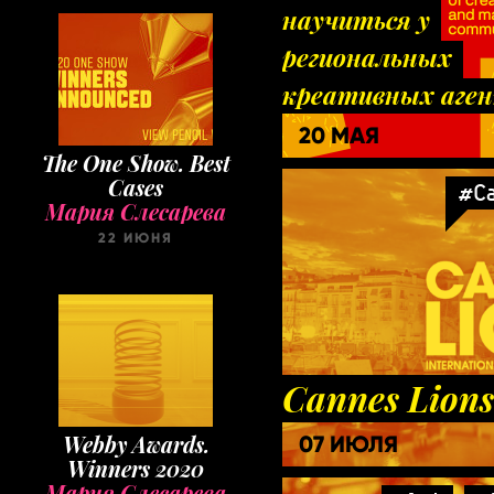
научиться у
региональных
креативных аге
20 МАЯ
The One Show. Best
Cases
#Ca
Мария Слесарева
22 ИЮНЯ
Cannes Lions
Webby Awards.
07 ИЮЛЯ
Winners 2020
Мария Слесарева