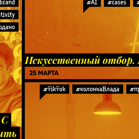
brand
#AI
#cases
tivity
одано
Искусственный отбор. 
25 МАРТА
#TikTok
#колонкаВлада
#п
 С
ить