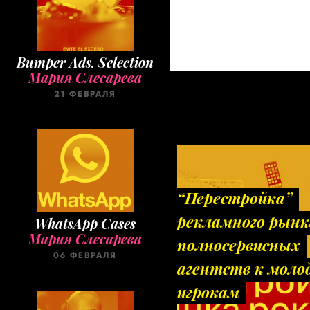
Bumper Ads. Selection
Мария Слесарева
21 ФЕВРАЛЯ
“Перестройка”
рекламного рынк
WhatsApp Cases
Мария Слесарева
полносервисных
06 ФЕВРАЛЯ
агентств к мол
игрокам