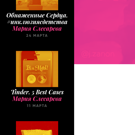
Обнаженные Cердца.
#инклюзиясдетства
Мария Слесарева
24 МАРТА
Tinder. 5 Best Cases
Мария Слесарева
11 МАРТА