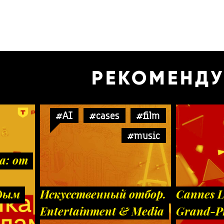
РЕКОМЕНД
#AI
#cases
#film
#music
а: от
одым
Искусственный отбор.
Cannes L
Entertainment & Media
Grand-Pr