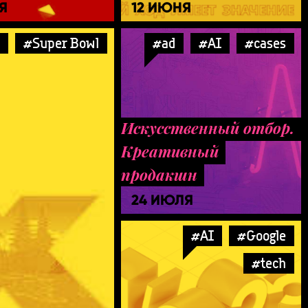
Я
12 ИЮНЯ
#Super Bowl
#ad
#AI
#cases
Искусственный отбор.
Креативный
продакшн
24 ИЮЛЯ
#AI
#Google
#tech