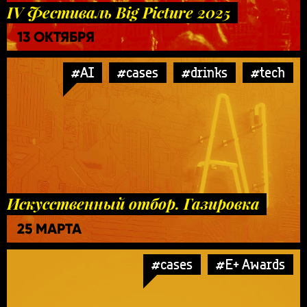
IV Фестиваль Big Picture 2025
13 ОКТЯБРЯ
#AI
#cases
#drinks
#tech
Искусственный отбор. Газировка
25 МАРТА
#cases
#E+ Awards