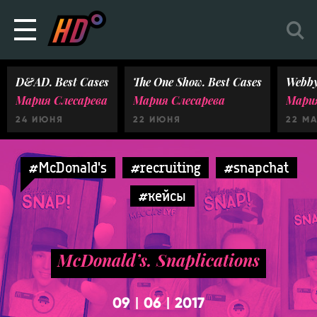
D&AD. Best Cases
The One Show. Best Cases
Webby
Мария Слесарева
Мария Слесарева
Мария
24 ИЮНЯ
22 ИЮНЯ
22 М
#McDonald's
#recruiting
#snapchat
#кейсы
McDonald’s. Snaplications
09
06
2017
|
|