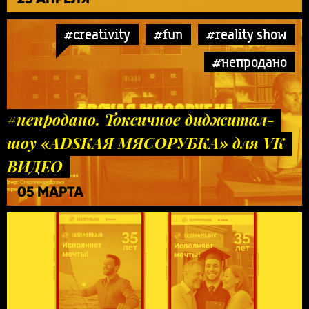
#creativity
#fun
#reality show
#непродано
#непродано. Токсичное диджитал-
шоу «ADSКАЯ МЯСОРУБКА» для VK
ВИДЕО
05 МАРТА