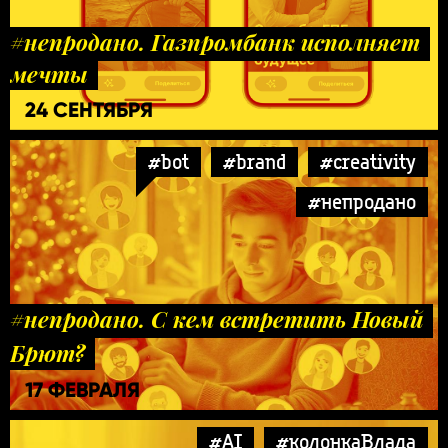
#непродано. Газпромбанк исполняет
мечты
24 СЕНТЯБРЯ
#bot
#brand
#creativity
#непродано
#непродано. С кем встретить Новый
Брют?
17 ФЕВРАЛЯ
#AI
#колонкаВлада