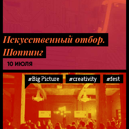
Искусственный отбор.
Шоппинг
10 ИЮЛЯ
#Big Picture
#creativity
#fest