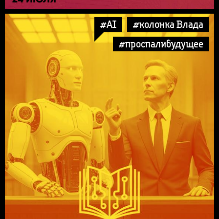
#AI
#колонка Влада
#проспалибудущее