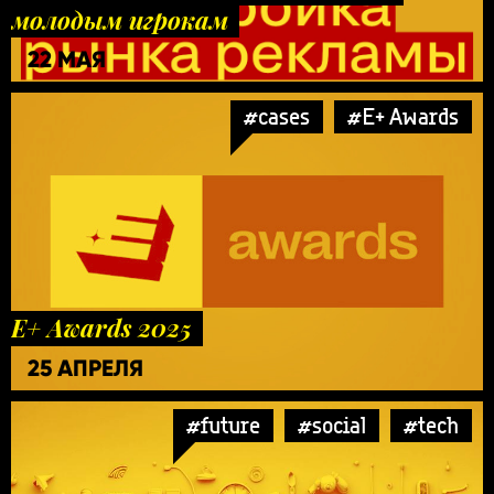
молодым игрокам
22 МАЯ
#cases
#E+ Awards
E+ Awards 2025
25 АПРЕЛЯ
#future
#social
#tech