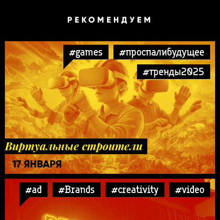
РЕКОМЕНДУЕМ
#games
#проспалибудущее
#тренды2025
Виртуальные строители
17 ЯНВАРЯ
#ad
#Brands
#creativity
#video