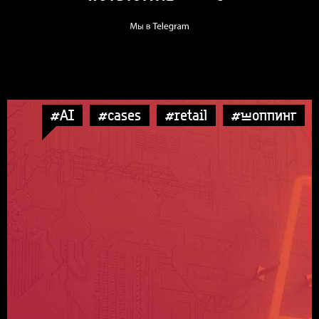
#AI
#cases
#retail
#шоппинг