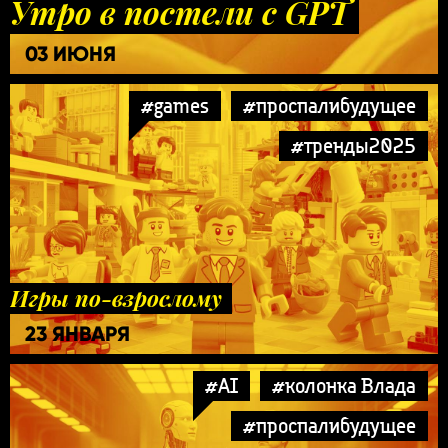
Утро в постели с GPT
03 ИЮНЯ
#games
#проспалибудущее
#тренды2025
Игры по-взрослому
23 ЯНВАРЯ
#AI
#колонка Влада
#проспалибудущее