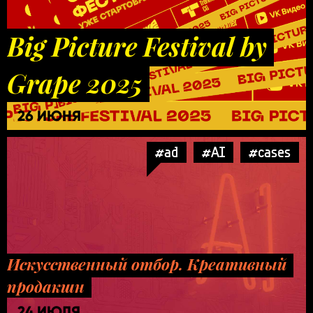
Big Picture Festival by
Grape 2025
26 ИЮНЯ
#ad
#AI
#cases
Искусственный отбор. Креативный
продакшн
24 ИЮЛЯ