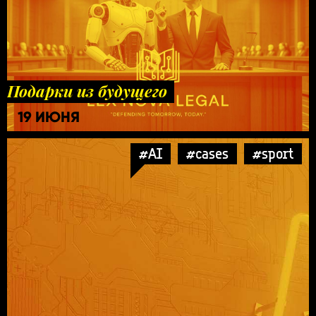
Подарки из будущего
19 ИЮНЯ
#AI
#cases
#sport