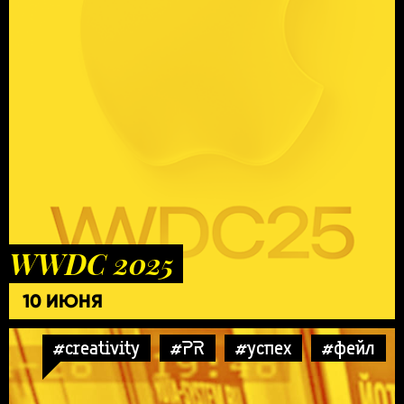
WWDC 2025
10 ИЮНЯ
#creativity
#PR
#успех
#фейл