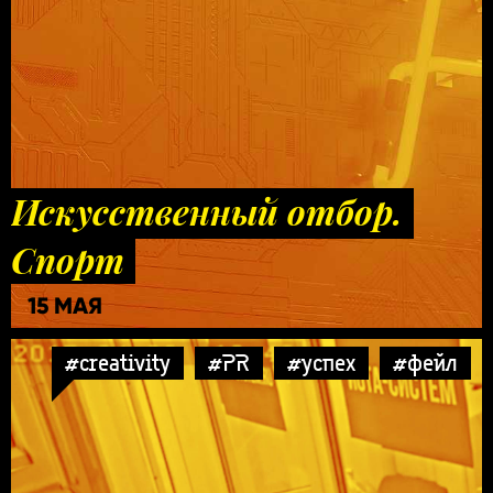
Искусственный отбор.
Спорт
15 МАЯ
#creativity
#PR
#успех
#фейл