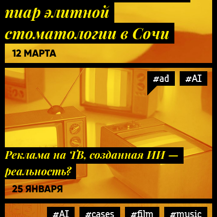
пиар элитной
стоматологии в Сочи
12 МАРТА
#ad
#AI
Реклама на ТВ, созданная ИИ —
реальность?
25 ЯНВАРЯ
#AI
#cases
#film
#music