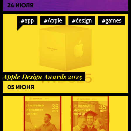
24 ИЮЛЯ
#app
#Apple
#design
#games
Apple Design Awards 2025
05 ИЮНЯ