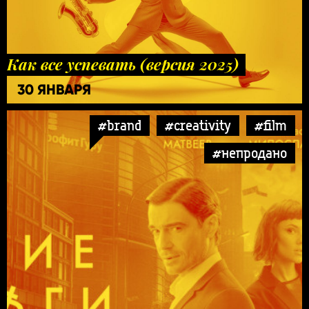
Как все успевать (версия 2025)
30 ЯНВАРЯ
#brand
#creativity
#film
#непродано