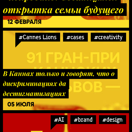
открытка семьи будущего
12 ФЕВРАЛЯ
#Cannes Lions
#cases
#creativity
В Каннах только и говорят, что о
дискриминациях да
дестигматизациях
05 ИЮЛЯ
#AI
#brand
#design