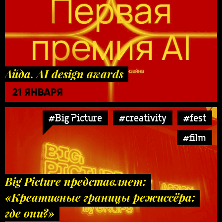
Айда. AI design awards
21 ЯНВАРЯ
#Big Picture
#creativity
#fest
#film
Big Picture представляет:
«Креативные границы режиссёра:
где они?»