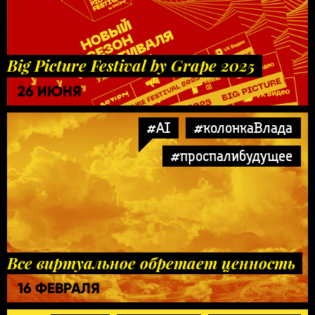
Big Picture Festival by Grape 2025
26 ИЮНЯ
#AI
#колонкаВлада
#проспалибудущее
Все виртуальное обретает ценность
16 ФЕВРАЛЯ