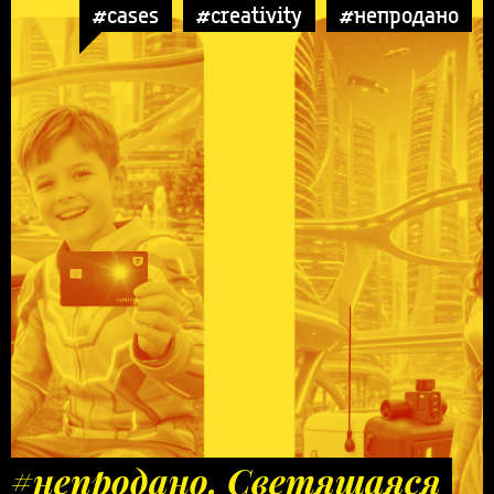
#cases
#creativity
#непродано
#непродано. Светящаяся