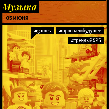
Музыка
05 ИЮНЯ
#games
#проспалибудущее
#тренды2025