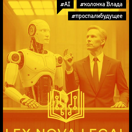
#AI
#колонка Влада
#проспалибудущее