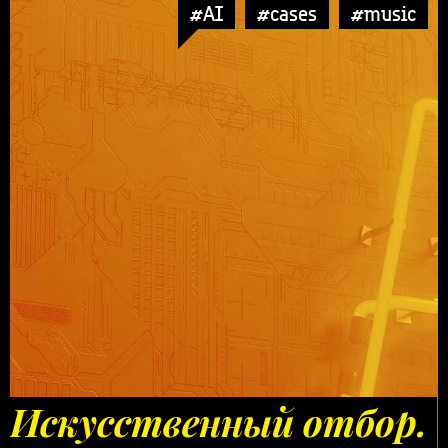
#AI
#cases
#music
Искусственный отбор.