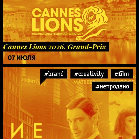
Cannes Lions 2026. Grand-Prix
07 ИЮЛЯ
#brand
#creativity
#film
#непродано