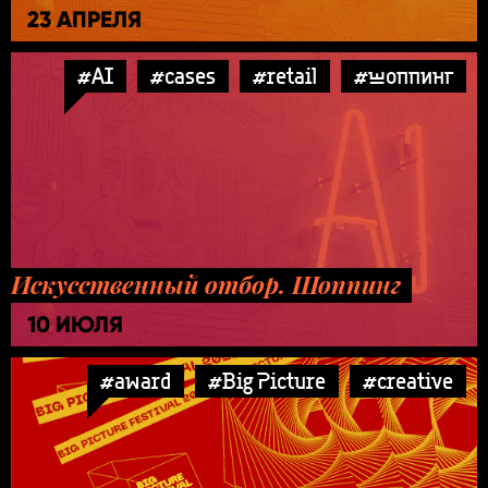
23 АПРЕЛЯ
#AI
#cases
#retail
#шоппинг
Искусственный отбор. Шоппинг
10 ИЮЛЯ
#award
#Big Picture
#creative