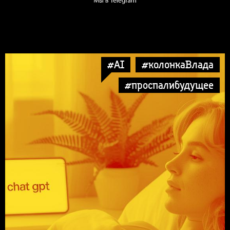
#AI
#колонкаВлада
#проспалибудущее