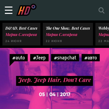
D&AD. Best Cases
The One Show. Best Cases
Webby
Мария Слесарева
Мария Слесарева
Мария
24 ИЮНЯ
22 ИЮНЯ
22 М
#auto
#Jeep
#snapchat
#авто
Jeep. Jeep Hair, Don't Care
05
04
2017
|
|