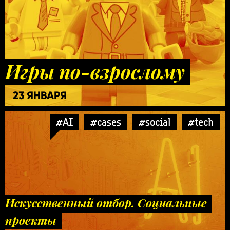
Игры по-взрослому
23 ЯНВАРЯ
#AI
#cases
#social
#tech
Искусственный отбор. Социальные
проекты