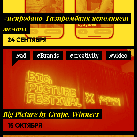
#непродано. Газпромбанк исполняет
мечты
24 СЕНТЯБРЯ
#ad
#Brands
#creativity
#video
Big Picture by Grape. Winners
15 ОКТЯБРЯ