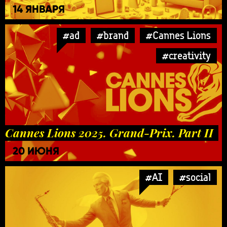
14 ЯНВАРЯ
#ad
#brand
#Cannes Lions
#creativity
Cannes Lions 2025. Grand-Prix. Part II
20 ИЮНЯ
#AI
#social