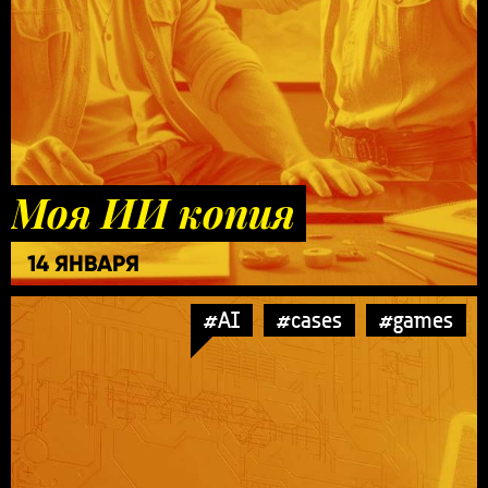
Моя ИИ копия
14 ЯНВАРЯ
#AI
#cases
#games