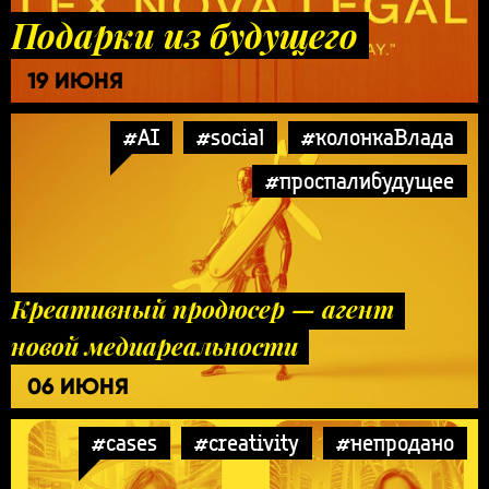
Подарки из будущего
19 ИЮНЯ
#AI
#social
#колонкаВлада
#проспалибудущее
Креативный продюсер — агент
новой медиареальности
06 ИЮНЯ
#cases
#creativity
#непродано