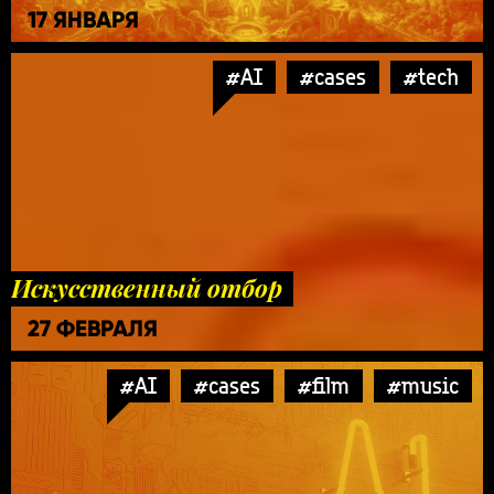
17 ЯНВАРЯ
#AI
#cases
#tech
Искусственный отбор
27 ФЕВРАЛЯ
#AI
#cases
#film
#music