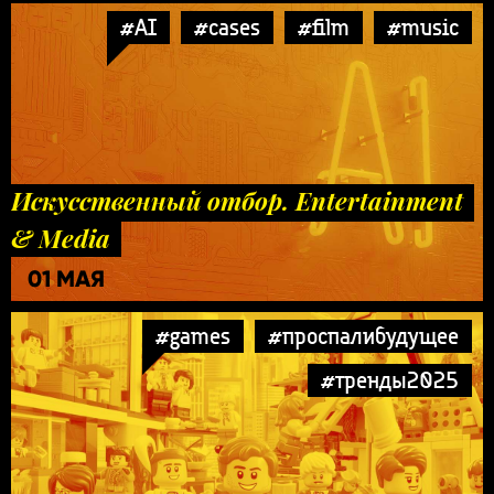
#AI
#cases
#film
#music
Искусственный отбор. Entertainment
& Media
01 МАЯ
#games
#проспалибудущее
#тренды2025