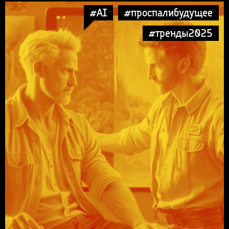
#AI
#проспалибудущее
#тренды2025