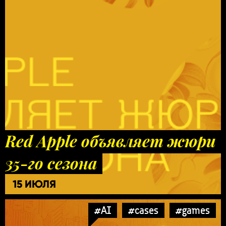
Red Apple объявляет жюри
35-го сезона
15 ИЮЛЯ
#AI
#cases
#games