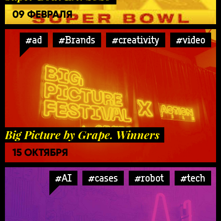
09 ФЕВРАЛЯ
#ad
#Brands
#creativity
#video
Big Picture by Grape. Winners
15 ОКТЯБРЯ
#AI
#cases
#robot
#tech