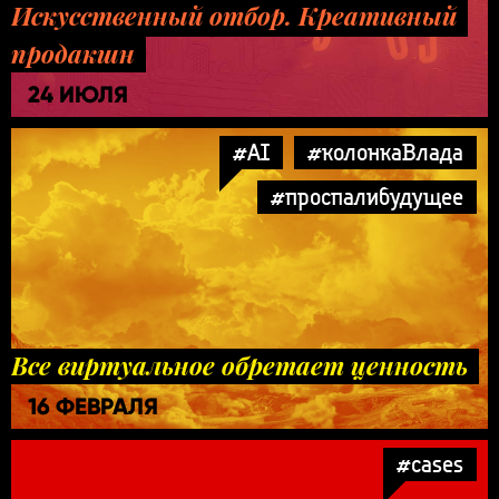
Искусственный отбор. Креативный
продакшн
24 ИЮЛЯ
#AI
#колонкаВлада
#проспалибудущее
Все виртуальное обретает ценность
16 ФЕВРАЛЯ
#cases