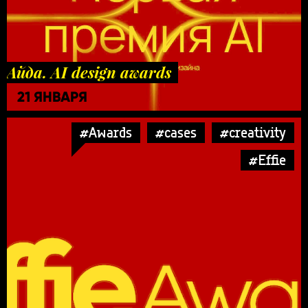
Айда. AI design awards
21 ЯНВАРЯ
#Awards
#cases
#creativity
#Effie