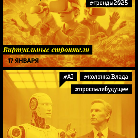
#тренды2025
Виртуальные строители
17 ЯНВАРЯ
#AI
#колонка Влада
#проспалибудущее