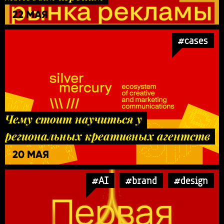
22 МАЯ
#cases
Чему стоит научиться у
региональных креативных агентств
20 МАЯ
#AI
#brand
#design