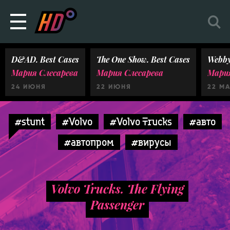
D&AD. Best Cases
The One Show. Best Cases
Webby
Мария Слесарева
Мария Слесарева
Мария
24 ИЮНЯ
22 ИЮНЯ
22 М
#stunt
#Volvo
#Volvo Trucks
#авто
#автопром
#вирусы
Volvo Trucks. The Flying
Passenger