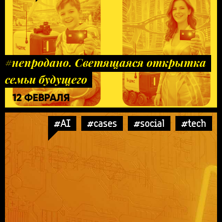
#непродано. Светящаяся открытка
семьи будущего
12 ФЕВРАЛЯ
#AI
#cases
#social
#tech