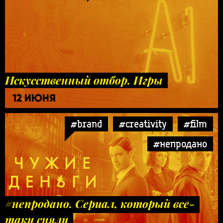
Искусственный отбор. Игры
12 ИЮНЯ
#brand
#creativity
#film
#непродано
#непродано. Сериал, который все-
таки сняли