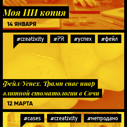
Моя ИИ копия
14 ЯНВАРЯ
#creativity
#PR
#успех
#фейл
Фейл/Успех. Трамп спас пиар
элитной стоматологии в Сочи
12 МАРТА
#cases
#creativity
#непродано