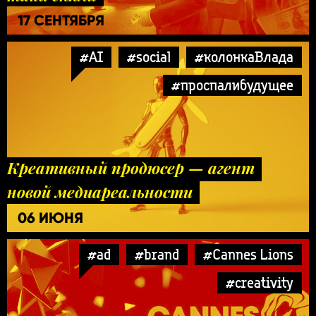
17 СЕНТЯБРЯ
#AI
#social
#колонкаВлада
#проспалибудущее
Креативный продюсер — агент
новой медиареальности
06 ИЮНЯ
#ad
#brand
#Cannes Lions
#creativity