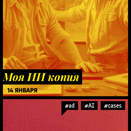
Моя ИИ копия
14 ЯНВАРЯ
#ad
#AI
#cases