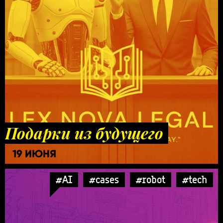
Подарки из будущего
19 ИЮНЯ
#AI
#cases
#robot
#tech