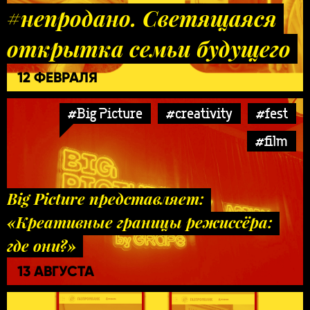
#непродано. Светящаяся
открытка семьи будущего
12 ФЕВРАЛЯ
#Big Picture
#creativity
#fest
#film
Big Picture представляет:
«Креативные границы режиссёра:
где они?»
13 АВГУСТА