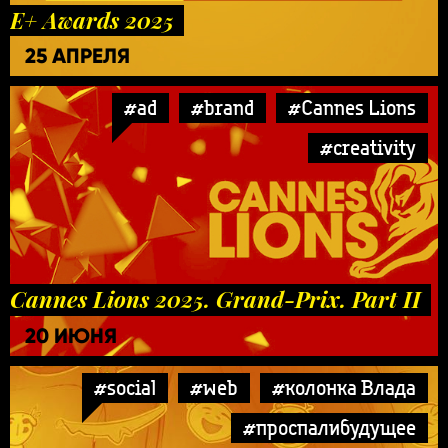
E+ Awards 2025
25 АПРЕЛЯ
#ad
#brand
#Cannes Lions
#creativity
Cannes Lions 2025. Grand-Prix. Part II
20 ИЮНЯ
#social
#web
#колонка Влада
#проспалибудущее