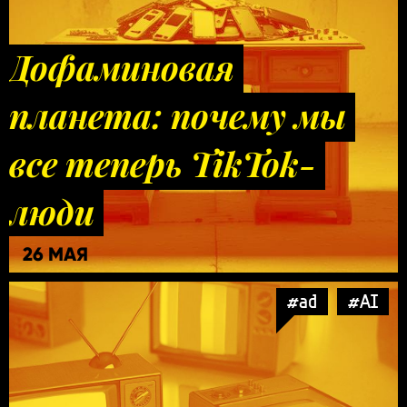
Дофаминовая
планета: почему мы
все теперь TikTok-
люди
26 МАЯ
#ad
#AI