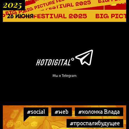
2025
26 ИЮНЯ
#social
#web
#колонка Влада
#проспалибудущее