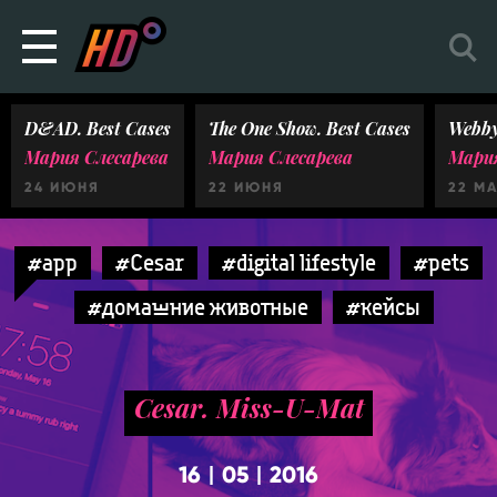
D&AD. Best Cases
The One Show. Best Cases
Webby
Мария Слесарева
Мария Слесарева
Мария
24 ИЮНЯ
22 ИЮНЯ
22 М
#app
#Cesar
#digital lifestyle
#pets
#домашние животные
#кейсы
Cesar. Miss-U-Mat
16
05
2016
|
|