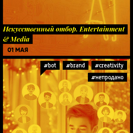
Искусственный отбор. Entertainment
& Media
01 МАЯ
#bot
#brand
#creativity
#непродано