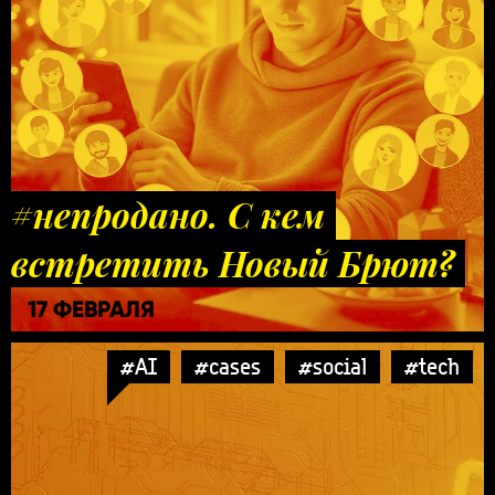
#непродано. С кем
встретить Новый Брют?
17 ФЕВРАЛЯ
#AI
#cases
#social
#tech