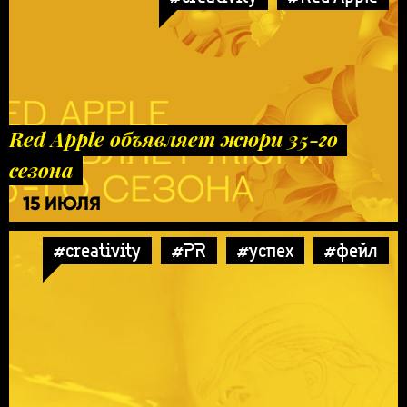
Red Apple объявляет жюри 35-го
сезона
15 ИЮЛЯ
#creativity
#PR
#успех
#фейл