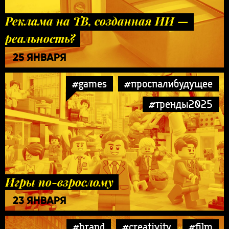
Реклама на ТВ, созданная ИИ —
реальность?
25 ЯНВАРЯ
#games
#проспалибудущее
#тренды2025
Игры по-взрослому
23 ЯНВАРЯ
#brand
#creativity
#film