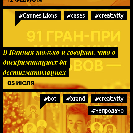
#Cannes Lions
#cases
#creativity
В Каннах только и говорят, что о
дискриминациях да
дестигматизациях
05 ИЮЛЯ
#bot
#brand
#creativity
#непродано