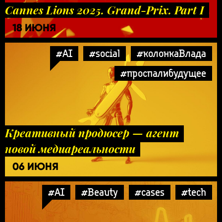
Cannes Lions 2025. Grand-Prix. Part I
18 ИЮНЯ
#AI
#social
#колонкаВлада
#проспалибудущее
Креативный продюсер — агент
новой медиареальности
06 ИЮНЯ
#AI
#Beauty
#cases
#tech