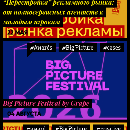
“Перестройка” рекламного рынка:
от полносервисных агентств к
молодым игрокам
22 МАЯ
#Awards
#Big Picture
#cases
Big Picture Festival by Grape
04 АВГУСТА
#award
#Big Picture
#creative