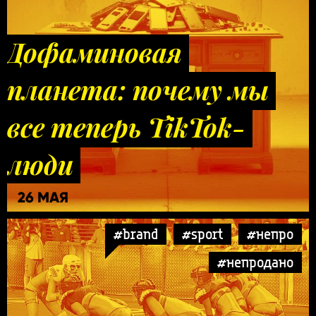
Дофаминовая
планета: почему мы
все теперь TikTok-
люди
26 МАЯ
#brand
#sport
#непро
#непродано