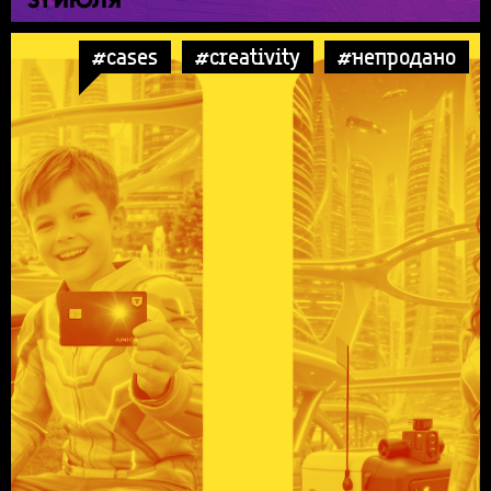
#cases
#creativity
#непродано