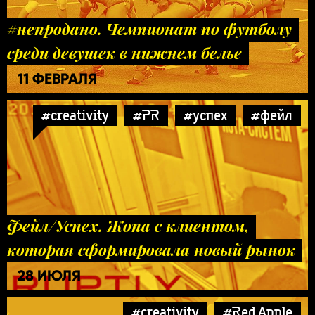
#непродано. Чемпионат по футболу
среди девушек в нижнем белье
11 ФЕВРАЛЯ
#creativity
#PR
#успех
#фейл
Фейл/Успех. Жопа с клиентом,
которая сформировала новый рынок
28 ИЮЛЯ
#creativity
#Red Apple