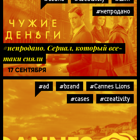
#непродано
#непродано. Сериал, который все-
таки сняли
17 СЕНТЯБРЯ
#ad
#brand
#Cannes Lions
#cases
#creativity