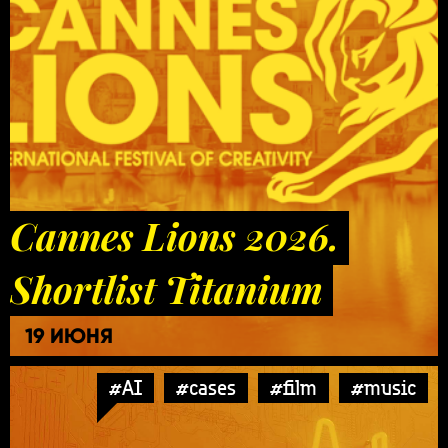
Cannes Lions 2026.
Shortlist Titanium
19 ИЮНЯ
#AI
#cases
#film
#music