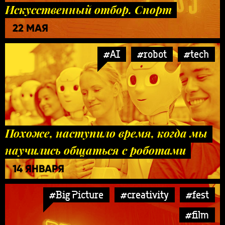
Искусственный отбор. Спорт
22 МАЯ
#AI
#robot
#tech
Похоже, наступило время, когда мы
научились общаться с роботами
14 ЯНВАРЯ
#Big Picture
#creativity
#fest
#film