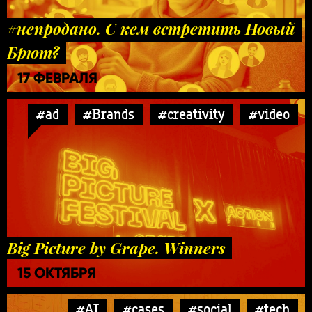
#непродано. С кем встретить Новый
Брют?
17 ФЕВРАЛЯ
#ad
#Brands
#creativity
#video
Big Picture by Grape. Winners
15 ОКТЯБРЯ
#AI
#cases
#social
#tech