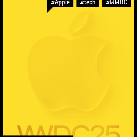
#Apple
#tech
#WWDC