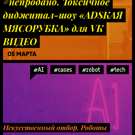
#непродано. Токсичное
диджитал-шоу «ADSКАЯ
МЯСОРУБКА» для VK
ВИДЕО
05 МАРТА
#AI
#cases
#robot
#tech
Искусственный отбор. Роботы