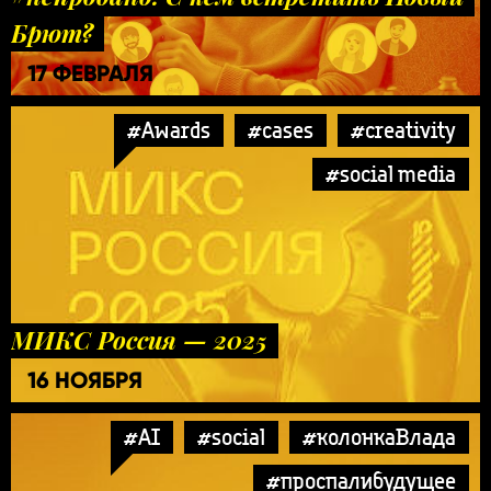
Брют?
17 ФЕВРАЛЯ
#Awards
#cases
#creativity
#social media
МИКС Россия — 2025
16 НОЯБРЯ
#AI
#social
#колонкаВлада
#проспалибудущее