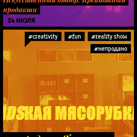
продакшн
24 ИЮЛЯ
#creativity
#fun
#reality show
#непродано