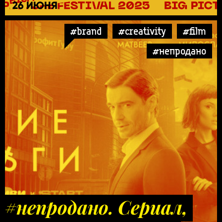
26 ИЮНЯ
#brand
#creativity
#film
#непродано
#непродано. Сериал,