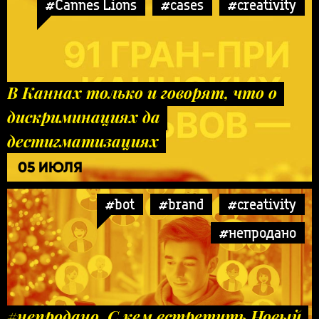
#Cannes Lions
#cases
#creativity
В Каннах только и говорят, что о
дискриминациях да
дестигматизациях
05 ИЮЛЯ
#bot
#brand
#creativity
#непродано
#непродано. С кем встретить Новый