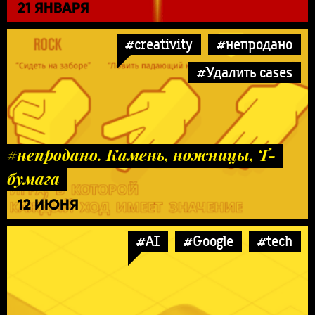
21 ЯНВАРЯ
#creativity
#непродано
#Удалить cases
#непродано. Камень, ножницы, Т-
бумага
12 ИЮНЯ
#AI
#Google
#tech