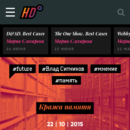
D&AD. Best Cases
The One Show. Best Cases
Webby
Мария Слесарева
Мария Слесарева
Мария
24 ИЮНЯ
22 ИЮНЯ
22 М
#future
#Влад Ситников
#мнение
#память
Кража памяти
22
10
2015
|
|