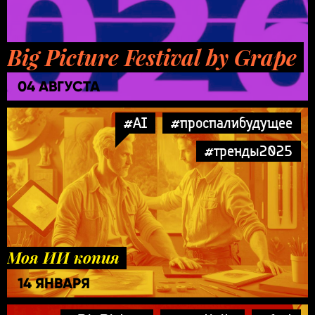
Big Picture Festival by Grape
04 АВГУСТА
#AI
#проспалибудущее
#тренды2025
Моя ИИ копия
14 ЯНВАРЯ