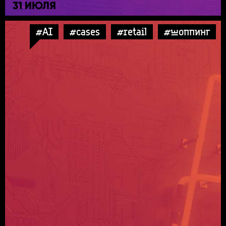
31 ИЮЛЯ
#AI
#cases
#retail
#шоппинг