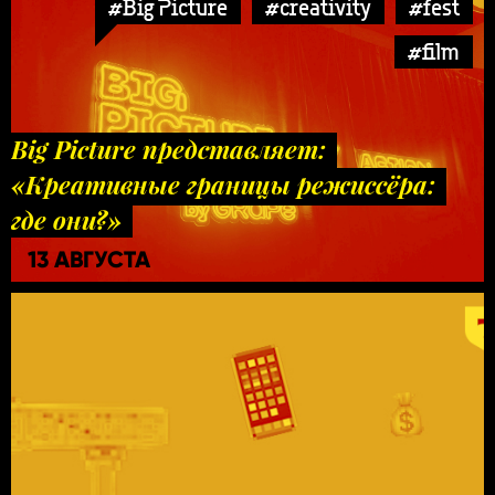
#Big Picture
#creativity
#fest
#film
Big Picture представляет:
«Креативные границы режиссёра:
где они?»
13 АВГУСТА