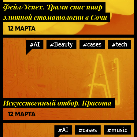
Фейл/Успех. Трамп спас пиар
элитной стоматологии в Сочи
12 МАРТА
#AI
#Beauty
#cases
#tech
Искусственный отбор. Красота
12 МАРТА
#AI
#cases
#music