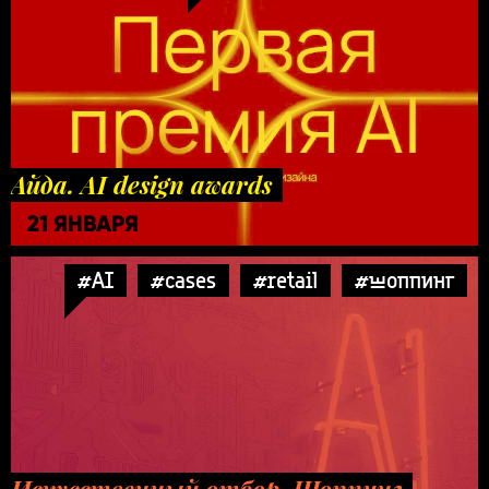
Айда. AI design awards
21 ЯНВАРЯ
#AI
#cases
#retail
#шоппинг
Искусственный отбор. Шоппинг