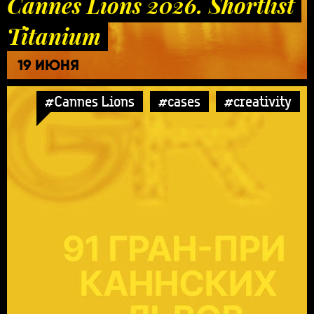
Cannes Lions 2026. Shortlist
Titanium
19 ИЮНЯ
#Cannes Lions
#cases
#creativity