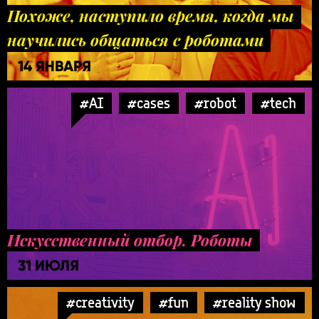
Похоже, наступило время, когда мы
научились общаться с роботами
14 ЯНВАРЯ
#AI
#cases
#robot
#tech
Искусственный отбор. Роботы
31 ИЮЛЯ
#creativity
#fun
#reality show