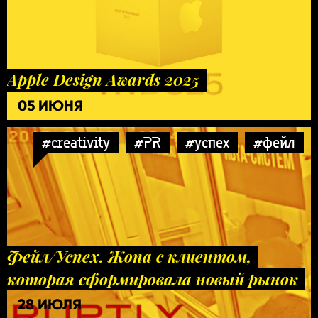
Apple Design Awards 2025
05 ИЮНЯ
#creativity
#PR
#успех
#фейл
Фейл/Успех. Жопа с клиентом,
которая сформировала новый рынок
28 ИЮЛЯ