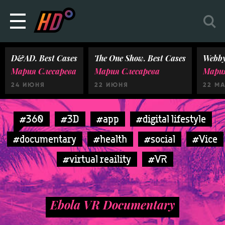
D&AD. Best Cases
The One Show. Best Cases
Webby
Мария Слесарева
Мария Слесарева
Мария
24 ИЮНЯ
22 ИЮНЯ
22 М
#360
#3D
#app
#digital lifestyle
#documentary
#health
#social
#Vice
#virtual reaility
#VR
Ebola VR Documentary