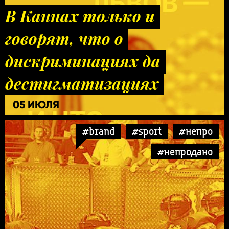
В Каннах только и
говорят, что о
дискриминациях да
дестигматизациях
05 ИЮЛЯ
#brand
#sport
#непро
#непродано