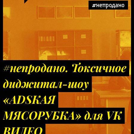
#непродано
#непродано. Токсичное
диджитал-шоу
«ADSКАЯ
МЯСОРУБКА» для VK
ВИДЕО