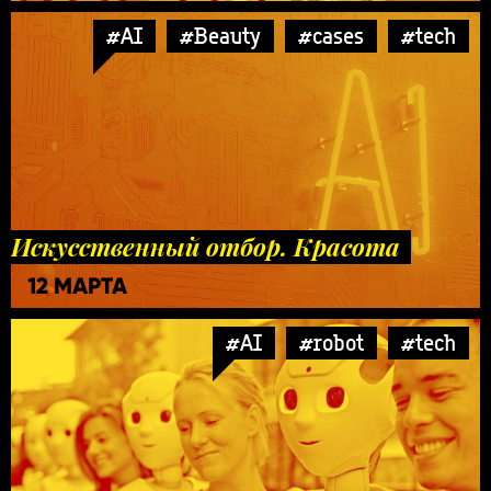
#AI
#Beauty
#cases
#tech
Искусственный отбор. Красота
12 МАРТА
#AI
#robot
#tech