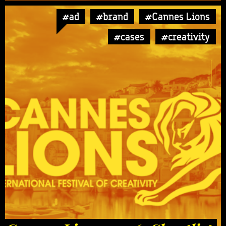
#ad
#brand
#Cannes Lions
#cases
#creativity