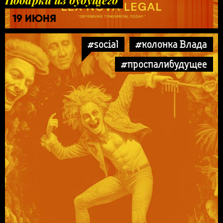
19 ИЮНЯ
#social
#колонка Влада
#проспалибудущее