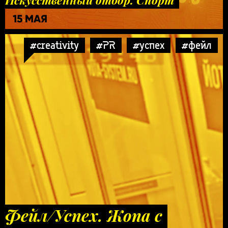
15 МАЯ
#creativity
#PR
#успех
#фейл
Фейл/Успех. Жопа с