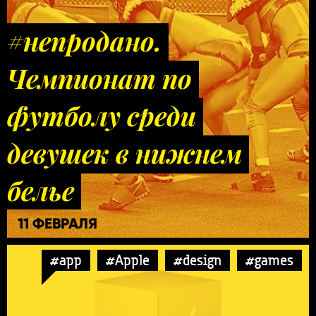
#непродано.
Чемпионат по
футболу среди
девушек в нижнем
белье
11 ФЕВРАЛЯ
#app
#Apple
#design
#games