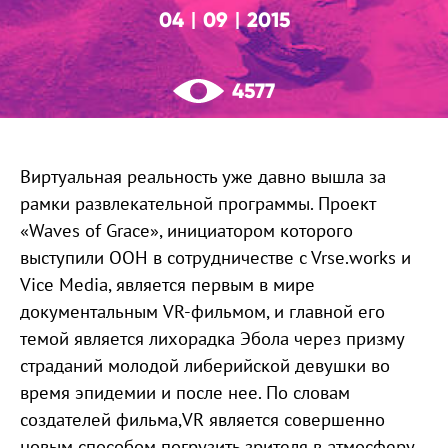
04
09
2015
|
|
4577
Виртуальная реальность уже давно вышла за
рамки развлекательной программы. Проект
«Waves of Grace», инициатором которого
выступили ООН в сотрудничестве c Vrse.works и
Vice Media, является первым в мире
документальным VR-фильмом, и главной его
темой является лихорадка Эбола через призму
страданий молодой либерийской девушки во
время эпидемии и после нее. По словам
создателей фильма,VR является совершенно
новым способом погрузить зрителя в атмосферу