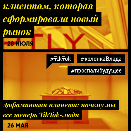
клиентом, которая
сформировала новый
рынок
28 ИЮЛЯ
#TikTok
#колонкаВлада
#проспалибудущее
Дофаминовая планета: почему мы
все теперь TikTok-люди
26 МАЯ