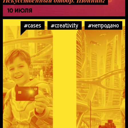
10 ИЮЛЯ
#cases
#creativity
#непродано