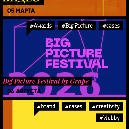
05 МАРТА
#Awards
#Big Picture
#cases
Big Picture Festival by Grape
04 АВГУСТА
#brand
#cases
#creativity
#Webby