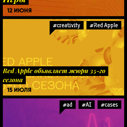
12 ИЮНЯ
#creativity
#Red Apple
Red Apple объявляет жюри 35-го
сезона
15 ИЮЛЯ
#ad
#AI
#cases