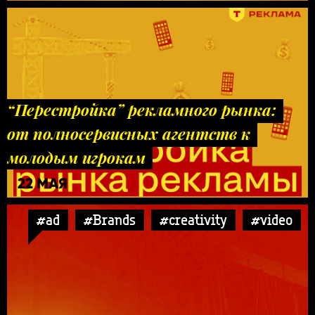
“Перестройка” рекламного рынка:
от полносервисных агентств к
молодым игрокам
22 МАЯ
#ad
#Brands
#creativity
#video