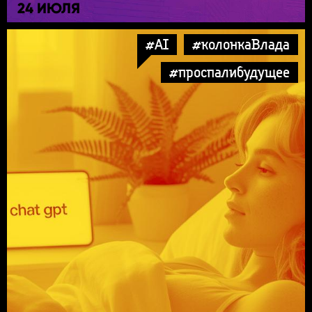
24 ИЮЛЯ
#AI
#колонкаВлада
#проспалибудущее