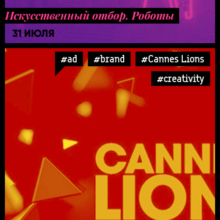
Искусственный отбор. Роботы
31 ИЮЛЯ
#ad
#brand
#Cannes Lions
#creativity