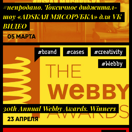
#непродано. Токсичное диджитал-
шоу «ADSКАЯ МЯСОРУБКА» для VK
ВИДЕО
05 МАРТА
#brand
#cases
#creativity
#Webby
30th Annual Webby Awards. Winners
23 АПРЕЛЯ