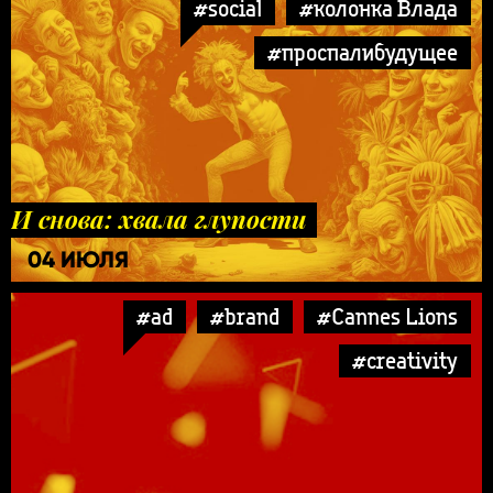
#social
#колонка Влада
#проспалибудущее
И снова: хвала глупости
04 ИЮЛЯ
#ad
#brand
#Cannes Lions
#creativity