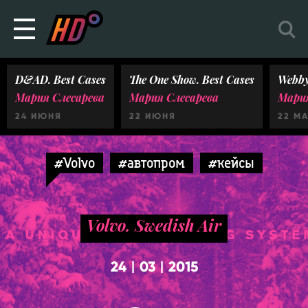
D&AD. Best Cases
The One Show. Best Cases
Webby
Мария Слесарева
Мария Слесарева
Мария
24 ИЮНЯ
22 ИЮНЯ
22 М
#Volvo
#автопром
#кейсы
Volvo. Swedish Air
24
03
2015
|
|