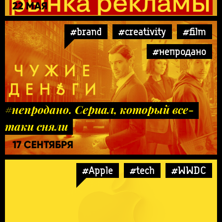
22 МАЯ
#brand
#creativity
#film
#непродано
#непродано. Сериал, который все-
таки сняли
17 СЕНТЯБРЯ
#Apple
#tech
#WWDC