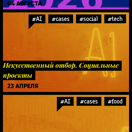
04 АВГУСТА
#AI
#cases
#social
#tech
Искусственный отбор. Социальные
проекты
23 АПРЕЛЯ
#AI
#cases
#food