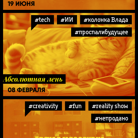
19 ИЮНЯ
#tech
#ИИ
#колонка Влада
#проспалибудущее
Абсолютная лень
08 ФЕВРАЛЯ
#creativity
#fun
#reality show
#непродано