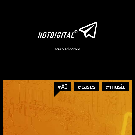
#AI
#cases
#music