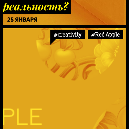
реальность?
25 ЯНВАРЯ
#creativity
#Red Apple