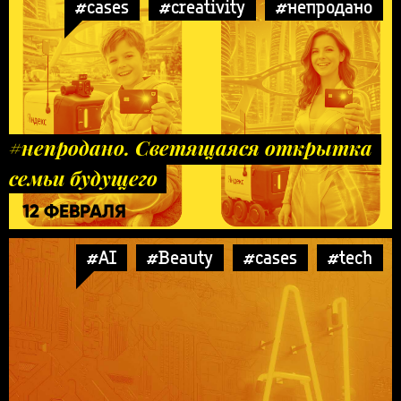
#cases
#creativity
#непродано
#непродано. Светящаяся открытка
семьи будущего
12 ФЕВРАЛЯ
#AI
#Beauty
#cases
#tech