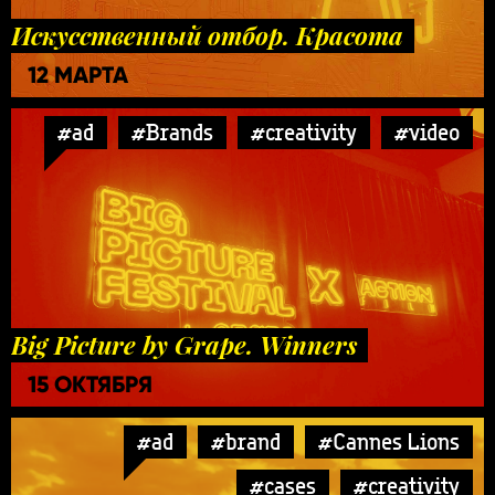
Искусственный отбор. Красота
12 МАРТА
#ad
#Brands
#creativity
#video
Big Picture by Grape. Winners
15 ОКТЯБРЯ
#ad
#brand
#Cannes Lions
#cases
#creativity