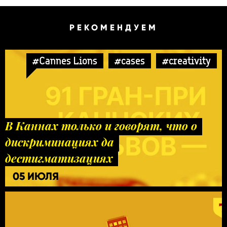
РЕКОМЕНДУЕМ
#Cannes Lions
#cases
#creativity
В Каннах только и говорят, что о
дискриминациях да
дестигматизациях
05 ИЮЛЯ