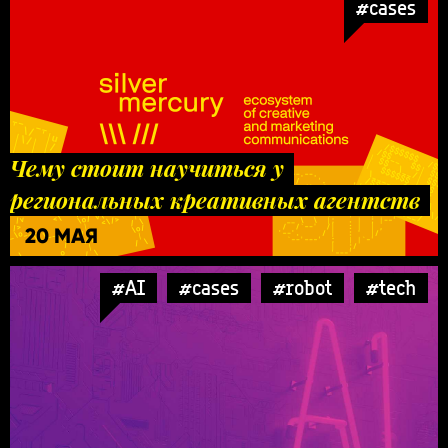
#cases
Чему стоит научиться у
региональных креативных агентств
20 МАЯ
#AI
#cases
#robot
#tech