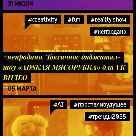
31 ИЮЛЯ
#creativity
#fun
#reality show
#непродано
#непродано. Токсичное диджитал-
шоу «ADSКАЯ МЯСОРУБКА» для VK
ВИДЕО
05 МАРТА
#AI
#проспалибудущее
#тренды2025