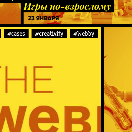
Игры по-взрослому
23 ЯНВАРЯ
#cases
#creativity
#Webby