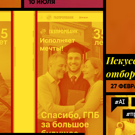
10 ИЮЛЯ
Искус
отбор
27 ФЕВ
#AI
#п