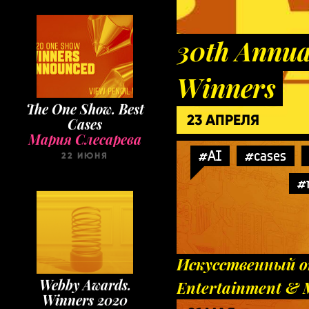
30th Annua
Winners
The One Show. Best
Cases
23 АПРЕЛЯ
Мария Слесарева
22 ИЮНЯ
#AI
#cases
#
Искусственный о
Webby Awards.
Entertainment & 
Winners 2020
Мария Слесарева