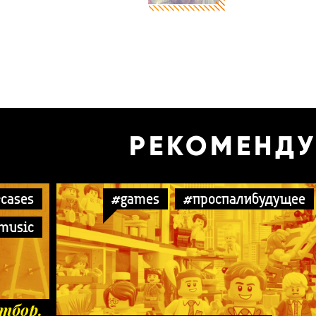
РЕКОМЕНД
cases
#games
#проспалибудущее
music
тбор.