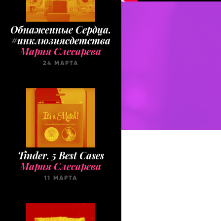
Обнаженные Cердца.
#инклюзиясдетства
Мария Слесарева
24 МАРТА
Tinder. 5 Best Cases
Мария Слесарева
11 МАРТА