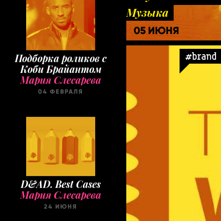
Музыка
05 ИЮНЯ
Подборка роликов с
#brand
Коби Брайантом
Мария Слесарева
04 ФЕВРАЛЯ
D&AD. Best Cases
Мария Слесарева
24 ИЮНЯ