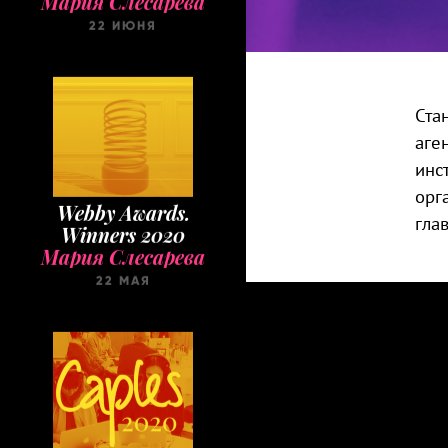
22 ИЮНЯ
Ста
аге
инс
орг
Webby Awards.
гла
Winners 2020
Мария Слесарева
22 МАЯ