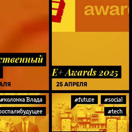
ственный
E+ Awards 2025
РАЛЯ
25 АПРЕЛЯ
#колонка Влада
#future
#social
роспалибудущее
#tech