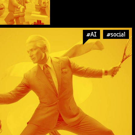
#AI
#social