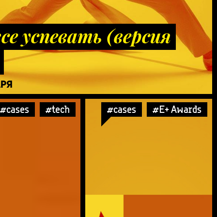
се успевать (версия
АРЯ
#cases
#tech
#cases
#E+ Awards