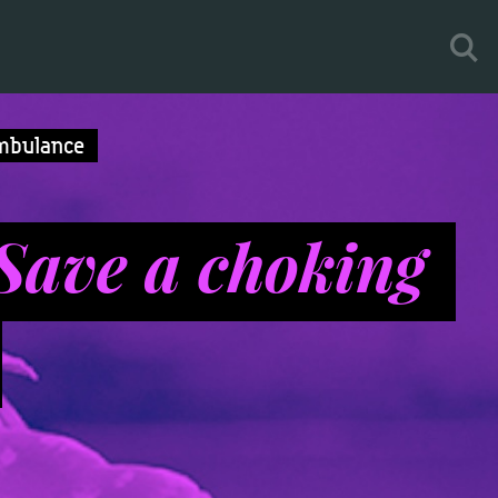
mbulance
Save a choking