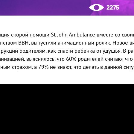
2275
нция скорой помощи St John Ambulance вместе со сво
нтством BBH, выпустили анимационный ролик. Новое в
трукции родителям, как спасти ребенка от удушья. В р
анизацией, выяснилось, что 60% родителей считают что
вным страхом, а 79% не знают, что делать в данной ситу