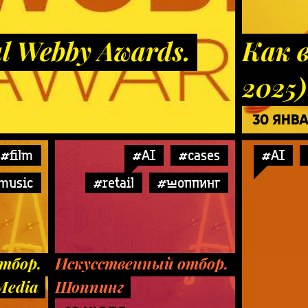
l Webby Awards.
Как в
2025)
30 ЯНВ
#film
#AI
#cases
#AI
music
#retail
#шоппинг
тбор.
Искусственный отбор.
Media
Шоппинг