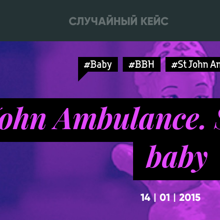
СЛУЧАЙНЫЙ КЕЙС
#Baby
#BBH
#St John A
John Ambulance. 
baby
14
01
2015
|
|