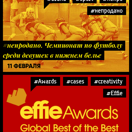
#непродано
#непродано. Чемпионат по футболу
среди девушек в нижнем белье
11 ФЕВРАЛЯ
#Awards
#cases
#creativity
#Effie