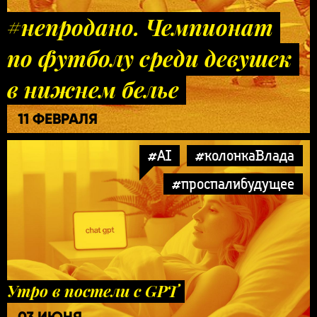
#непродано. Чемпионат
по футболу среди девушек
в нижнем белье
11 ФЕВРАЛЯ
#AI
#колонкаВлада
#проспалибудущее
Утро в постели с GPT
03 ИЮНЯ