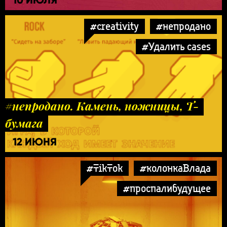
#creativity
#непродано
#Удалить cases
#непродано. Камень, ножницы, Т-
бумага
12 ИЮНЯ
#TikTok
#колонкаВлада
#проспалибудущее