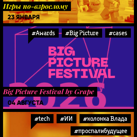
Игры по-взрослому
23 ЯНВАРЯ
#Awards
#Big Picture
#cases
Big Picture Festival by Grape
04 АВГУСТА
#tech
#ИИ
#колонка Влада
#проспалибудущее