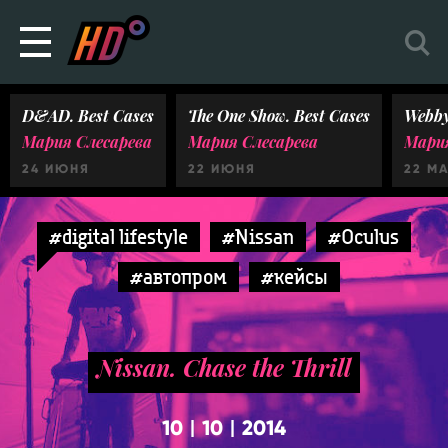
D&AD. Best Cases
The One Show. Best Cases
Webby
Мария Слесарева
Мария Слесарева
Мария
24 ИЮНЯ
22 ИЮНЯ
22 М
#digital lifestyle
#Nissan
#Oculus
#автопром
#кейсы
Nissan. Chase the Thrill
10
10
2014
|
|