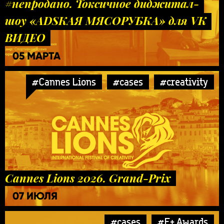
#непродано. Токсичное диджитал-
шоу «ADSКАЯ МЯСОРУБКА» для VK
ВИДЕО
05 МАРТА
#Cannes Lions
#cases
#creativity
Cannes Lions 2026. Grand-Prix
07 ИЮЛЯ
#cases
#E+ Awards