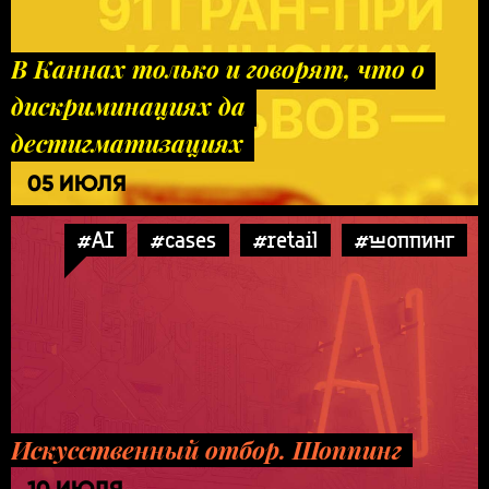
В Каннах только и говорят, что о
дискриминациях да
дестигматизациях
05 ИЮЛЯ
#AI
#cases
#retail
#шоппинг
Искусственный отбор. Шоппинг
10 ИЮЛЯ