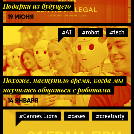
Подарки из будущего
19 ИЮНЯ
#AI
#robot
#tech
Похоже, наступило время, когда мы
научились общаться с роботами
14 ЯНВАРЯ
#Cannes Lions
#cases
#creativity