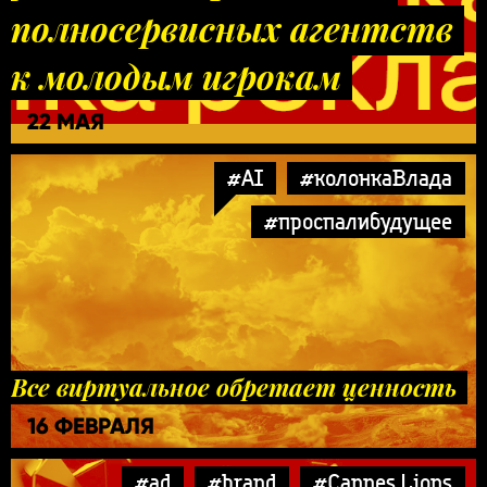
полносервисных агентств
к молодым игрокам
22 МАЯ
#AI
#колонкаВлада
#проспалибудущее
Все виртуальное обретает ценность
16 ФЕВРАЛЯ
#ad
#brand
#Cannes Lions