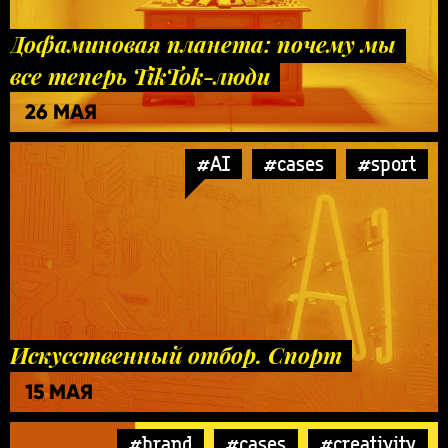
Дофаминовая планета: почему мы
все теперь TikTok-люди
26 МАЯ
#AI
#cases
#sport
Искусственный отбор. Спорт
15 МАЯ
#brand
#cases
#creativity