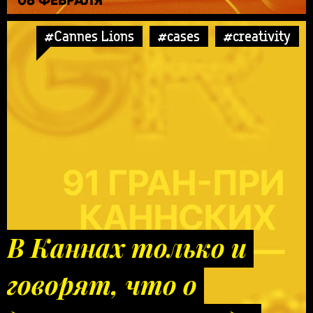
#Cannes Lions
#cases
#creativity
В Каннах только и
говорят, что о