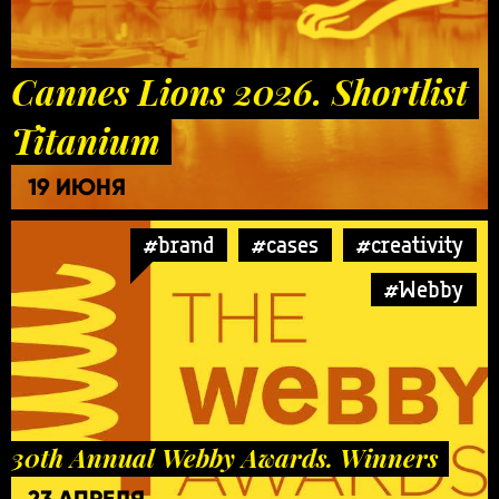
Cannes Lions 2026. Shortlist
Titanium
19 ИЮНЯ
#brand
#cases
#creativity
#Webby
30th Annual Webby Awards. Winners
23 АПРЕЛЯ