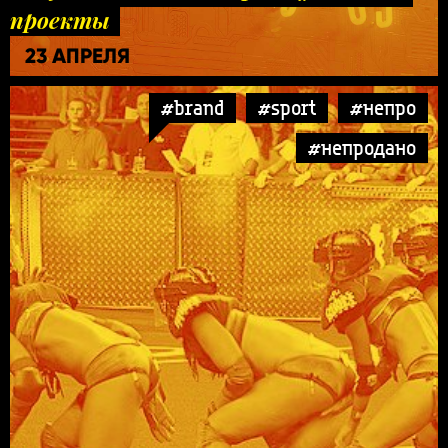
проекты
23 АПРЕЛЯ
#brand
#sport
#непро
#непродано