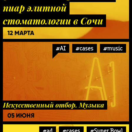
пиар элитной
стоматологии в Сочи
12 МАРТА
#AI
#cases
#music
Искусственный отбор. Музыка
05 ИЮНЯ
#ad
#cases
#Super Bowl