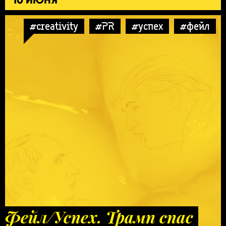
#creativity
#PR
#успех
#фейл
Фейл/Успех. Трамп спас