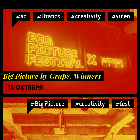
#ad
#Brands
#creativity
#video
Big Picture by Grape. Winners
15 ОКТЯБРЯ
#Big Picture
#creativity
#fest