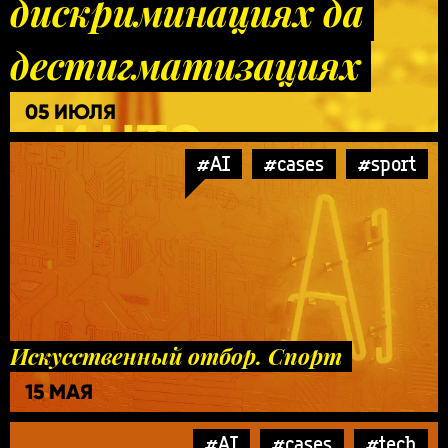
дискриминациях да
дестигматизациях
05 ИЮЛЯ
#AI
#cases
#sport
Искусственный отбор. Спорт
15 МАЯ
#AI
#cases
#tech