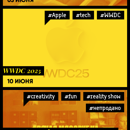
#Apple
#tech
#WWDC
WWDC 2025
10 ИЮНЯ
#creativity
#fun
#reality show
#непродано