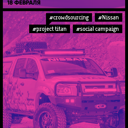
18 ФЕВРАЛЯ
#crowdsourcing
#Nissan
#project titan
#social campaign