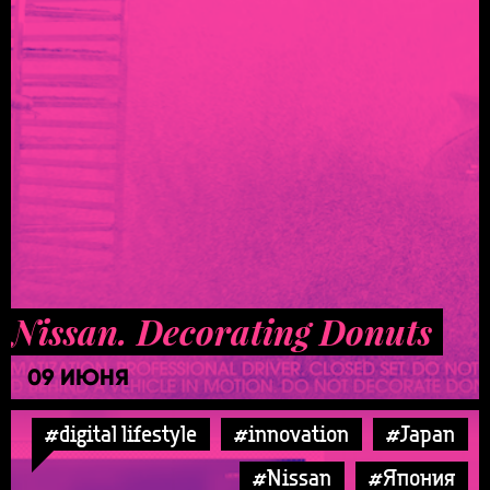
Nissan. Decorating Donuts
09 ИЮНЯ
#digital lifestyle
#innovation
#Japan
#Nissan
#Япония