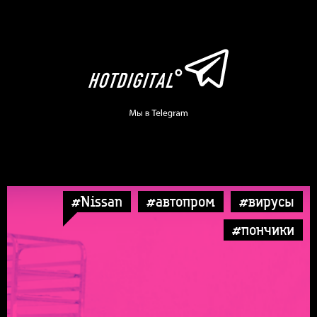
#Nissan
#автопром
#вирусы
#пончики