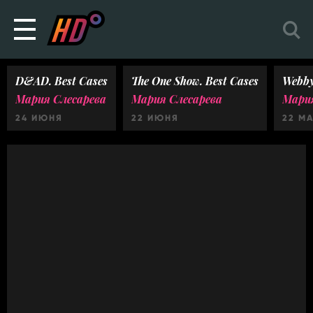
D&AD. Best Cases
The One Show. Best Cases
Webby
Мария Слесарева
Мария Слесарева
Мария
24 ИЮНЯ
22 ИЮНЯ
22 М