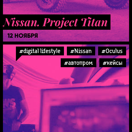
Nissan. Project Titan
12 НОЯБРЯ
#digital lifestyle
#Nissan
#Oculus
#автопром
#кейсы