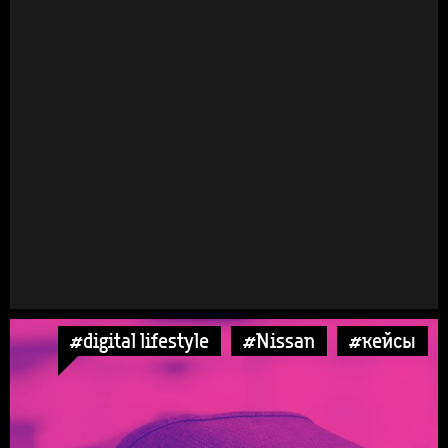
#digital lifestyle
#Nissan
#кейсы