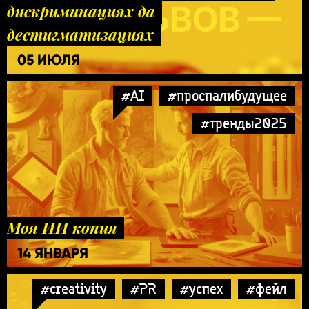
дискриминациях да
дестигматизациях
05 ИЮЛЯ
#AI
#проспалибудущее
#тренды2025
Моя ИИ копия
14 ЯНВАРЯ
#creativity
#PR
#успех
#фейл