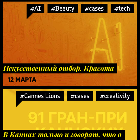
#AI
#Beauty
#cases
#tech
Искусственный отбор. Красота
12 МАРТА
#Cannes Lions
#cases
#creativity
В Каннах только и говорят, что о