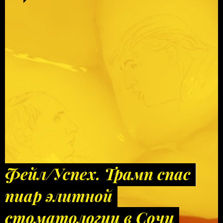
Фейл/Успех. Трамп спас
пиар элитной
стоматологии в Сочи