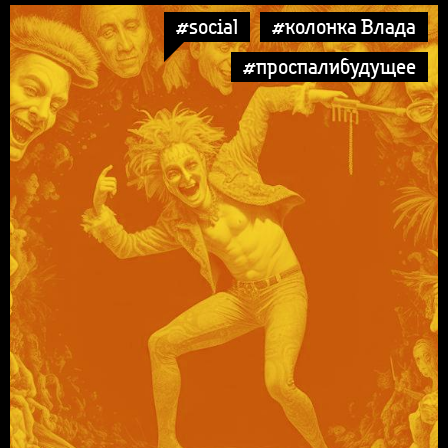
#social
#колонка Влада
#проспалибудущее