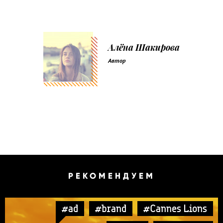
Алёна Шакирова
Автор
РЕКОМЕНДУЕМ
#ad
#brand
#Cannes Lions