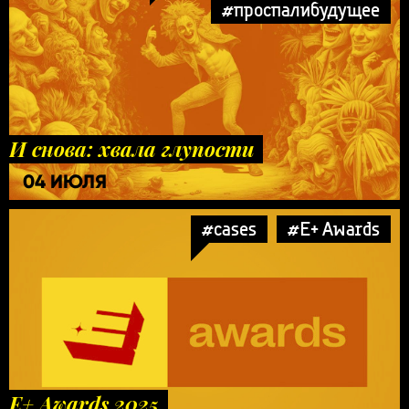
#проспалибудущее
И снова: хвала глупости
04 ИЮЛЯ
#cases
#E+ Awards
E+ Awards 2025