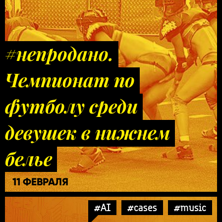
#непродано.
Чемпионат по
футболу среди
девушек в нижнем
белье
11 ФЕВРАЛЯ
#AI
#cases
#music