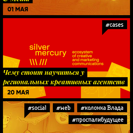
01 МАЯ
#cases
Чему стоит научиться у
региональных креативных агентств
20 МАЯ
#social
#web
#колонка Влада
#проспалибудущее