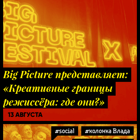
Big Picture представляет:
«Креативные границы
режиссёра: где они?»
13 АВГУСТА
#social
#колонка Влада