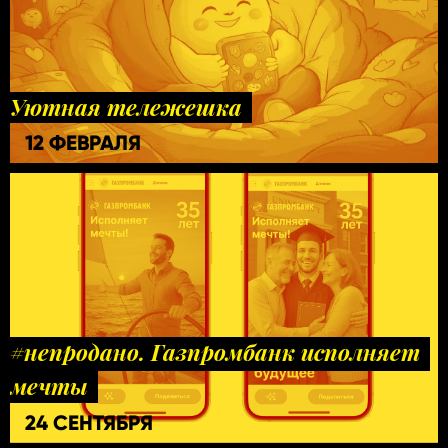
Уютная тележешка
12 ФЕВРАЛЯ
#непродано. Газпромбанк исполняет
мечты
24 СЕНТЯБРЯ