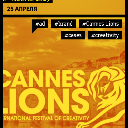
25 АПРЕЛЯ
#ad
#brand
#Cannes Lions
#cases
#creativity