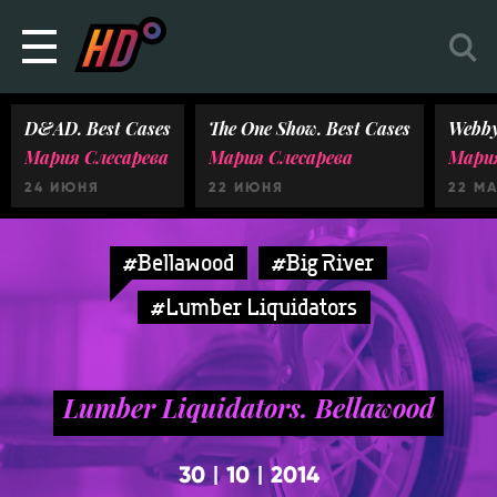
D&AD. Best Cases
The One Show. Best Cases
Webby
Мария Слесарева
Мария Слесарева
Мария
24 ИЮНЯ
22 ИЮНЯ
22 М
#Bellawood
#Big River
#Lumber Liquidators
Lumber Liquidators. Bellawood
30
10
2014
|
|