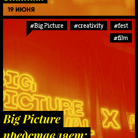
19 ИЮНЯ
#Big Picture
#creativity
#fest
#film
Big Picture
представляет: