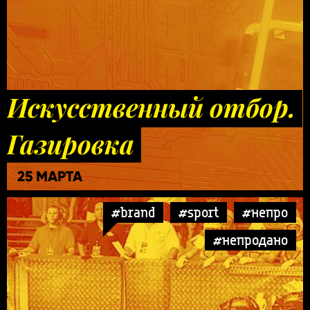
Искусственный отбор.
Газировка
25 МАРТА
#brand
#sport
#непро
#непродано