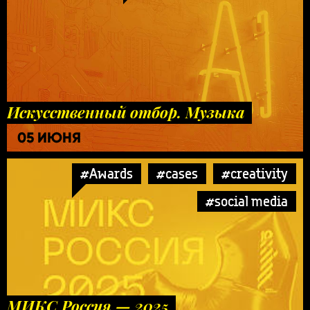
Искусственный отбор. Музыка
05 ИЮНЯ
#Awards
#cases
#creativity
#social media
МИКС Россия — 2025