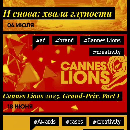
И снова: хвала глупости
04 ИЮЛЯ
#ad
#brand
#Cannes Lions
#creativity
Cannes Lions 2025. Grand-Prix. Part I
18 ИЮНЯ
#Awards
#cases
#creativity