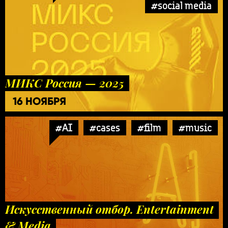
#social media
МИКС Россия — 2025
16 НОЯБРЯ
#AI
#cases
#film
#music
Искусственный отбор. Entertainment
& Media