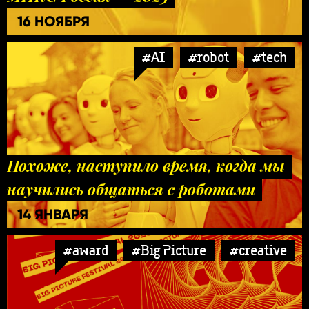
16 НОЯБРЯ
#AI
#robot
#tech
Похоже, наступило время, когда мы
научились общаться с роботами
14 ЯНВАРЯ
#award
#Big Picture
#creative