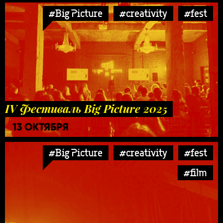
#Big Picture
#creativity
#fest
IV Фестиваль Big Picture 2025
13 ОКТЯБРЯ
#Big Picture
#creativity
#fest
#film