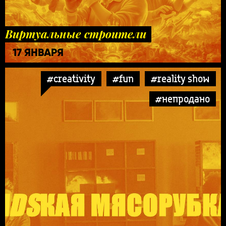
Виртуальные строители
17 ЯНВАРЯ
#creativity
#fun
#reality show
#непродано