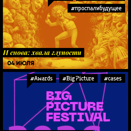
#проспалибудущее
И снова: хвала глупости
04 ИЮЛЯ
#Awards
#Big Picture
#cases