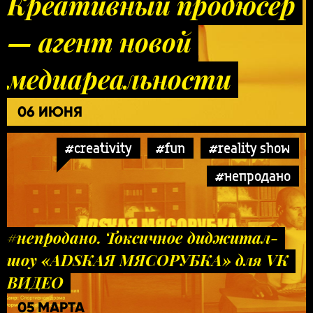
Креативный продюсер
— агент новой
медиареальности
06 ИЮНЯ
#creativity
#fun
#reality show
#непродано
#непродано. Токсичное диджитал-
шоу «ADSКАЯ МЯСОРУБКА» для VK
ВИДЕО
05 МАРТА