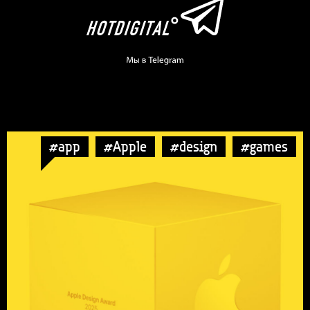
#app
#Apple
#design
#games