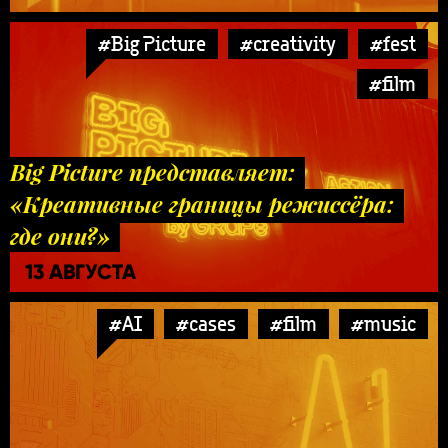
#Big Picture
#creativity
#fest
#film
Big Picture представляет:
«Креативные границы режиссёра:
где они?»
13 АВГУСТА
#AI
#cases
#film
#music