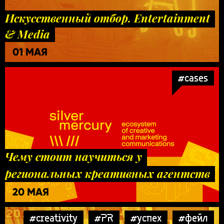
Искусственный отбор. Entertainment
& Media
01 МАЯ
#cases
Чему стоит научиться у
региональных креативных агентств
20 МАЯ
#creativity
#PR
#успех
#фейл