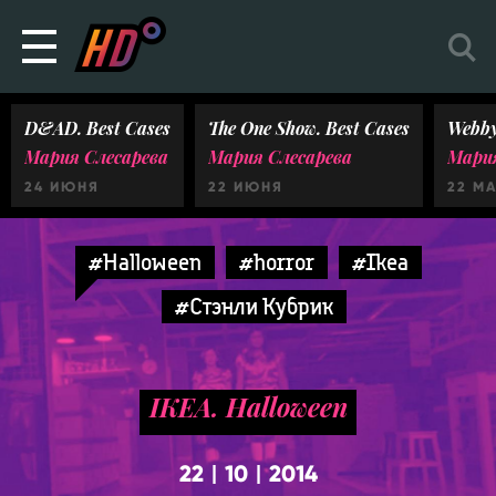
D&AD. Best Cases
The One Show. Best Cases
Webby
Мария Слесарева
Мария Слесарева
Мария
24 ИЮНЯ
22 ИЮНЯ
22 М
#Halloween
#horror
#Ikea
#Стэнли Кубрик
IKEA. Halloween
22
10
2014
|
|