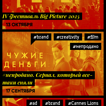
IV Фестиваль Big Picture 2025
13 ОКТЯБРЯ
#brand
#creativity
#film
#непродано
#непродано. Сериал, который все-
таки сняли
17 СЕНТЯБРЯ
#ad
#brand
#Cannes Lions