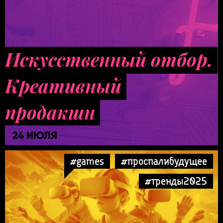
Искусственный отбор.
Креативный
продакшн
24 ИЮЛЯ
#games
#проспалибудущее
#тренды2025