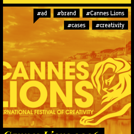
#ad
#brand
#Cannes Lions
#cases
#creativity