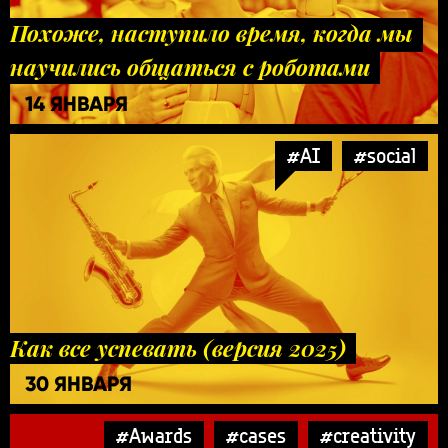
Похоже, наступило время, когда мы
научились общаться с роботами
14 ЯНВАРЯ
#AI
#social
Как все успевать (версия 2025)
30 ЯНВАРЯ
#Awards
#cases
#creativity