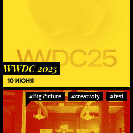
WWDC 2025
10 ИЮНЯ
#Big Picture
#creativity
#fest