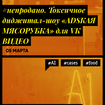
#непродано. Токсичное
диджитал-шоу «ADSКАЯ
МЯСОРУБКА» для VK
ВИДЕО
05 МАРТА
#AI
#cases
#food