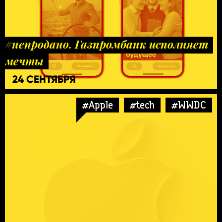
#непродано. Газпромбанк исполняет
мечты
24 СЕНТЯБРЯ
#Apple
#tech
#WWDC