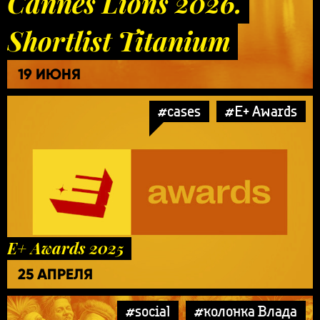
Cannes Lions 2026.
Shortlist Titanium
19 ИЮНЯ
#cases
#E+ Awards
E+ Awards 2025
25 АПРЕЛЯ
#social
#колонка Влада