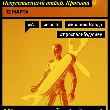
Искусственный отбор. Красота
12 МАРТА
#AI
#social
#колонкаВлада
#проспалибудущее