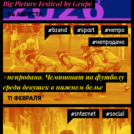
Big Picture Festival by Grape
04 АВГУСТА
#brand
#sport
#непро
#непродано
#непродано. Чемпионат по футболу
среди девушек в нижнем белье
11 ФЕВРАЛЯ
#internet
#social