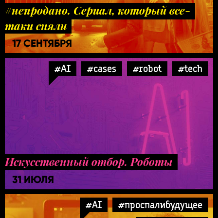
#непродано. Сериал, который все-
таки сняли
17 СЕНТЯБРЯ
#AI
#cases
#robot
#tech
Искусственный отбор. Роботы
31 ИЮЛЯ
#AI
#проспалибудущее