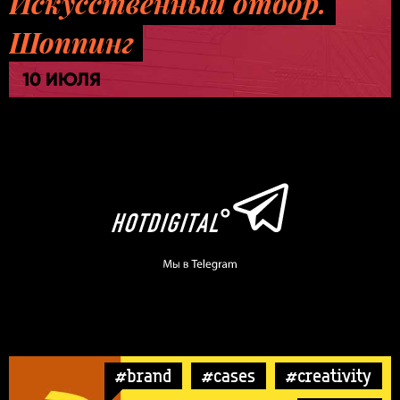
Искусственный отбор.
Шоппинг
10 ИЮЛЯ
#brand
#cases
#creativity