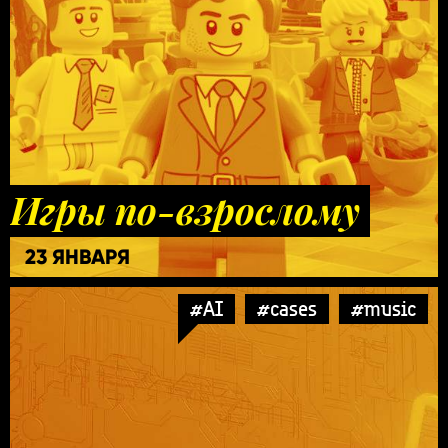
Игры по-взрослому
23 ЯНВАРЯ
#AI
#cases
#music