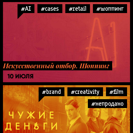
#AI
#cases
#retail
#шоппинг
Искусственный отбор. Шоппинг
10 ИЮЛЯ
#brand
#creativity
#film
#непродано