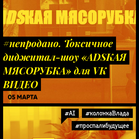
#непродано. Токсичное
диджитал-шоу «ADSКАЯ
МЯСОРУБКА» для VK
ВИДЕО
05 МАРТА
#AI
#колонкаВлада
#проспалибудущее