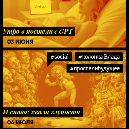
Утро в постели с GPT
03 ИЮНЯ
#social
#колонка Влада
#проспалибудущее
И снова: хвала глупости
04 ИЮЛЯ