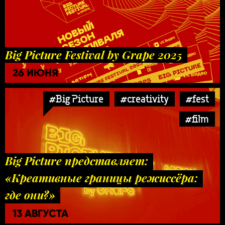
Big Picture Festival by Grape 2025
26 ИЮНЯ
#Big Picture
#creativity
#fest
#film
Big Picture представляет:
«Креативные границы режиссёра:
где они?»
13 АВГУСТА