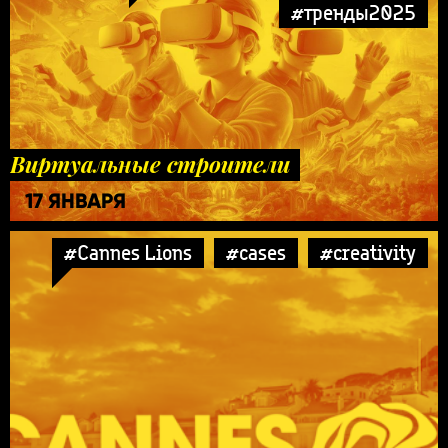
#тренды2025
Виртуальные строители
17 ЯНВАРЯ
#Cannes Lions
#cases
#creativity