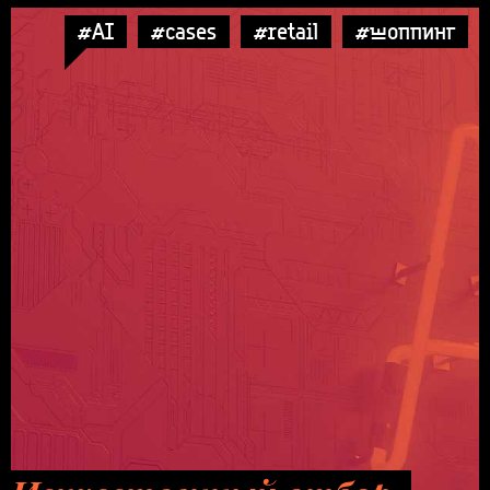
#AI
#cases
#retail
#шоппинг