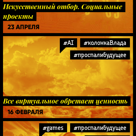
Искусственный отбор. Социальные
проекты
23 АПРЕЛЯ
#AI
#колонкаВлада
#проспалибудущее
Все виртуальное обретает ценность
16 ФЕВРАЛЯ
#games
#проспалибудущее