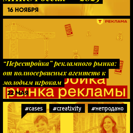
16 НОЯБРЯ
“Перестройка” рекламного рынка:
от полносервисных агентств к
молодым игрокам
22 МАЯ
#cases
#creativity
#непродано