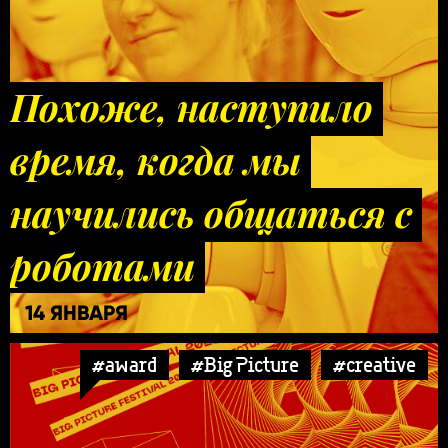
Похоже, наступило
время, когда мы
научились общаться с
роботами
14 ЯНВАРЯ
#award
#Big Picture
#creative