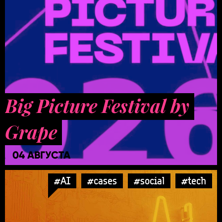
Big Picture Festival by
Grape
04 АВГУСТА
#AI
#cases
#social
#tech