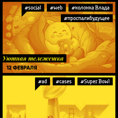
#social
#web
#колонка Влада
#проспалибудущее
Уютная тележешка
12 ФЕВРАЛЯ
#ad
#cases
#Super Bowl