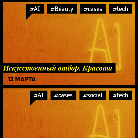
#AI
#Beauty
#cases
#tech
Искусственный отбор. Красота
12 МАРТА
#AI
#cases
#social
#tech