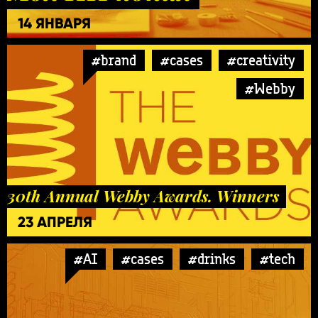
14 ЯНВАРЯ
#brand
#cases
#creativity
#Webby
30th Annual Webby Awards. Winners
23 АПРЕЛЯ
#AI
#cases
#drinks
#tech