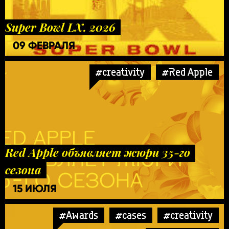
Super Bowl LX. 2026
09 ФЕВРАЛЯ
#creativity
#Red Apple
Red Apple объявляет жюри 35-го
сезона
15 ИЮЛЯ
#Awards
#cases
#creativity