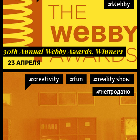
#Webby
30th Annual Webby Awards. Winners
23 АПРЕЛЯ
#creativity
#fun
#reality show
#непродано