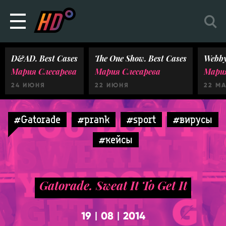
D&AD. Best Cases
The One Show. Best Cases
Webby
Мария Слесарева
Мария Слесарева
Мария
24 ИЮНЯ
22 ИЮНЯ
22 М
#Gatorade
#prank
#sport
#вирусы
#кейсы
Gatorade. Sweat It To Get It
19
08
2014
|
|