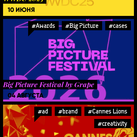
10 ИЮНЯ
#Awards
#Big Picture
#cases
Big Picture Festival by Grape
04 АВГУСТА
#ad
#brand
#Cannes Lions
#creativity