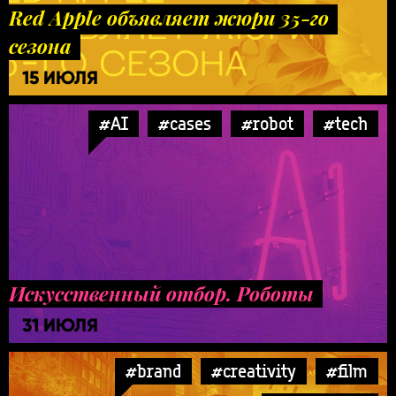
Red Apple объявляет жюри 35-го
сезона
15 ИЮЛЯ
#AI
#cases
#robot
#tech
Искусственный отбор. Роботы
31 ИЮЛЯ
#brand
#creativity
#film