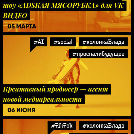
шоу «ADSКАЯ МЯСОРУБКА» для VK
ВИДЕО
05 МАРТА
#AI
#social
#колонкаВлада
#проспалибудущее
Креативный продюсер — агент
новой медиареальности
06 ИЮНЯ
#TikTok
#колонкаВлада