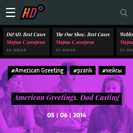
D&AD. Best Cases
The One Show. Best Cases
Webby
Мария Слесарева
Мария Слесарева
Мария
24 ИЮНЯ
22 ИЮНЯ
22 М
#American Greeting
#prank
#кейсы
American Greetings. Dad Casting
05
06
2014
|
|