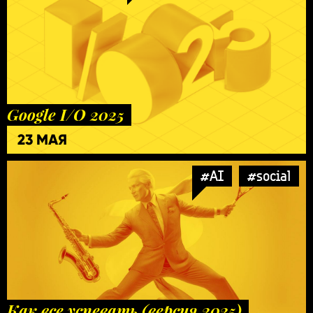
Google I/O 2025
23 МАЯ
#AI
#social
Как все успевать (версия 2025)