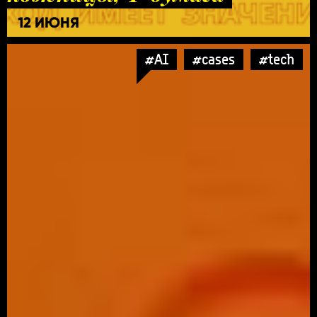
12 ИЮНЯ
#AI
#cases
#tech