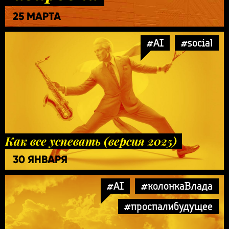
25 МАРТА
#AI
#social
Как все успевать (версия 2025)
30 ЯНВАРЯ
#AI
#колонкаВлада
#проспалибудущее