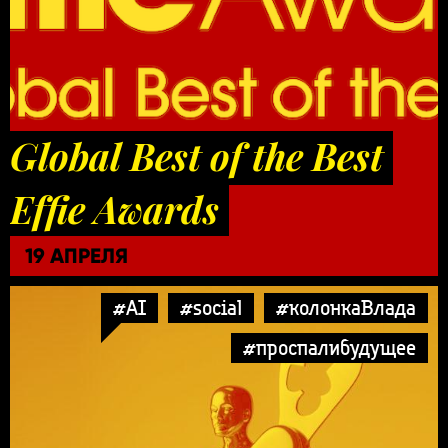
Global Best of the Best
Effie Awards
19 АПРЕЛЯ
#AI
#social
#колонкаВлада
#проспалибудущее