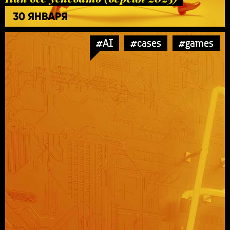
30 ЯНВАРЯ
#AI
#cases
#games