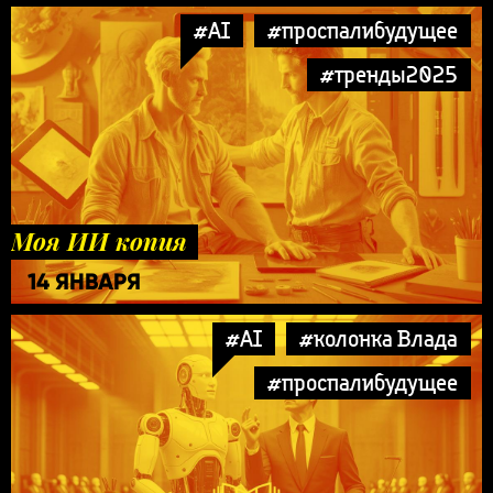
#AI
#проспалибудущее
#тренды2025
Моя ИИ копия
14 ЯНВАРЯ
#AI
#колонка Влада
#проспалибудущее