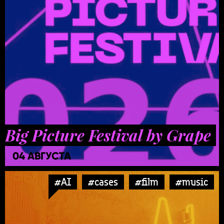
Big Picture Festival by Grape
04 АВГУСТА
#AI
#cases
#film
#music