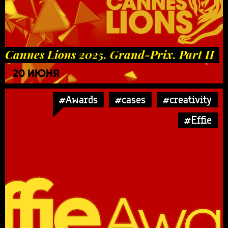
Cannes Lions 2025. Grand-Prix. Part II
20 ИЮНЯ
#Awards
#cases
#creativity
#Effie