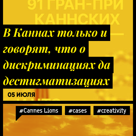
В Каннах только и
говорят, что о
дискриминациях да
дестигматизациях
05 ИЮЛЯ
#Cannes Lions
#cases
#creativity