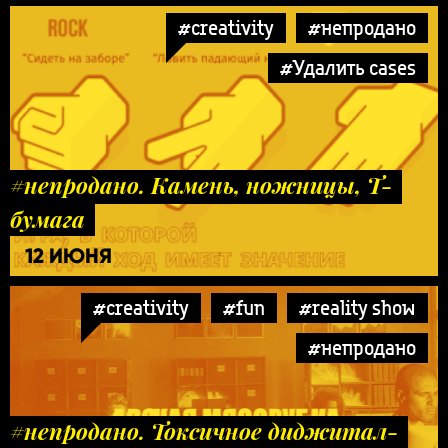
#creativity
#непродано
#Удалить cases
#непродано. Камень, ножницы, Т-
бумага
12 ИЮНЯ
#creativity
#fun
#reality show
#непродано
#непродано. Токсичное диджитал-