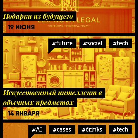
Подарки из будущего
19 ИЮНЯ
#future
#social
#tech
Искусственный интеллект в
обычных предметах
14 ЯНВАРЯ
#AI
#cases
#drinks
#tech