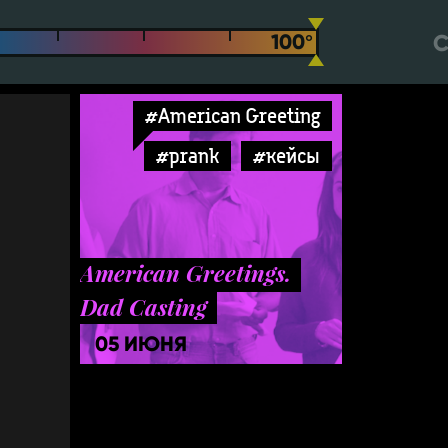
С
#American Greeting
#prank
#кейсы
American Greetings.
Dad Casting
05 ИЮНЯ