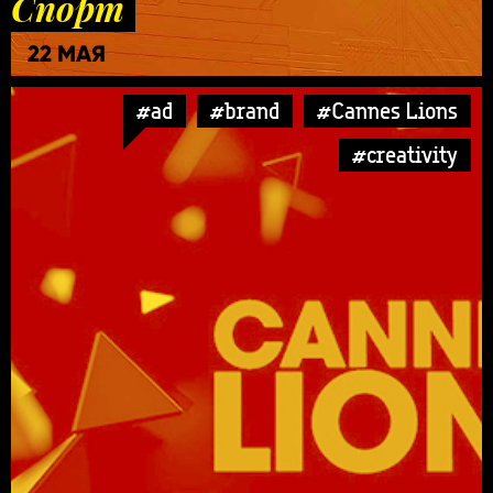
Спорт
22 МАЯ
#ad
#brand
#Cannes Lions
#creativity