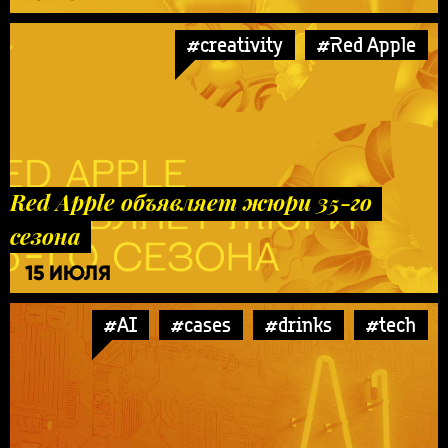
#creativity
#Red Apple
Red Apple объявляет жюри 35-го
сезона
15 ИЮЛЯ
#AI
#cases
#drinks
#tech