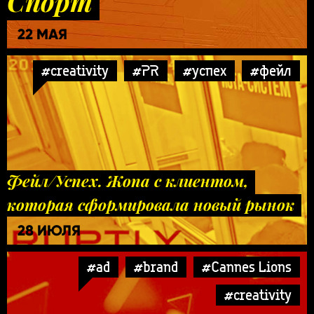
Спорт
22 МАЯ
#creativity
#PR
#успех
#фейл
Фейл/Успех. Жопа с клиентом,
которая сформировала новый рынок
28 ИЮЛЯ
#ad
#brand
#Cannes Lions
#creativity