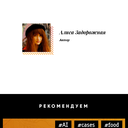
Алиса Задорожная
Автор
РЕКОМЕНДУЕМ
#AI
#cases
#food