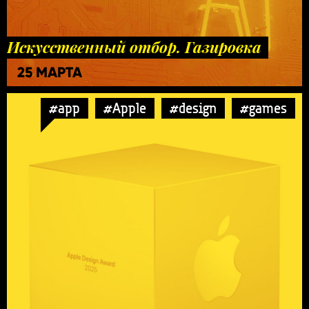
Искусственный отбор. Газировка
25 МАРТА
#app
#Apple
#design
#games