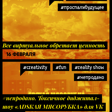
#проспалибудущее
Все виртуальное обретает ценность
16 ФЕВРАЛЯ
#creativity
#fun
#reality show
#непродано
#непродано. Токсичное диджитал-
шоу «ADSКАЯ МЯСОРУБКА» для VK