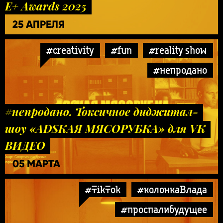
E+ Awards 2025
25 АПРЕЛЯ
#creativity
#fun
#reality show
#непродано
#непродано. Токсичное диджитал-
шоу «ADSКАЯ МЯСОРУБКА» для VK
ВИДЕО
05 МАРТА
#TikTok
#колонкаВлада
#проспалибудущее