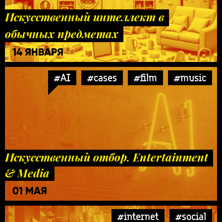
Искусственный интеллект в
обычных предметах
14 ЯНВАРЯ
#AI
#cases
#film
#music
Искусственный отбор. Entertainment
& Media
01 МАЯ
#internet
#social