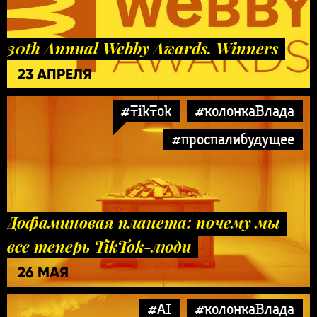
30th Annual Webby Awards. Winners
23 АПРЕЛЯ
#TikTok
#колонкаВлада
#проспалибудущее
Дофаминовая планета: почему мы
все теперь TikTok-люди
26 МАЯ
#AI
#колонкаВлада