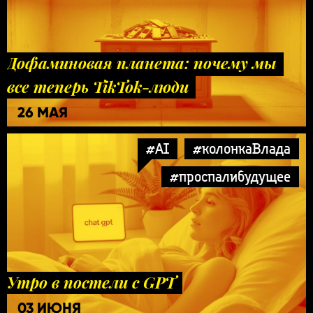
Дофаминовая планета: почему мы
все теперь TikTok-люди
26 МАЯ
#AI
#колонкаВлада
#проспалибудущее
Утро в постели с GPT
03 ИЮНЯ