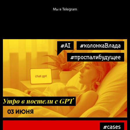
#AI
#колонкаВлада
#проспалибудущее
Утро в постели с GPT
03 ИЮНЯ
#cases