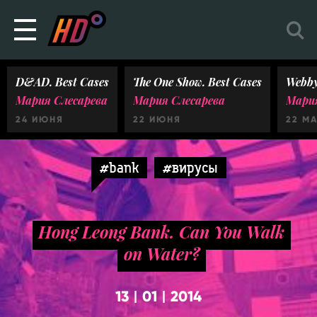
D&AD. Best Cases
The One Show. Best Cases
Webby
Мария Слесарева
Мария Слесарева
Мария
24 ИЮНЯ
22 ИЮНЯ
22 М
#bank
#вирусы
Hong Leong Bank. Can You Walk
on Water?
13
01
2014
|
|