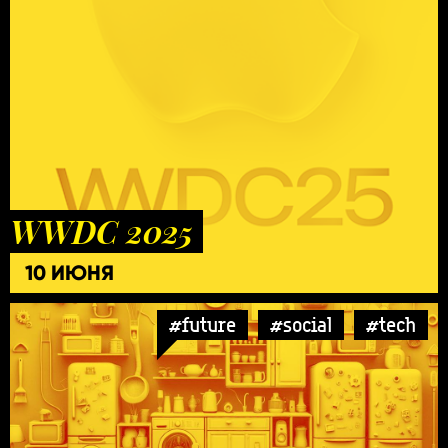
WWDC 2025
10 ИЮНЯ
#future
#social
#tech