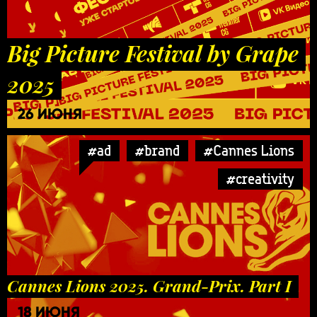
Big Picture Festival by Grape
2025
26 ИЮНЯ
#ad
#brand
#Cannes Lions
#creativity
Cannes Lions 2025. Grand-Prix. Part I
18 ИЮНЯ