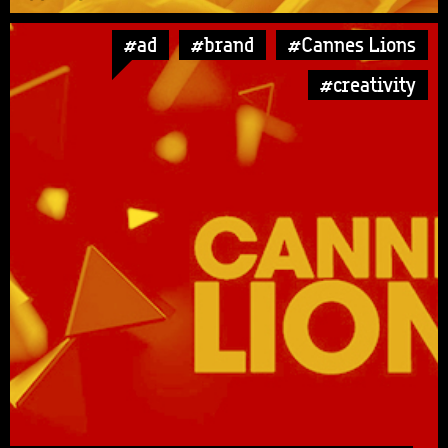
#ad
#brand
#Cannes Lions
#creativity