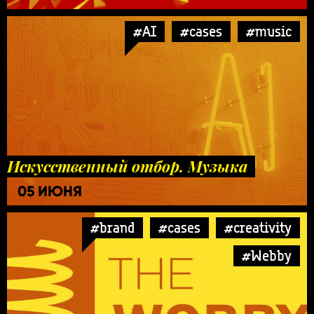
#AI
#cases
#music
Искусственный отбор. Музыка
05 ИЮНЯ
#brand
#cases
#creativity
#Webby