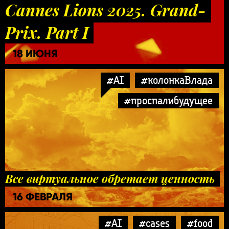
Cannes Lions 2025. Grand-
Prix. Part I
18 ИЮНЯ
#AI
#колонкаВлада
#проспалибудущее
Все виртуальное обретает ценность
16 ФЕВРАЛЯ
#AI
#cases
#food