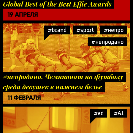
Global Best of the Best Effie Awards
19 АПРЕЛЯ
#brand
#sport
#непро
#непродано
#непродано. Чемпионат по футболу
среди девушек в нижнем белье
11 ФЕВРАЛЯ
#ad
#AI