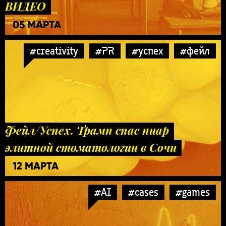
ВИДЕО
05 МАРТА
#creativity
#PR
#успех
#фейл
Фейл/Успех. Трамп спас пиар
элитной стоматологии в Сочи
12 МАРТА
#AI
#cases
#games