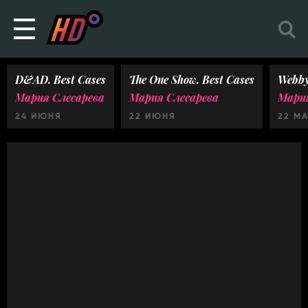
D&AD. Best Cases
The One Show. Best Cases
Webby
Мария Слесарева
Мария Слесарева
Мария
24 ИЮНЯ
22 ИЮНЯ
22 М