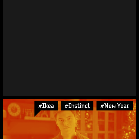
#Ikea
#Instinct
#New Year