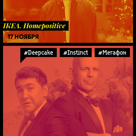
IKEA. Homepositive
17 НОЯБРЯ
#Deepcake
#Instinct
#Мегафон