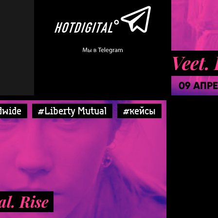
Veet.
09 АПР
dwide
#Liberty Mutual
#кейсы
l. Rise