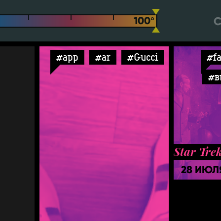
С
#app
#ar
#Gucci
#fa
#в
Star Tre
28 ИЮЛ