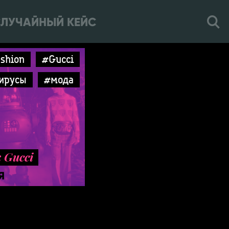
ЛУЧАЙНЫЙ КЕЙС
shion
#Gucci
ирусы
#мода
k Gucci
Я