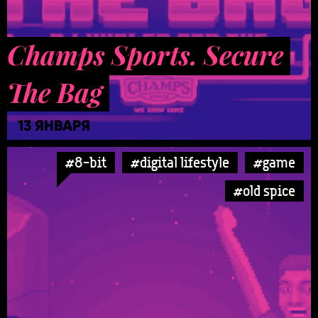
Champs Sports. Secure
The Bag
13 ЯНВАРЯ
#8-bit
#digital lifestyle
#game
#old spice