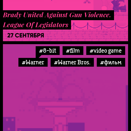
Brady United Against Gun Violence.
League Of Legislators
27 СЕНТЯБРЯ
#8-bit
#film
#video game
#Warner
#Warner Bros.
#фильм