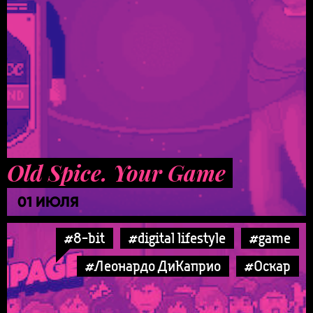
Old Spice. Your Game
01 ИЮЛЯ
#8-bit
#digital lifestyle
#game
#Леонардо ДиКаприо
#Оскар