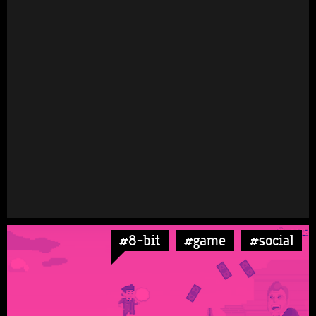
#8-bit
#game
#social