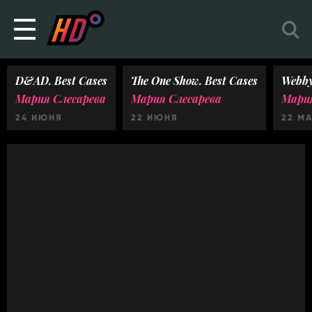
D&AD. Best Cases
The One Show. Best Cases
Webby
Мария Слесарева
Мария Слесарева
Мария
24 ИЮНЯ
22 ИЮНЯ
22 М