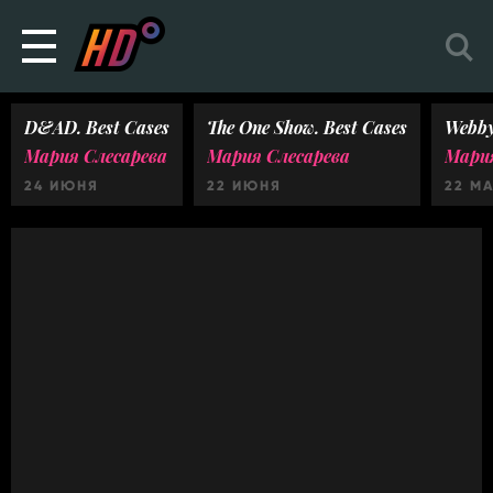
D&AD. Best Cases
The One Show. Best Cases
Webby
Мария Слесарева
Мария Слесарева
Мария
24 ИЮНЯ
22 ИЮНЯ
22 М