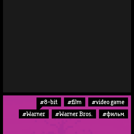
#8-bit
#film
#video game
#Warner
#Warner Bros.
#фильм