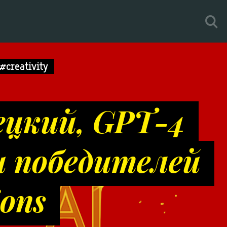
#creativity
ецкий, GPT-4
и победителей
ions