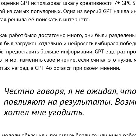
 оценки GPT использовал шкалу креативности 7+ GPC S
ой из самых популярных. Одна из версий GPT нашла и
гая решила её поискать в интернете.
 как работ было достаточно много, они были разделены
л был загружен отдельно и нейросеть выбирала победи
бы предоставить больше информации, GPT еще раз пр
от и мог изменить своё мнение, если считал это нужны
отых наград, а GPT-4o остался при своём мнении.
Честно говоря, я не ожидал, чт
повлияют на результаты. Возм
хотел мне угодить.
 модели объяснили, почему выбрали те или иные работ