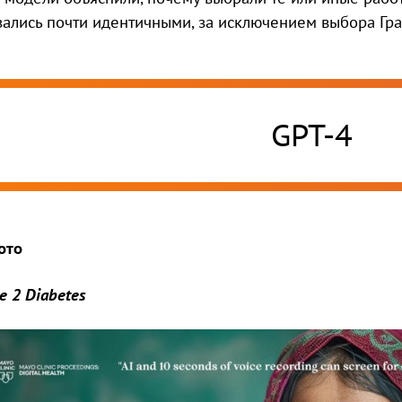
зались почти идентичными, за исключением выбора Гра
GPT-4
ото
e 2 Diabetes