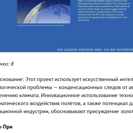
нка: 8
снование: Этот проект использует искусственный инте
логической проблемы — конденсационных следов от ав
енению климата. Инновационное использование техно
матического воздействия полётов, а также потенциал 
ационной индустрии, обосновывают присуждение золот
н-При