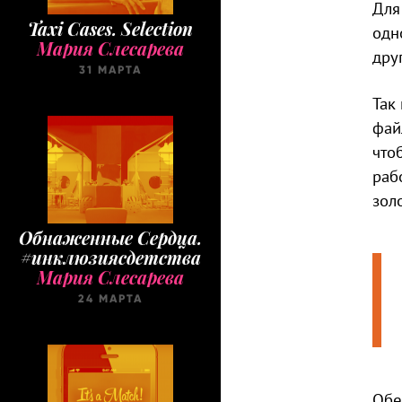
Для
Taxi Cases. Selection
одн
Мария Слесарева
дру
31 МАРТА
Так
фай
что
раб
зол
Обнаженные Cердца.
#инклюзиясдетства
Мария Слесарева
24 МАРТА
Обе