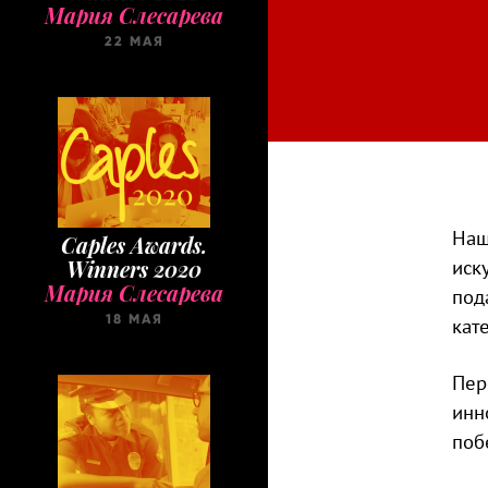
Мария Слесарева
22 МАЯ
Наш
Caples Awards.
иск
Winners 2020
Мария Слесарева
под
18 МАЯ
кат
Пер
инн
поб