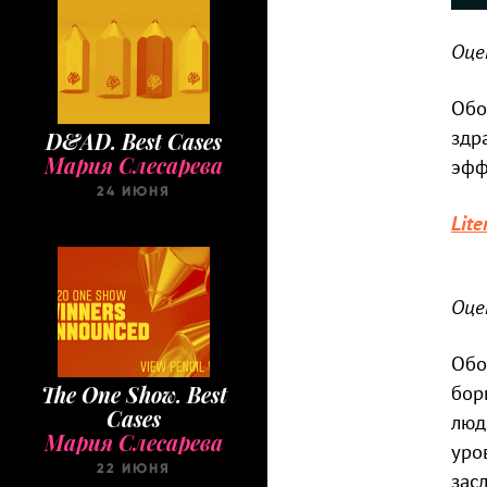
Оце
Обо
здр
D&AD. Best Cases
Мария Слесарева
эфф
24 ИЮНЯ
Lite
Оце
Обо
The One Show. Best
бор
Cases
люд
Мария Слесарева
уро
22 ИЮНЯ
зас