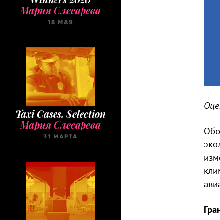
Мария Слесарева
18 МАЯ
Оце
Taxi Cases. Selection
Мария Слесарева
Обо
31 МАРТА
эко
изм
кли
ави
Гра