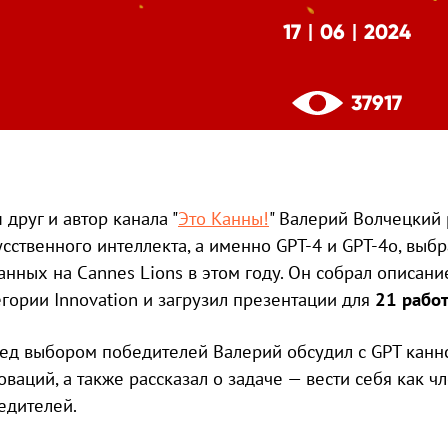
17
06
2024
|
|
37917
 друг и автор канала "
Это Канны!
" Валерий Волчецкий
усственного интеллекта, а именно GPT-4 и GPT-4o, выбр
анных на Cannes Lions в этом году. Он собрал описани
21 рабо
егории Innovation и загрузил презентации для
ед выбором победителей Валерий обсудил с GPT каннс
оваций, а также рассказал о задаче — вести себя как 
едителей.