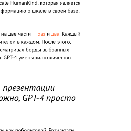
cale HumanKind, которая является
нформацию о шкале в своей базе,
 на две части —
раз
и
два
. Каждый
телей в каждом. После этого,
осматривал борды выбранных
м. GPT-4 уменьшил количество
о презентации
ожно, GPT-4 просто
ы как победителей. Результаты