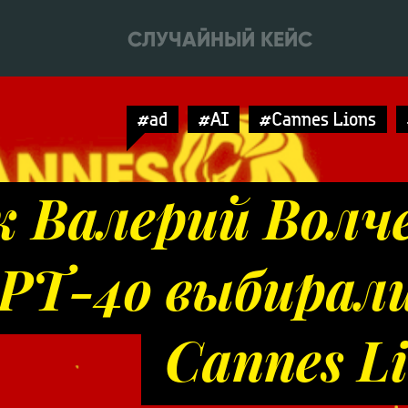
СЛУЧАЙНЫЙ КЕЙС
#ad
#AI
#Cannes Lions
к Валерий Волч
GPT-4o выбирал
Cannes L