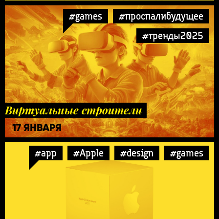
#games
#проспалибудущее
#тренды2025
Виртуальные строители
17 ЯНВАРЯ
#app
#Apple
#design
#games