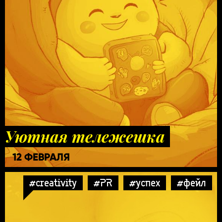
Уютная тележешка
12 ФЕВРАЛЯ
#creativity
#PR
#успех
#фейл