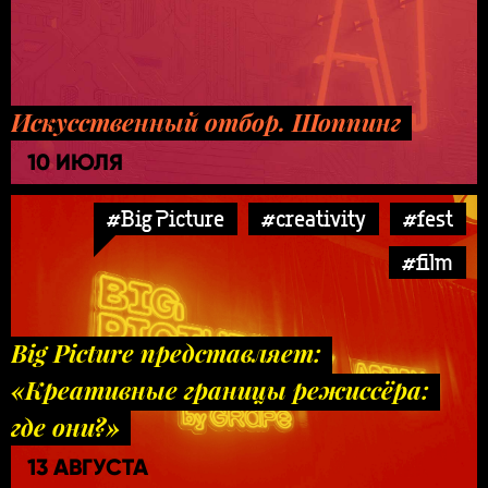
Искусственный отбор. Шоппинг
10 ИЮЛЯ
#Big Picture
#creativity
#fest
#film
Big Picture представляет:
«Креативные границы режиссёра:
где они?»
13 АВГУСТА