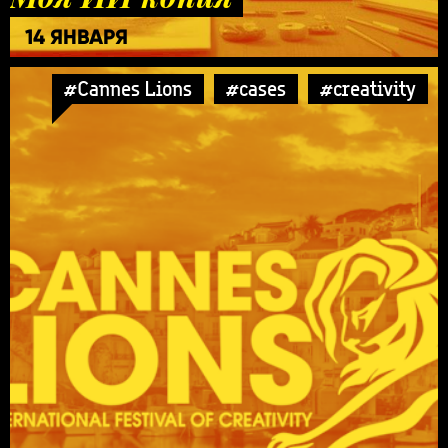
14 ЯНВАРЯ
#Cannes Lions
#cases
#creativity