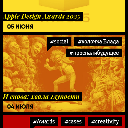
Apple Design Awards 2025
05 ИЮНЯ
#social
#колонка Влада
#проспалибудущее
И снова: хвала глупости
04 ИЮЛЯ
#Awards
#cases
#creativity