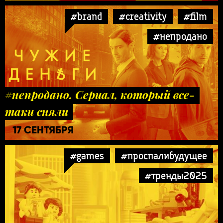
#brand
#creativity
#film
#непродано
#непродано. Сериал, который все-
таки сняли
17 СЕНТЯБРЯ
#games
#проспалибудущее
#тренды2025