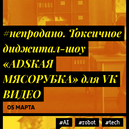
#непродано. Токсичное
диджитал-шоу
«ADSКАЯ
МЯСОРУБКА» для VK
ВИДЕО
05 МАРТА
#AI
#robot
#tech