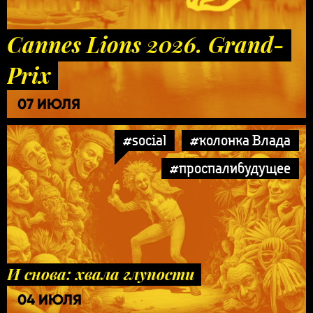
Cannes Lions 2026. Grand-
Prix
07 ИЮЛЯ
#social
#колонка Влада
#проспалибудущее
И снова: хвала глупости
04 ИЮЛЯ