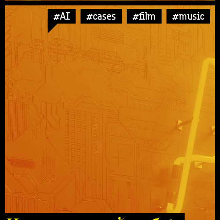
#AI
#cases
#film
#music