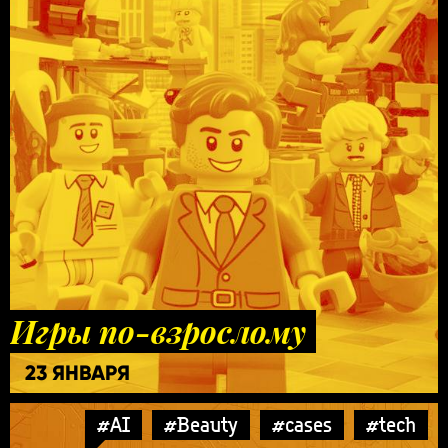
Игры по-взрослому
23 ЯНВАРЯ
#AI
#Beauty
#cases
#tech