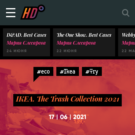
D&AD. Best Cases
The One Show. Best Cases
Webby
Мария Слесарева
Мария Слесарева
Мария
24 ИЮНЯ
22 ИЮНЯ
22 М
#eco
#Ikea
#Try
IKEA. The Trash Collection 2021
17
06
2021
|
|