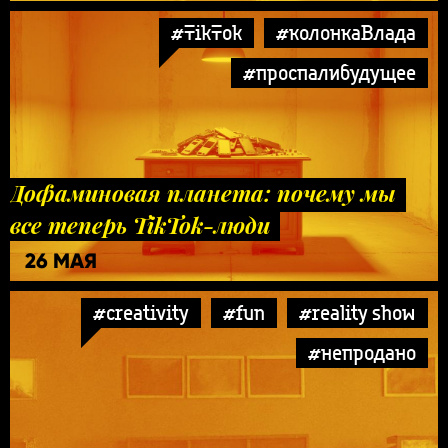
#TikTok
#колонкаВлада
#проспалибудущее
Дофаминовая планета: почему мы
все теперь TikTok-люди
26 МАЯ
#creativity
#fun
#reality show
#непродано