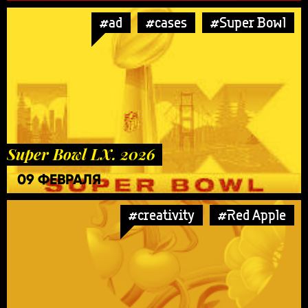
#ad
#cases
#Super Bowl
Super Bowl LX. 2026
09 ФЕВРАЛЯ
#creativity
#Red Apple