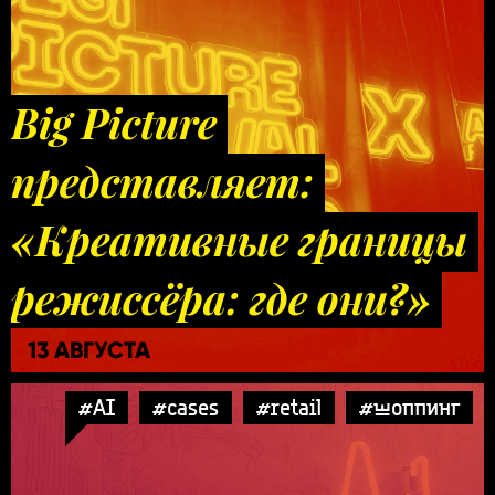
Big Picture
представляет:
«Креативные границы
режиссёра: где они?»
13 АВГУСТА
#AI
#cases
#retail
#шоппинг