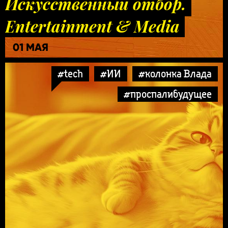
Искусственный отбор.
Entertainment & Media
01 МАЯ
#tech
#ИИ
#колонка Влада
#проспалибудущее