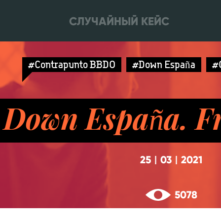
СЛУЧАЙНЫЙ КЕЙС
#Contrapunto BBDO
#Down España
#
Down España. F
25
03
2021
|
|
5078