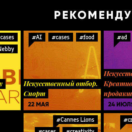
РЕКОМЕНД
cases
#AI
#cases
#food
#ad
Webby
Искусст
y
Искусственный отбор.
Креати
Спорт
продак
22 МАЯ
24 ИЮЛ
#Cannes Lions
#cr
#cases
#creativity