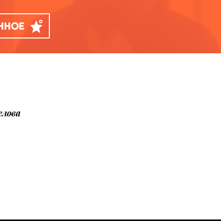
АННОЕ
елова