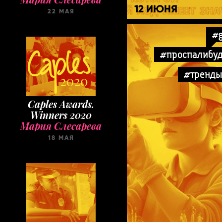
12 ИЮНЯ
22 МАЯ
#
#проспалибу
#тренд
Caples Awards.
Winners 2020
Мария Слесарева
18 МАЯ