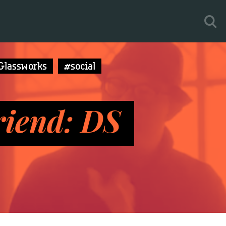
Glassworks
#social
riend: DS