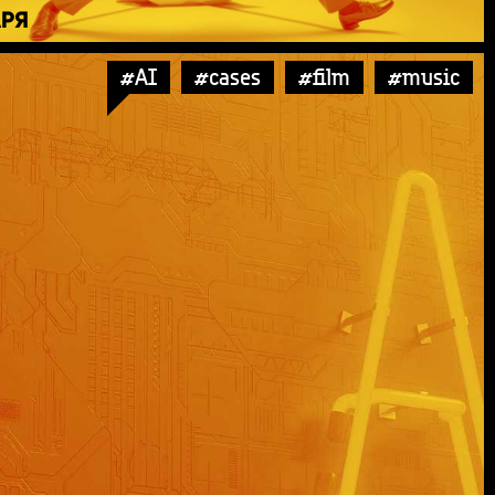
АРЯ
#AI
#cases
#film
#music