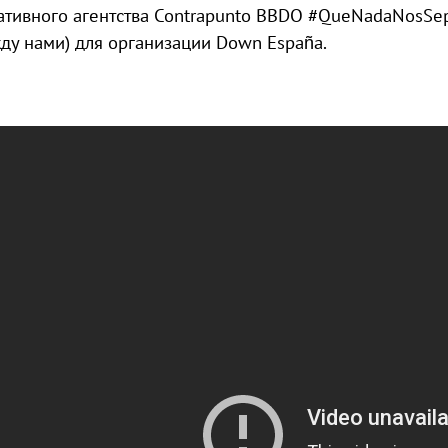
ативного агентства Contrapunto BBDO #QueNadaNosSepa
ду нами) для организации Down España.