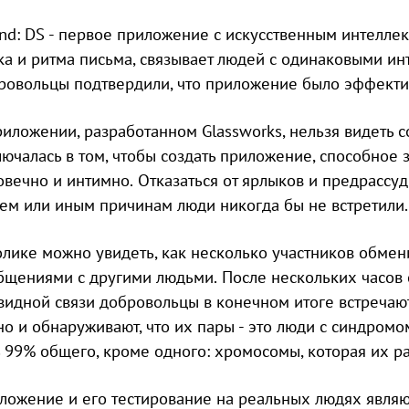
end: DS - первое приложение с искусственным интеллек
ка и ритма письма, связывает людей с одинаковыми ин
ровольцы подтвердили, что приложение было эффекти
риложении, разработанном Glassworks, нельзя видеть 
лючалась в том, чтобы создать приложение, способное 
овечно и интимно. Отказаться от ярлыков и предрассуд
тем или иным причинам люди никогда бы не встретили.
олике можно увидеть, как несколько участников обме
бщениями с другими людьми. После нескольких часов 
видной связи добровольцы в конечном итоге встречаю
но и обнаруживают, что их пары - это люди с синдромо
ь 99% общего, кроме одного: хромосомы, которая их ра
ложение и его тестирование на реальных людях являю