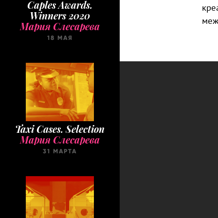
Caples Awards.
кре
Winners 2020
меж
Мария Слесарева
18 МАЯ
Taxi Cases. Selection
Мария Слесарева
31 МАРТА