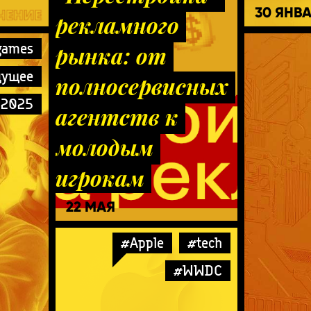
30 ЯНВ
рекламного
games
рынка: от
дущее
полносервисных
ы2025
агентств к
молодым
игрокам
22 МАЯ
#Apple
#tech
#WWDC