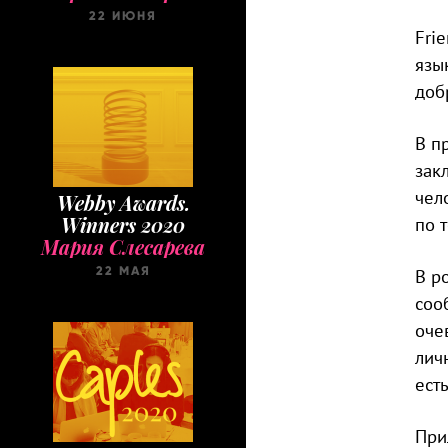
22 ИЮНЯ
Fri
язы
доб
В п
зак
чел
Webby Awards.
Winners 2020
по 
Мария Слесарева
22 МАЯ
В р
соо
оче
лич
ест
При