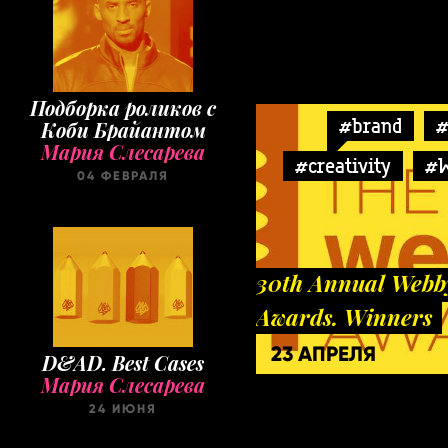
Подборка роликов с
#brand
#
Коби Брайантом
Мария Слесарева
#creativity
#
04 ФЕВРАЛЯ
30th Annual Webb
Awards. Winners
23 АПРЕЛЯ
D&AD. Best Cases
Мария Слесарева
24 ИЮНЯ