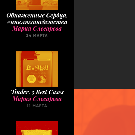
Обнаженные Cердца.
#инклюзиясдетства
Мария Слесарева
24 МАРТА
Tinder. 5 Best Cases
Мария Слесарева
11 МАРТА