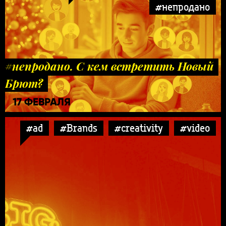
#непродано
#непродано. С кем встретить Новый
Брют?
17 ФЕВРАЛЯ
#ad
#Brands
#creativity
#video