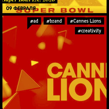
09 ФЕВРАЛЯ
#ad
#brand
#Cannes Lions
#creativity