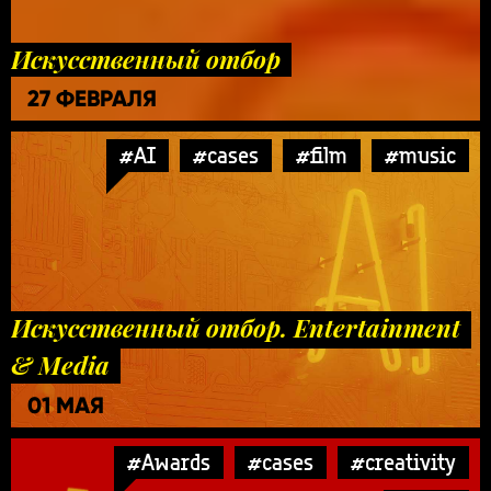
Искусственный отбор
27 ФЕВРАЛЯ
#AI
#cases
#film
#music
Искусственный отбор. Entertainment
& Media
01 МАЯ
#Awards
#cases
#creativity