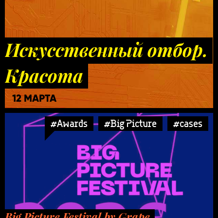
Искусственный отбор.
Красота
12 МАРТА
#Awards
#Big Picture
#cases
Big Picture Festival by Grape