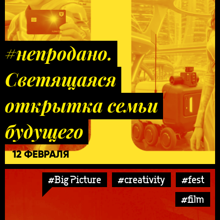
#непродано.
Светящаяся
открытка семьи
будущего
12 ФЕВРАЛЯ
#Big Picture
#creativity
#fest
#film