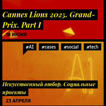
Cannes Lions 2025. Grand-
Prix. Part I
18 ИЮНЯ
#AI
#cases
#social
#tech
Искусственный отбор. Социальные
проекты
23 АПРЕЛЯ