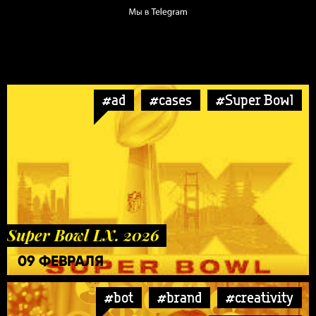
#ad
#cases
#Super Bowl
Super Bowl LX. 2026
09 ФЕВРАЛЯ
#bot
#brand
#creativity