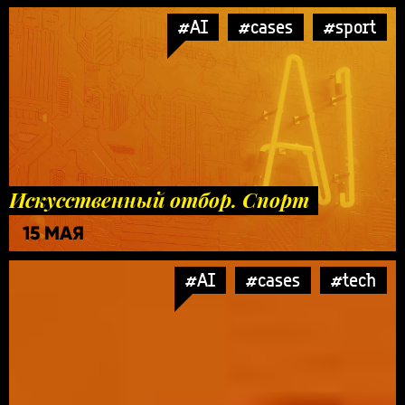
#AI
#cases
#sport
Искусственный отбор. Спорт
15 МАЯ
#AI
#cases
#tech