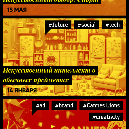
15 МАЯ
#future
#social
#tech
Искусственный интеллект в
обычных предметах
14 ЯНВАРЯ
#ad
#brand
#Cannes Lions
#creativity