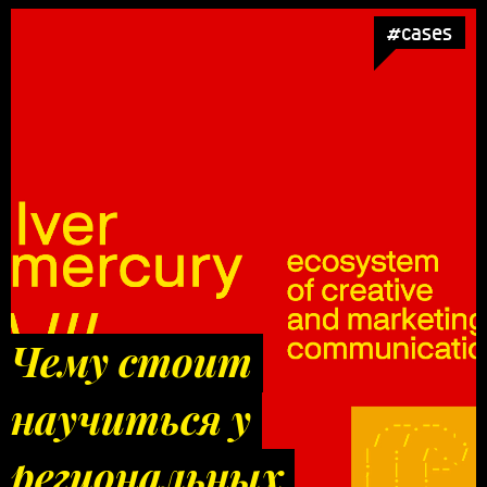
#cases
Чему стоит
научиться у
региональных