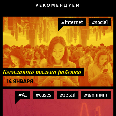
РЕКОМЕНДУЕМ
#internet
#social
Бесплатно только рабство
14 ЯНВАРЯ
#AI
#cases
#retail
#шоппинг