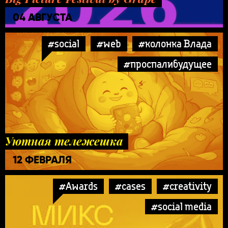
04 АВГУСТА
#social
#web
#колонка Влада
#проспалибудущее
Уютная тележешка
12 ФЕВРАЛЯ
#Awards
#cases
#creativity
#social media