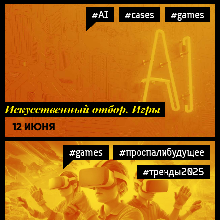
#AI
#cases
#games
Искусственный отбор. Игры
12 ИЮНЯ
#games
#проспалибудущее
#тренды2025