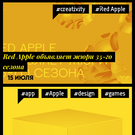
#creativity
#Red Apple
Red Apple объявляет жюри 35-го
сезона
15 ИЮЛЯ
#app
#Apple
#design
#games