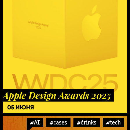
Apple Design Awards 2025
05 ИЮНЯ
#AI
#cases
#drinks
#tech