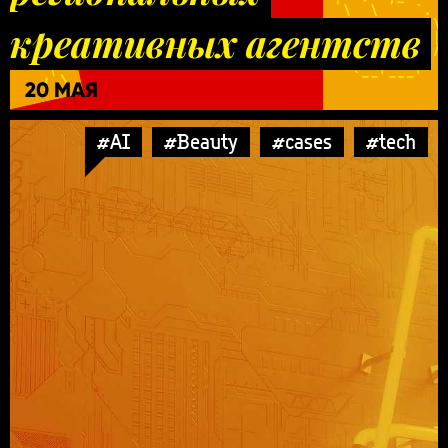
креативных агентств
20 МАЯ
#AI
#Beauty
#cases
#tech