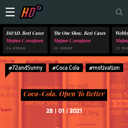
D&AD. Best Cases
The One Show. Best Cases
Webby
Мария Слесарева
Мария Слесарева
Мария
24 ИЮНЯ
22 ИЮНЯ
22 М
#72andSunny
#Coca Cola
#motivation
Coca-Cola. Open To Better
28
01
2021
|
|