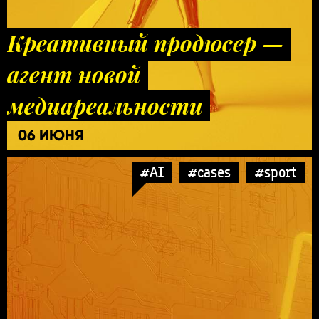
Креативный продюсер —
агент новой
медиареальности
06 ИЮНЯ
#AI
#cases
#sport