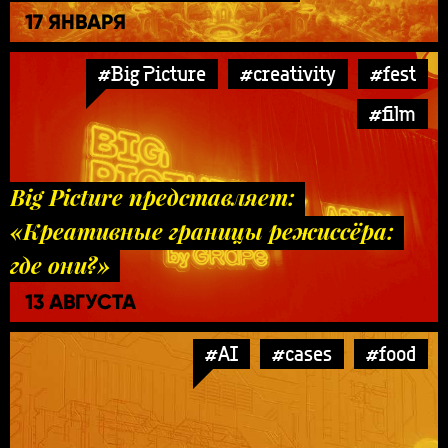
17 ЯНВАРЯ
#Big Picture
#creativity
#fest
#film
Big Picture представляет:
«Креативные границы режиссёра:
где они?»
13 АВГУСТА
#AI
#cases
#food