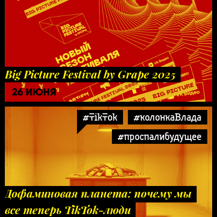
Big Picture Festival by Grape 2025
26 ИЮНЯ
#TikTok
#колонкаВлада
#проспалибудущее
Дофаминовая планета: почему мы
все теперь TikTok-люди