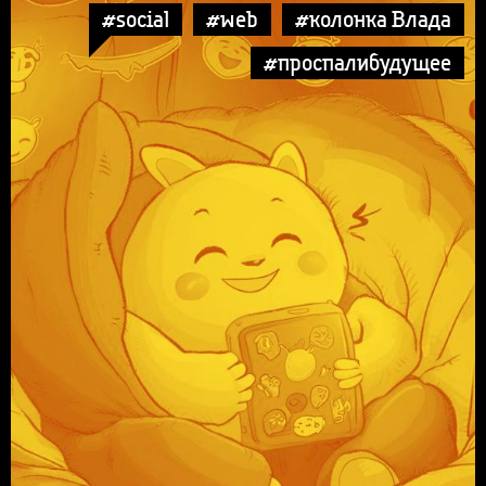
#social
#web
#колонка Влада
#проспалибудущее