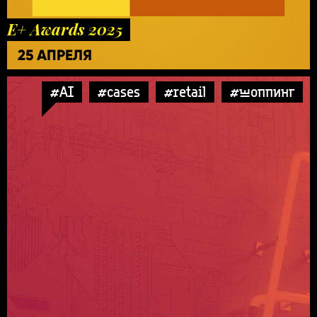
E+ Awards 2025
25 АПРЕЛЯ
#AI
#cases
#retail
#шоппинг