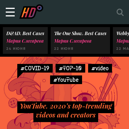
D&AD. Best Cases
The One Show. Best Cases
Webby
Мария Слесарева
Мария Слесарева
Мария
24 ИЮНЯ
22 ИЮНЯ
22 М
#COVID-19
#TOP-10
#video
#YouTube
YouTube. 2020’s top-trending
videos and creators