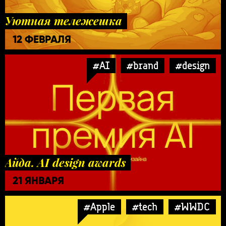
Уютная тележешка
12 ФЕВРАЛЯ
#AI
#brand
#design
Айда. AI design awards
21 ЯНВАРЯ
#Apple
#tech
#WWDC