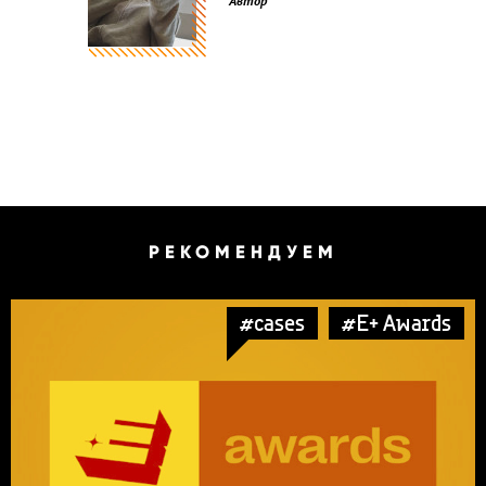
Автор
РЕКОМЕНДУЕМ
#cases
#E+ Awards