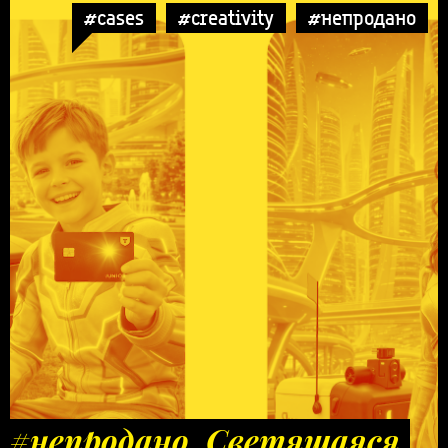
#cases
#creativity
#непродано
#непродано. Светящаяся