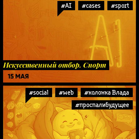
#AI
#cases
#sport
Искусственный отбор. Спорт
15 МАЯ
#social
#web
#колонка Влада
#проспалибудущее