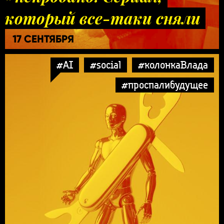
который все-таки сняли
17 СЕНТЯБРЯ
#AI
#social
#колонкаВлада
#проспалибудущее