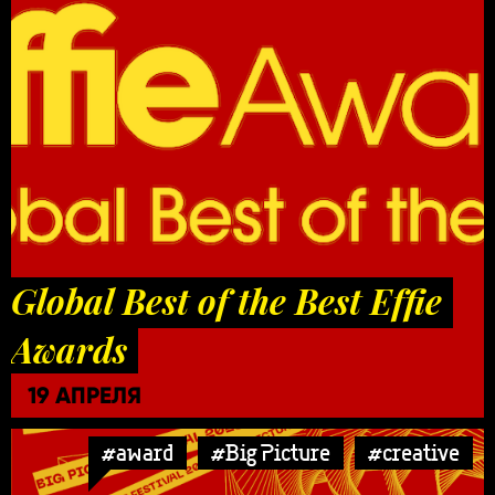
Global Best of the Best Effie
Awards
19 АПРЕЛЯ
#award
#Big Picture
#creative