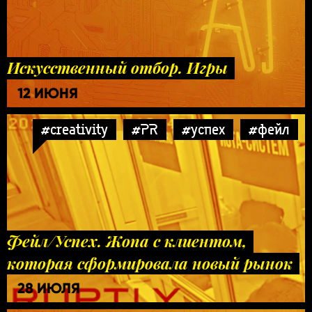
Искусственный отбор. Игры
12 ИЮНЯ
#creativity
#PR
#успех
#фейл
Фейл/Успех. Жопа с клиентом,
которая сформировала новый рынок
28 ИЮЛЯ