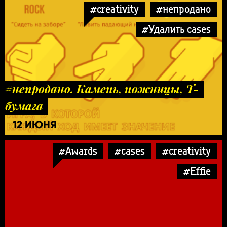
#creativity
#непродано
#Удалить cases
#непродано. Камень, ножницы, Т-
бумага
12 ИЮНЯ
#Awards
#cases
#creativity
#Effie