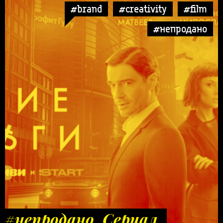
#brand
#creativity
#film
#непродано
#непродано. Сериал,