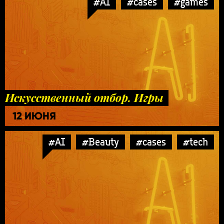
#AI
#cases
#games
Искусственный отбор. Игры
12 ИЮНЯ
#AI
#Beauty
#cases
#tech