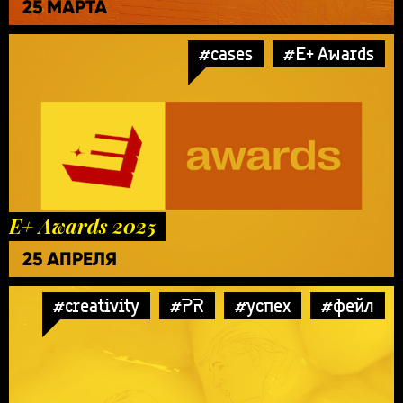
25 МАРТА
#cases
#E+ Awards
E+ Awards 2025
25 АПРЕЛЯ
#creativity
#PR
#успех
#фейл