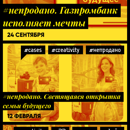
#непродано. Газпромбанк
исполняет мечты
24 СЕНТЯБРЯ
#cases
#creativity
#непродано
#непродано. Светящаяся открытка
семьи будущего
12 ФЕВРАЛЯ