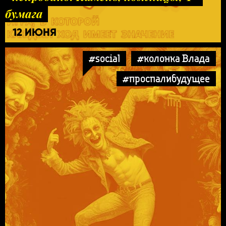
бумага
12 ИЮНЯ
#social
#колонка Влада
#проспалибудущее