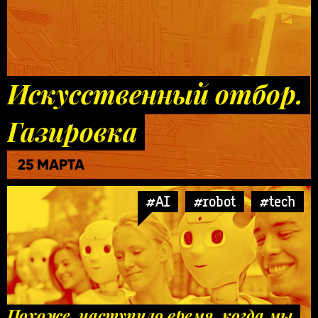
Искусственный отбор.
Газировка
25 МАРТА
#AI
#robot
#tech
Похоже, наступило время, когда мы