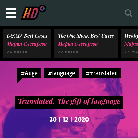
D&AD. Best Cases
The One Show. Best Cases
Webby
Мария Слесарева
Мария Слесарева
Мария
24 ИЮНЯ
22 ИЮНЯ
22 М
#Auge
#language
#Translated
Translated. The gift of language
30
12
2020
|
|