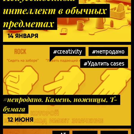
интеллект в обычных
предметах
14 ЯНВАРЯ
#creativity
#непродано
#Удалить cases
#непродано. Камень, ножницы, Т-
бумага
12 ИЮНЯ