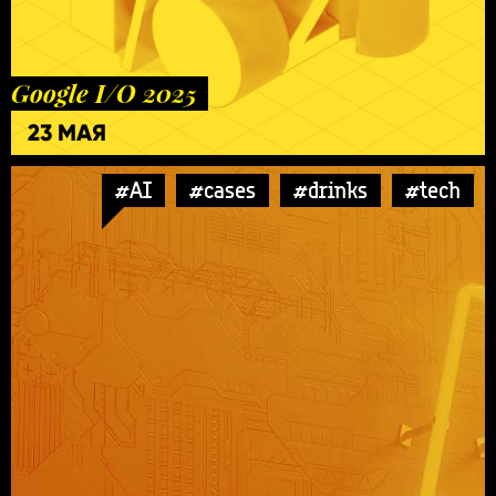
Google I/O 2025
23 МАЯ
#AI
#cases
#drinks
#tech