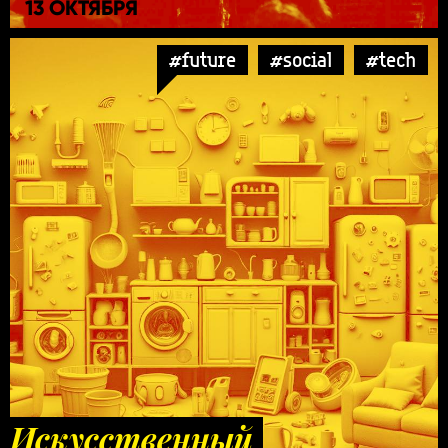
13 ОКТЯБРЯ
#future
#social
#tech
Искусственный