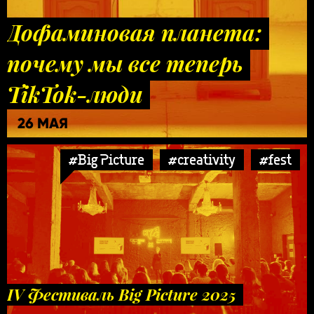
Дофаминовая планета:
почему мы все теперь
TikTok-люди
26 МАЯ
#Big Picture
#creativity
#fest
IV Фестиваль Big Picture 2025