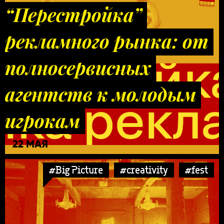
“Перестройка”
рекламного рынка: от
полносервисных
агентств к молодым
игрокам
22 МАЯ
#Big Picture
#creativity
#fest