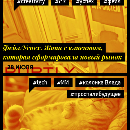
#creativity
#PR
#успех
#фейл
Фейл/Успех. Жопа с клиентом,
которая сформировала новый рынок
28 ИЮЛЯ
#tech
#ИИ
#колонка Влада
#проспалибудущее