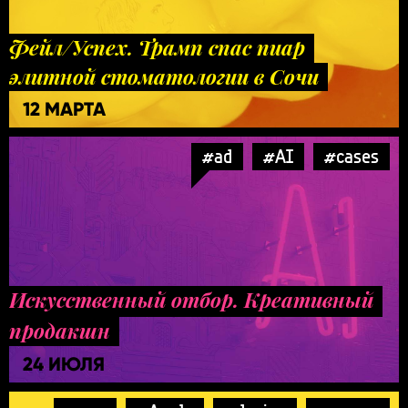
Фейл/Успех. Трамп спас пиар
элитной стоматологии в Сочи
12 МАРТА
#ad
#AI
#cases
Искусственный отбор. Креативный
продакшн
24 ИЮЛЯ