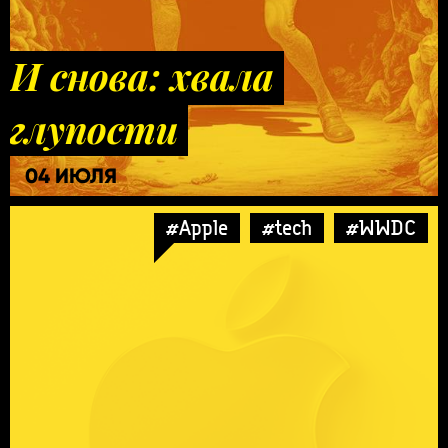
И снова: хвала
глупости
04 ИЮЛЯ
#Apple
#tech
#WWDC