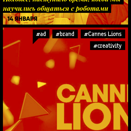
научились общаться с роботами
14 ЯНВАРЯ
#ad
#brand
#Cannes Lions
#creativity