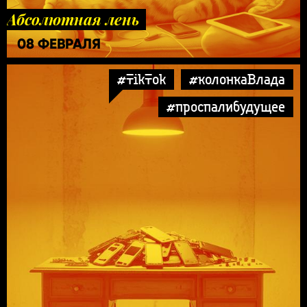
Абсолютная лень
08 ФЕВРАЛЯ
#TikTok
#колонкаВлада
#проспалибудущее