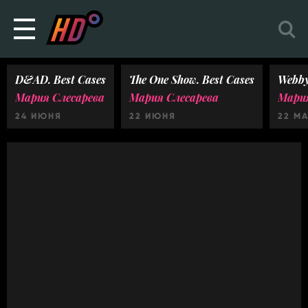
D&AD. Best Cases
The One Show. Best Cases
Webby
Мария Слесарева
Мария Слесарева
Мария
24 ИЮНЯ
22 ИЮНЯ
22 М