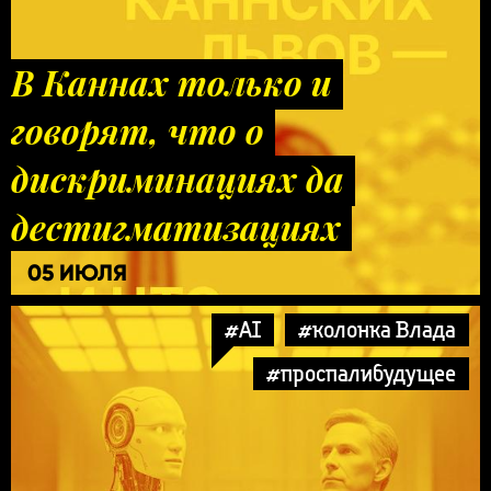
В Каннах только и
говорят, что о
дискриминациях да
дестигматизациях
05 ИЮЛЯ
#AI
#колонка Влада
#проспалибудущее