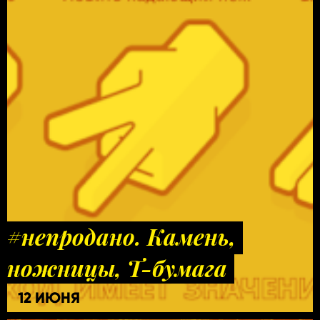
#непродано. Камень,
ножницы, Т-бумага
12 ИЮНЯ