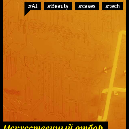
#AI
#Beauty
#cases
#tech
Искусственный отбор.