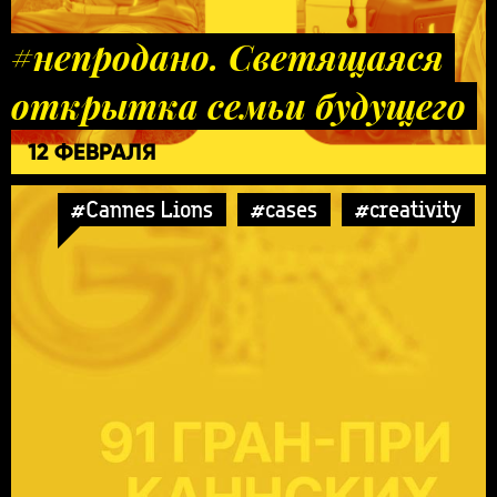
#непродано. Светящаяся
открытка семьи будущего
12 ФЕВРАЛЯ
#Cannes Lions
#cases
#creativity