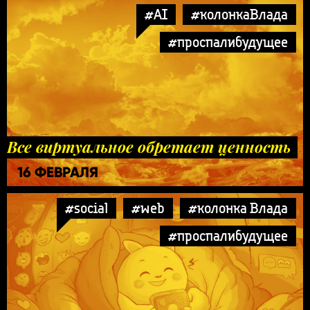
#AI
#колонкаВлада
#проспалибудущее
Все виртуальное обретает ценность
16 ФЕВРАЛЯ
#social
#web
#колонка Влада
#проспалибудущее