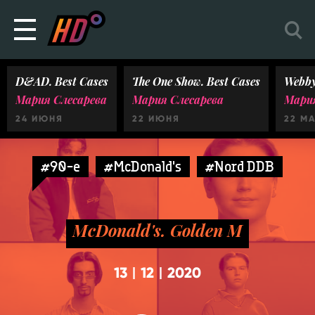
D&AD. Best Cases
The One Show. Best Cases
Webby
Мария Слесарева
Мария Слесарева
Мария
24 ИЮНЯ
22 ИЮНЯ
22 М
#90-e
#McDonald's
#Nord DDB
McDonald's. Golden M
13
12
2020
|
|