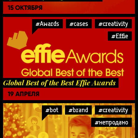
15 ОКТЯБРЯ
#Awards
#cases
#creativity
#Effie
Global Best of the Best Effie Awards
19 АПРЕЛЯ
#bot
#brand
#creativity
#непродано