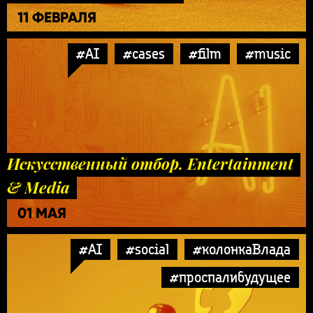
11 ФЕВРАЛЯ
#AI
#cases
#film
#music
Искусственный отбор. Entertainment
& Media
01 МАЯ
#AI
#social
#колонкаВлада
#проспалибудущее