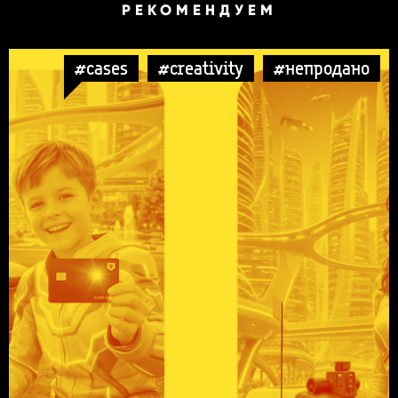
РЕКОМЕНДУЕМ
#cases
#creativity
#непродано