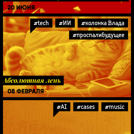
20 ИЮНЯ
#tech
#ИИ
#колонка Влада
#проспалибудущее
Абсолютная лень
08 ФЕВРАЛЯ
#AI
#cases
#music