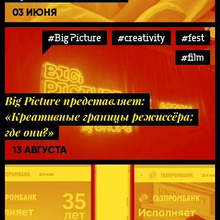
03 ИЮНЯ
#Big Picture
#creativity
#fest
#film
Big Picture представляет:
«Креативные границы режиссёра:
где они?»
13 АВГУСТА