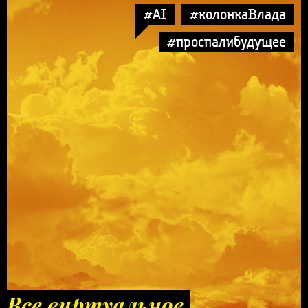
#AI
#колонкаВлада
#проспалибудущее
Все виртуальное