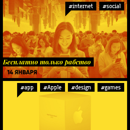
#internet
#social
Бесплатно только рабство
14 ЯНВАРЯ
#app
#Apple
#design
#games