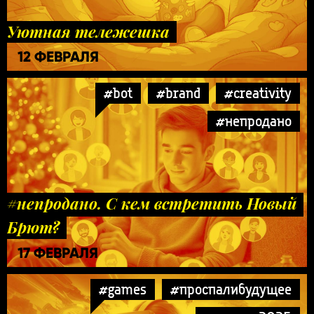
Уютная тележешка
12 ФЕВРАЛЯ
#bot
#brand
#creativity
#непродано
#непродано. С кем встретить Новый
Брют?
17 ФЕВРАЛЯ
#games
#проспалибудущее