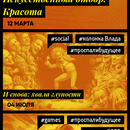
Красота
12 МАРТА
#social
#колонка Влада
#проспалибудущее
И снова: хвала глупости
04 ИЮЛЯ
#games
#проспалибудущее