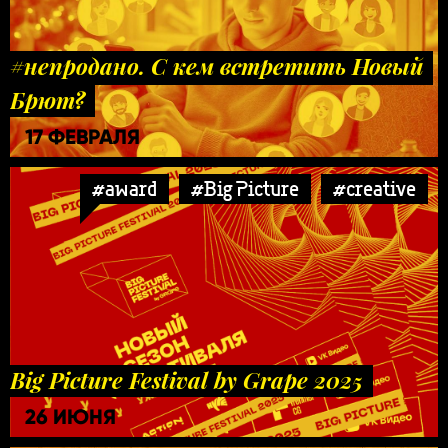
#непродано. С кем встретить Новый
Брют?
17 ФЕВРАЛЯ
#award
#Big Picture
#creative
Big Picture Festival by Grape 2025
26 ИЮНЯ