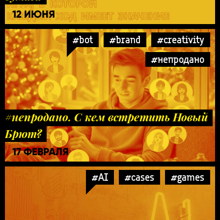
12 ИЮНЯ
#bot
#brand
#creativity
#непродано
#непродано. С кем встретить Новый
Брют?
17 ФЕВРАЛЯ
#AI
#cases
#games