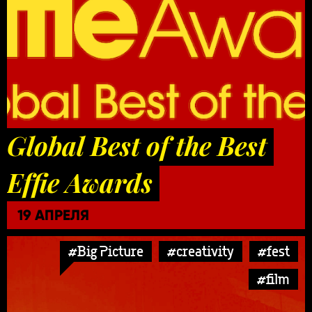
Global Best of the Best
Effie Awards
19 АПРЕЛЯ
#Big Picture
#creativity
#fest
#film