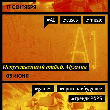
17 СЕНТЯБРЯ
#AI
#cases
#music
Искусственный отбор. Музыка
05 ИЮНЯ
#games
#проспалибудущее
#тренды2025