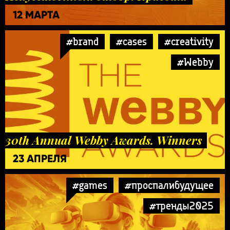
12 МАРТА
#brand
#cases
#creativity
#Webby
30th Annual Webby Awards. Winners
23 АПРЕЛЯ
#games
#проспалибудущее
#тренды2025