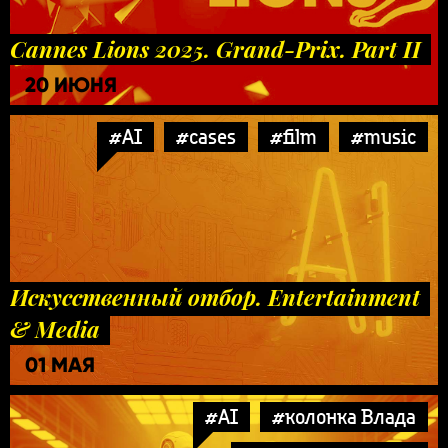
Cannes Lions 2025. Grand-Prix. Part II
20 ИЮНЯ
#AI
#cases
#film
#music
Искусственный отбор. Entertainment
& Media
01 МАЯ
#AI
#колонка Влада