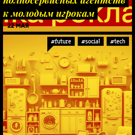
к молодым игрокам
22 МАЯ
#future
#social
#tech