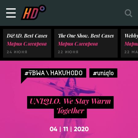
D&AD. Best Cases
The One Show. Best Cases
Webby
Мария Слесарева
Мария Слесарева
Мария
24 ИЮНЯ
22 ИЮНЯ
22 М
#TBWA \ HAKUHODO
#uniqlo
UNIQLO. We Stay Warm
Together
04
11
2020
|
|