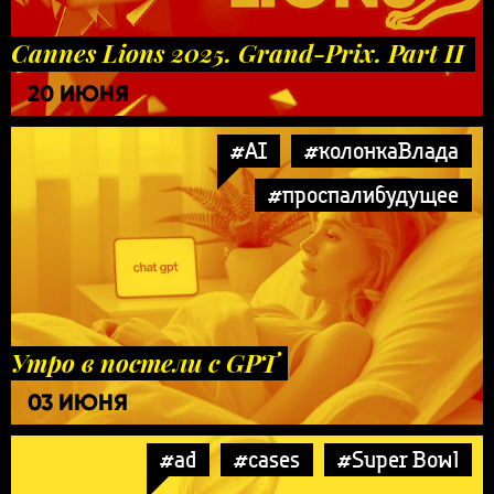
Cannes Lions 2025. Grand-Prix. Part II
20 ИЮНЯ
#AI
#колонкаВлада
#проспалибудущее
Утро в постели с GPT
03 ИЮНЯ
#ad
#cases
#Super Bowl