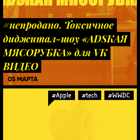
#непродано. Токсичное
диджитал-шоу «ADSКАЯ
МЯСОРУБКА» для VK
ВИДЕО
05 МАРТА
#Apple
#tech
#WWDC