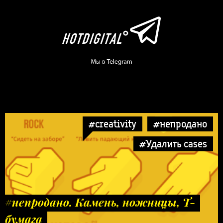
#creativity
#непродано
#Удалить cases
#непродано. Камень, ножницы, Т-
бумага