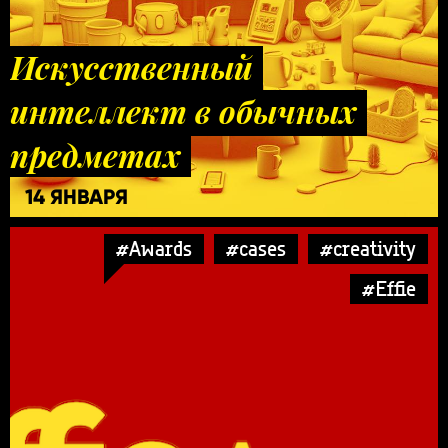
Искусственный
интеллект в обычных
предметах
14 ЯНВАРЯ
#Awards
#cases
#creativity
#Effie