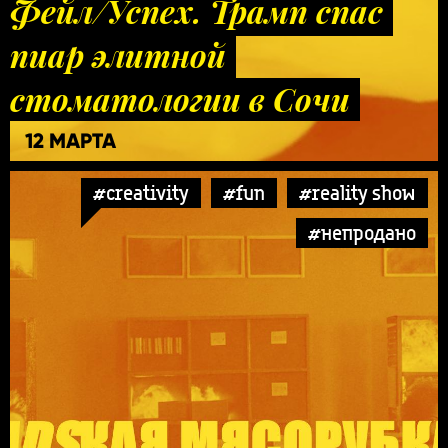
Фейл/Успех. Трамп спас
пиар элитной
стоматологии в Сочи
12 МАРТА
#creativity
#fun
#reality show
#непродано