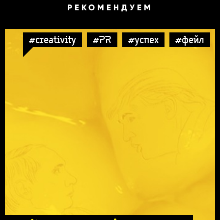
РЕКОМЕНДУЕМ
#creativity
#PR
#успех
#фейл