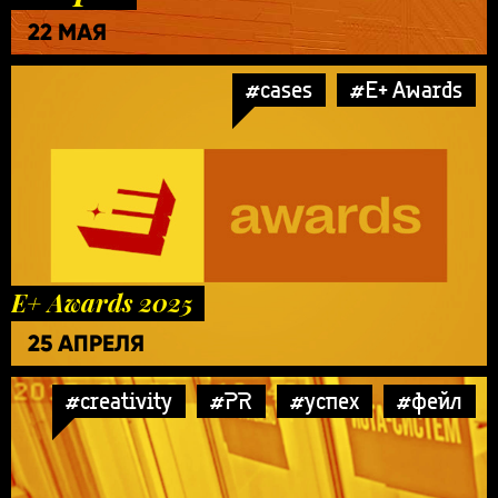
22 МАЯ
#cases
#E+ Awards
E+ Awards 2025
25 АПРЕЛЯ
#creativity
#PR
#успех
#фейл