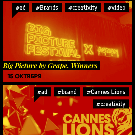
#ad
#Brands
#creativity
#video
Big Picture by Grape. Winners
15 ОКТЯБРЯ
#ad
#brand
#Cannes Lions
#creativity