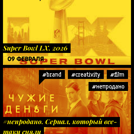
Super Bowl LX. 2026
09 ФЕВРАЛЯ
#brand
#creativity
#film
#непродано
#непродано. Сериал, который все-
таки сняли