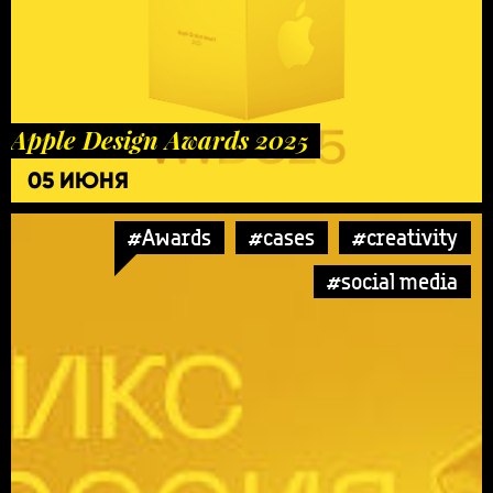
Apple Design Awards 2025
05 ИЮНЯ
#Awards
#cases
#creativity
#social media