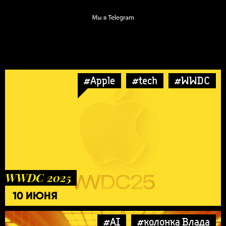
#Apple
#tech
#WWDC
WWDC 2025
10 ИЮНЯ
#AI
#колонка Влада