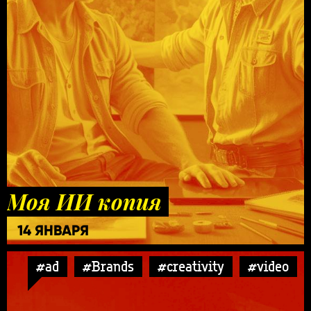
Моя ИИ копия
14 ЯНВАРЯ
#ad
#Brands
#creativity
#video