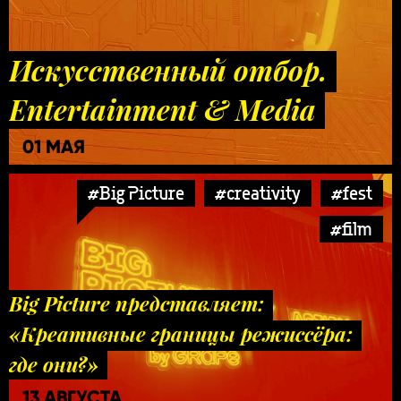
Искусственный отбор.
Entertainment & Media
01 МАЯ
#Big Picture
#creativity
#fest
#film
Big Picture представляет:
«Креативные границы режиссёра:
где они?»
13 АВГУСТА