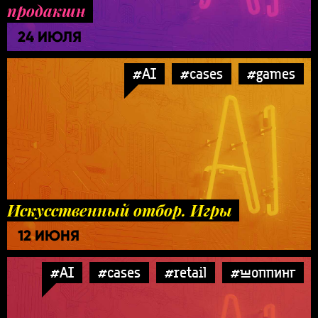
продакшн
24 ИЮЛЯ
#AI
#cases
#games
Искусственный отбор. Игры
12 ИЮНЯ
#AI
#cases
#retail
#шоппинг