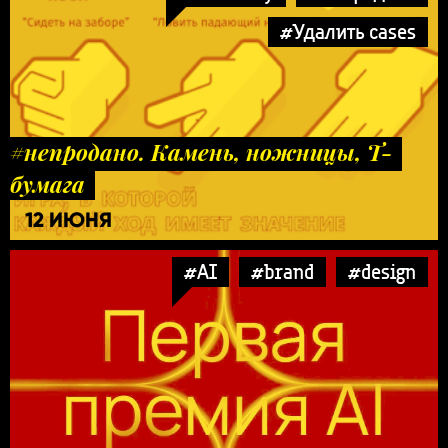
#Удалить cases
#непродано. Камень, ножницы, Т-
бумага
12 ИЮНЯ
#AI
#brand
#design