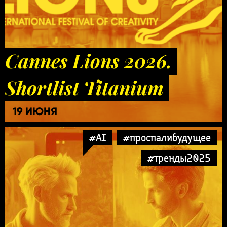
Cannes Lions 2026.
Shortlist Titanium
19 ИЮНЯ
#AI
#проспалибудущее
#тренды2025