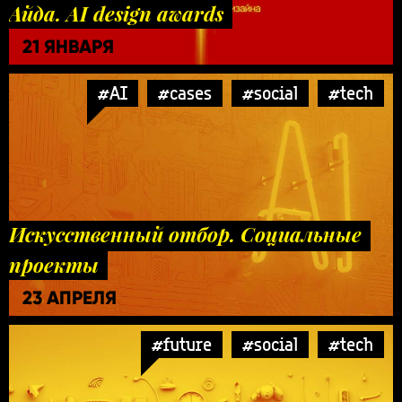
Айда. AI design awards
21 ЯНВАРЯ
#AI
#cases
#social
#tech
Искусственный отбор. Социальные
проекты
23 АПРЕЛЯ
#future
#social
#tech