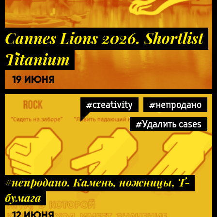
Cannes Lions 2026. Shortlist
Titanium
19 ИЮНЯ
#creativity
#непродано
#Удалить cases
#непродано. Камень, ножницы, Т-
бумага
12 ИЮНЯ