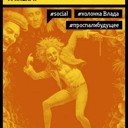
#social
#колонка Влада
#проспалибудущее