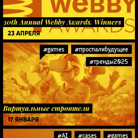
30th Annual Webby Awards. Winners
23 АПРЕЛЯ
#games
#проспалибудущее
#тренды2025
Виртуальные строители
17 ЯНВАРЯ
#AI
#cases
#games