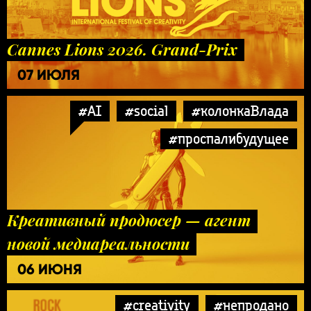
Cannes Lions 2026. Grand-Prix
07 ИЮЛЯ
#AI
#social
#колонкаВлада
#проспалибудущее
Креативный продюсер — агент
новой медиареальности
06 ИЮНЯ
#creativity
#непродано