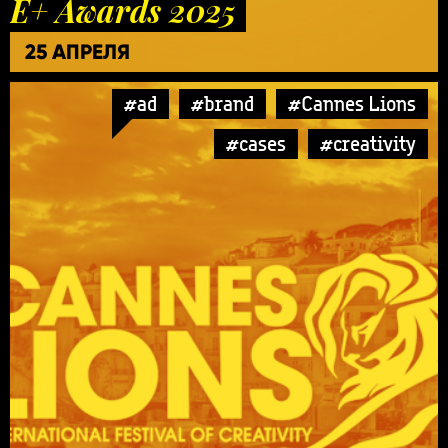
E+ Awards 2025
25 АПРЕЛЯ
#ad
#brand
#Cannes Lions
#cases
#creativity