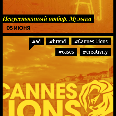
Искусственный отбор. Музыка
05 ИЮНЯ
#ad
#brand
#Cannes Lions
#cases
#creativity