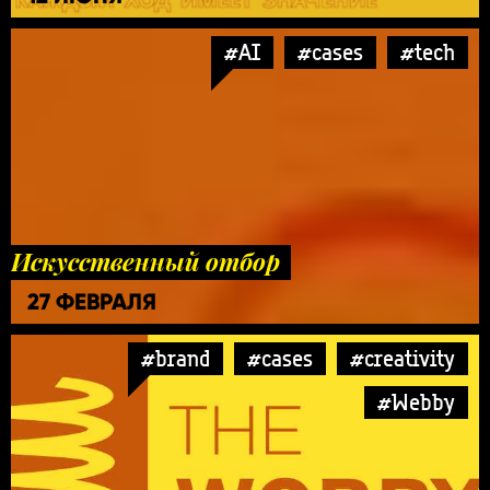
#AI
#cases
#tech
Искусственный отбор
27 ФЕВРАЛЯ
#brand
#cases
#creativity
#Webby