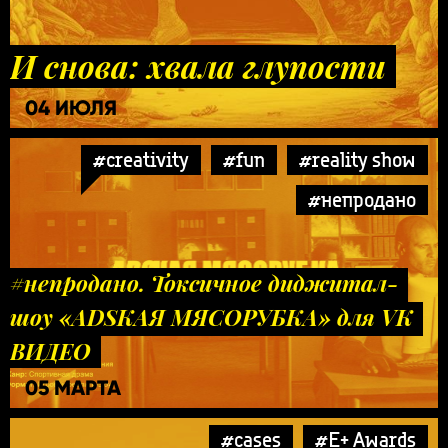
И снова: хвала глупости
04 ИЮЛЯ
#creativity
#fun
#reality show
#непродано
#непродано. Токсичное диджитал-
шоу «ADSКАЯ МЯСОРУБКА» для VK
ВИДЕО
05 МАРТА
#cases
#E+ Awards