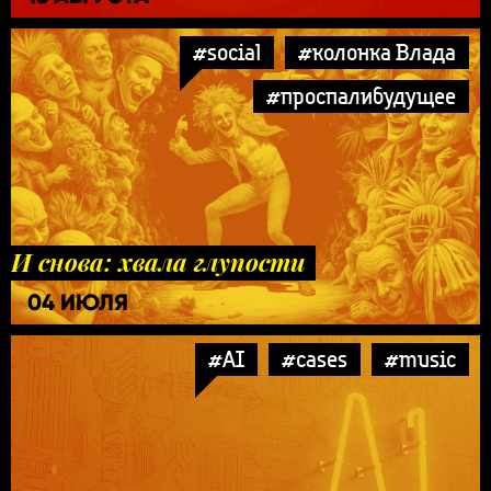
#social
#колонка Влада
#проспалибудущее
И снова: хвала глупости
04 ИЮЛЯ
#AI
#cases
#music