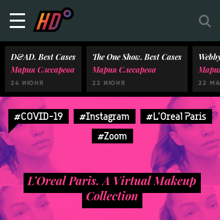
D&AD. Best Cases
The One Show. Best Cases
Webby
Мария Слесарева
Мария Слесарева
Мария
24 ИЮНЯ
22 ИЮНЯ
22 М
#COVID-19
#Instagram
#L’Oreal Paris
#Zoom
L’Oreal Paris. A Virtual Makeup
Collection