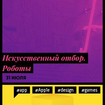
Искусственный отбор.
Роботы
31 ИЮЛЯ
#app
#Apple
#design
#games