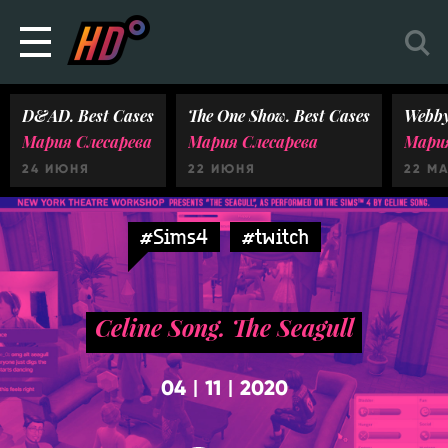
D&AD. Best Cases
The One Show. Best Cases
Webby
Мария Слесарева
Мария Слесарева
Мария
24 ИЮНЯ
22 ИЮНЯ
22 М
#Sims4
#twitch
Celine Song. The Seagull
04
11
2020
|
|