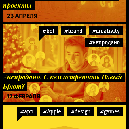
проекты
23 АПРЕЛЯ
#bot
#brand
#creativity
#непродано
#непродано. С кем встретить Новый
Брют?
17 ФЕВРАЛЯ
#app
#Apple
#design
#games