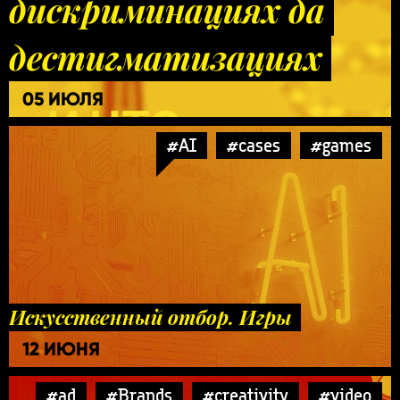
дискриминациях да
дестигматизациях
05 ИЮЛЯ
#AI
#cases
#games
Искусственный отбор. Игры
12 ИЮНЯ
#ad
#Brands
#creativity
#video