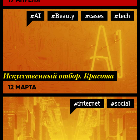
#AI
#Beauty
#cases
#tech
Искусственный отбор. Красота
12 МАРТА
#internet
#social