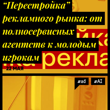
“Перестройка”
рекламного рынка: от
полносервисных
агентств к молодым
игрокам
22 МАЯ
#ad
#AI