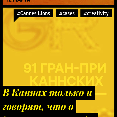
#Cannes Lions
#cases
#creativity
В Каннах только и
говорят, что о