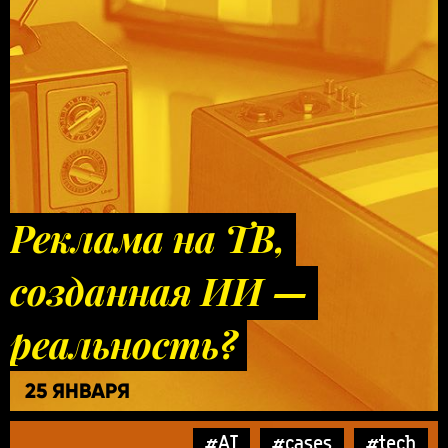
Реклама на ТВ,
созданная ИИ —
реальность?
25 ЯНВАРЯ
#AI
#cases
#tech