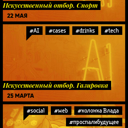
Искусственный отбор. Спорт
22 МАЯ
#AI
#cases
#drinks
#tech
Искусственный отбор. Газировка
25 МАРТА
#social
#web
#колонка Влада
#проспалибудущее