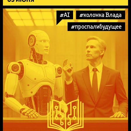
#AI
#колонка Влада
#проспалибудущее