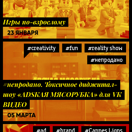
Игры по-взрослому
23 ЯНВАРЯ
#creativity
#fun
#reality show
#непродано
#непродано. Токсичное диджитал-
шоу «ADSКАЯ МЯСОРУБКА» для VK
ВИДЕО
05 МАРТА
#ad
#brand
#Cannes Lions