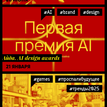
#AI
#brand
#design
Айда. AI design awards
21 ЯНВАРЯ
#games
#проспалибудущее
#тренды2025