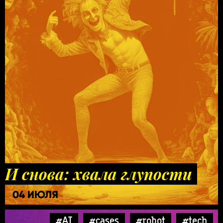
И снова: хвала глупости
04 ИЮЛЯ
#AI
#cases
#robot
#tech