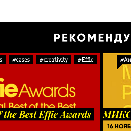
РЕКОМЕНД
s
#cases
#creativity
#Effie
#Aw
f the Best Effie Awards
МИКС 
16 НОЯ