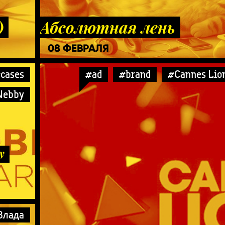
)
Абсолютная лень
08 ФЕВРАЛЯ
cases
#ad
#brand
#Cannes Lio
Webby
y
Влада