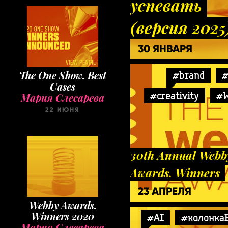
успевать
(версия 2025
30 ЯНВАРЯ
#brand
#
The One Show. Best
Cases
#creativity
#
Мария Слесарева
22 ИЮНЯ
30th Annual Webb
Awards. Winners
23 АПРЕЛЯ
Webby Awards.
Winners 2020
#AI
#колонка
Мария Слесарева