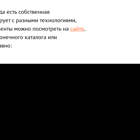
нда есть собственная
рует с разными технологиями,
именты можно посмотреть на
сайте
,
онечного каталога или
авно: