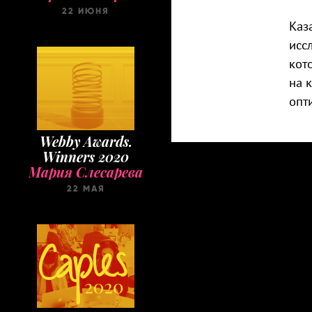
22 ИЮНЯ
Каз
исс
кот
на 
опт
Webby Awards.
Winners 2020
Мария Слесарева
22 МАЯ