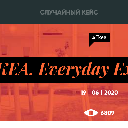
СЛУЧАЙНЫЙ КЕЙС
#Ikea
KEA. Everyday E
19
06
2020
|
|
6809