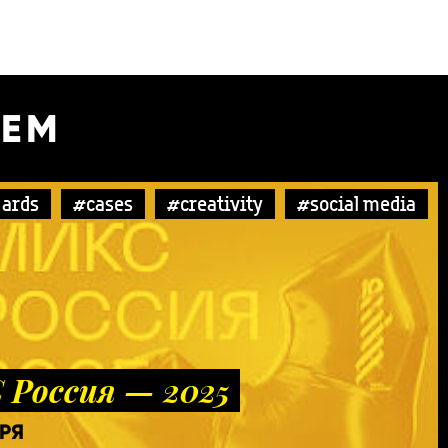
УЕМ
ards
#cases
#creativity
#social media
Россия — 2025
БРЯ