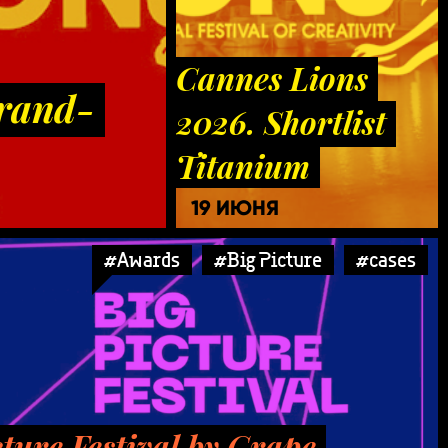
Cannes Lions
Grand-
2026. Shortlist
Titanium
19 ИЮНЯ
#Awards
#Big Picture
#cases
cture Festival by Grape