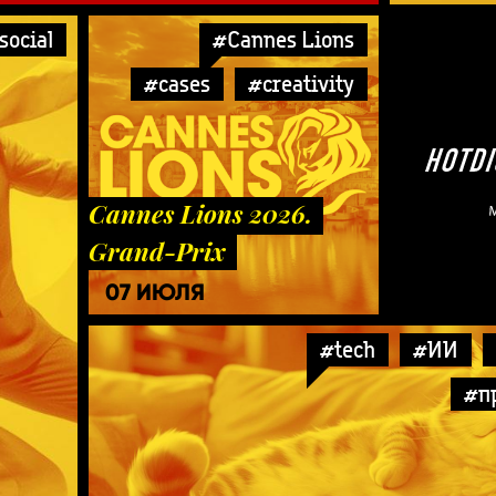
social
#Cannes Lions
#cases
#creativity
Cannes Lions 2026.
Grand-Prix
07 ИЮЛЯ
#tech
#ИИ
#п