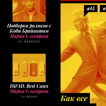
#AI
#
Подборка роликов с
Коби Брайантом
Мария Слесарева
04 ФЕВРАЛЯ
D&AD. Best Cases
Мария Слесарева
Как все
24 ИЮНЯ