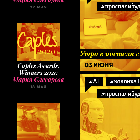
#проспалибу
22 МАЯ
Утро в постели 
03 ИЮНЯ
Caples Awards.
Winners 2020
Мария Слесарева
#AI
#колонка 
18 МАЯ
#проспалибу