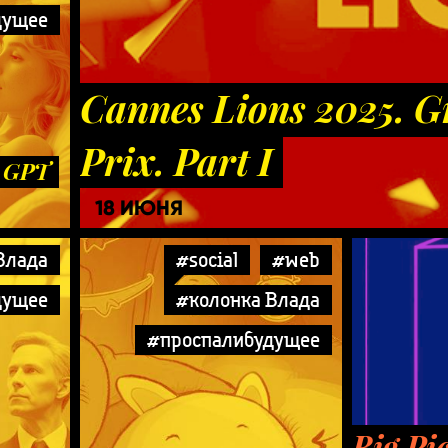
дущее
Cannes Lions 2025. 
Prix. Part I
с GPT
18 ИЮНЯ
Влада
#social
#web
дущее
#колонка Влада
#проспалибудущее
Big Pi