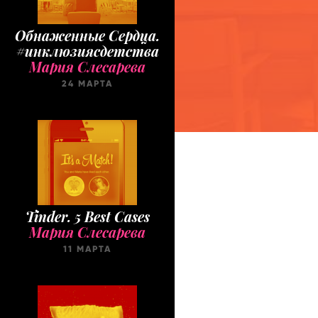
Обнаженные Cердца.
#инклюзиясдетства
Мария Слесарева
24 МАРТА
Tinder. 5 Best Cases
Мария Слесарева
11 МАРТА