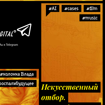
#AI
#cases
#film
#music
#колонка Влада
роспалибудущее
Искусственный
отбор.