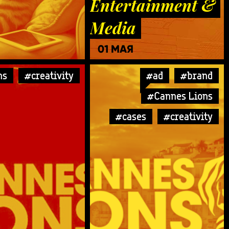
Entertainment &
Media
01 МАЯ
ns
#creativity
#ad
#brand
#Cannes Lions
#cases
#creativity