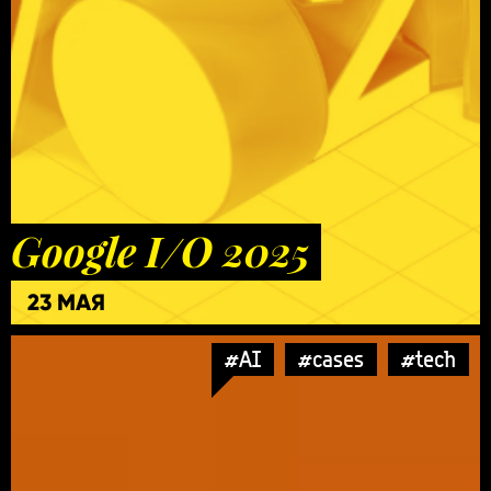
Google I/O 2025
23 МАЯ
#AI
#cases
#tech