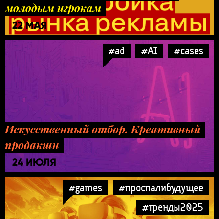
молодым игрокам
22 МАЯ
#ad
#AI
#cases
Искусственный отбор. Креативный
продакшн
24 ИЮЛЯ
#games
#проспалибудущее
#тренды2025