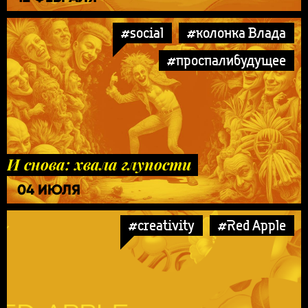
#social
#колонка Влада
#проспалибудущее
И снова: хвала глупости
04 ИЮЛЯ
#creativity
#Red Apple