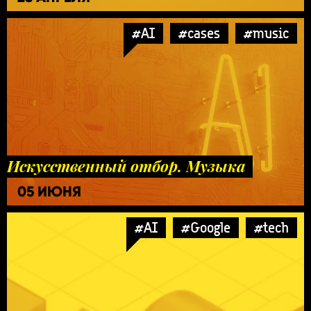
#AI
#cases
#music
Искусственный отбор. Музыка
05 ИЮНЯ
#AI
#Google
#tech