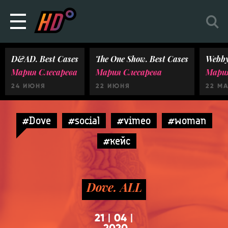
D&AD. Best Cases
The One Show. Best Cases
Webby
Мария Слесарева
Мария Слесарева
Мария
24 ИЮНЯ
22 ИЮНЯ
22 М
#Dove
#social
#vimeo
#woman
#кейс
Dove. ALL
21
04
|
|