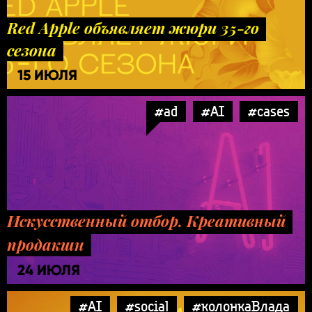
Red Apple объявляет жюри 35-го
сезона
15 ИЮЛЯ
#ad
#AI
#cases
Искусственный отбор. Креативный
продакшн
24 ИЮЛЯ
#AI
#social
#колонкаВлада