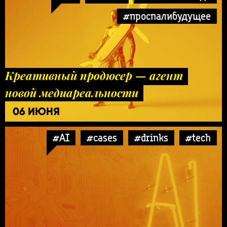
#проспалибудущее
Креативный продюсер — агент
новой медиареальности
06 ИЮНЯ
#AI
#cases
#drinks
#tech