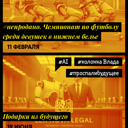
#непродано. Чемпионат по футболу
среди девушек в нижнем белье
11 ФЕВРАЛЯ
#AI
#колонка Влада
#проспалибудущее
Подарки из будущего
19 ИЮНЯ