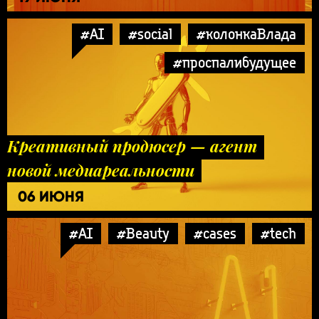
#AI
#social
#колонкаВлада
#проспалибудущее
Креативный продюсер — агент
новой медиареальности
06 ИЮНЯ
#AI
#Beauty
#cases
#tech