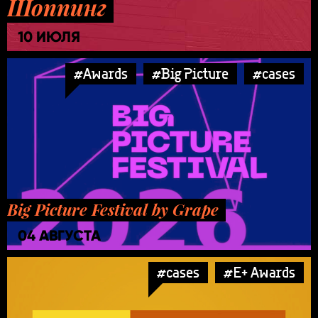
Шоппинг
10 ИЮЛЯ
#Awards
#Big Picture
#cases
Big Picture Festival by Grape
04 АВГУСТА
#cases
#E+ Awards