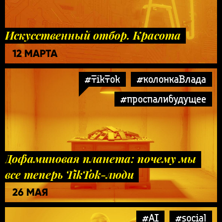
Искусственный отбор. Красота
12 МАРТА
#TikTok
#колонкаВлада
#проспалибудущее
Дофаминовая планета: почему мы
все теперь TikTok-люди
26 МАЯ
#AI
#social