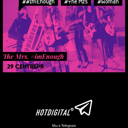
##imEnough
#The Mrs
#woman
The Mrs. #imEnough
29 СЕНТЯБРЯ