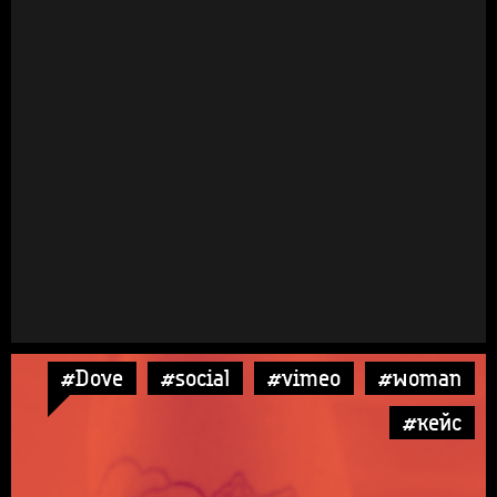
#Dove
#social
#vimeo
#woman
#кейс