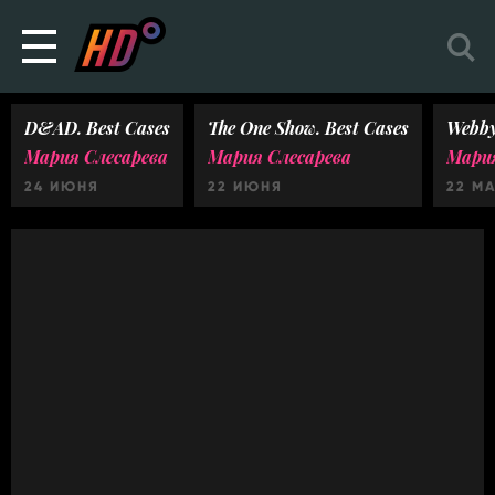
D&AD. Best Cases
The One Show. Best Cases
Webby
Мария Слесарева
Мария Слесарева
Мария
24 ИЮНЯ
22 ИЮНЯ
22 М