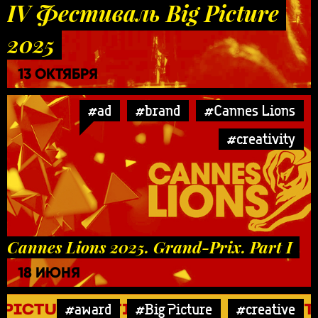
IV Фестиваль Big Picture
2025
13 ОКТЯБРЯ
#ad
#brand
#Cannes Lions
#creativity
Cannes Lions 2025. Grand-Prix. Part I
18 ИЮНЯ
#award
#Big Picture
#creative