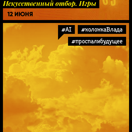
Искусственный отбор. Игры
12 ИЮНЯ
#AI
#колонкаВлада
#проспалибудущее