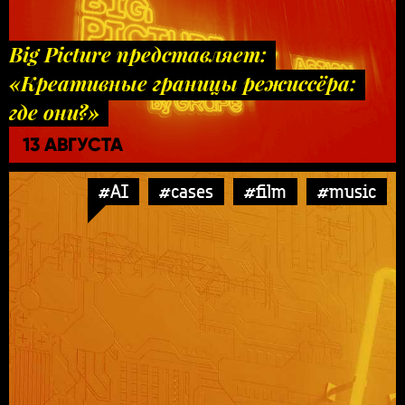
Big Picture представляет:
«Креативные границы режиссёра:
где они?»
13 АВГУСТА
#AI
#cases
#film
#music