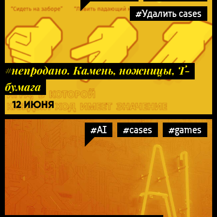
#Удалить cases
#непродано. Камень, ножницы, Т-
бумага
12 ИЮНЯ
#AI
#cases
#games