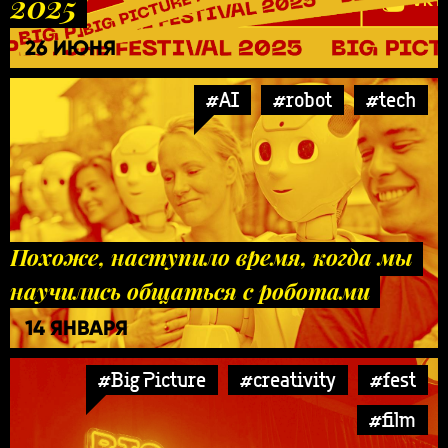
2025
26 ИЮНЯ
#AI
#robot
#tech
Похоже, наступило время, когда мы
научились общаться с роботами
14 ЯНВАРЯ
#Big Picture
#creativity
#fest
#film