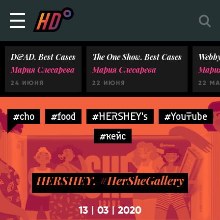
D&AD. Best Cases
The One Show. Best Cases
Webby
Мария Слесарева
Мария Слесарева
Мария
24 ИЮНЯ
22 ИЮНЯ
22 М
#cho
#food
#HERSHEY's
#YouTube
#кейс
HERSHEY. #HerSheGallery
13
03
2020
|
|