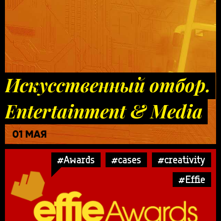
Искусственный отбор.
Entertainment & Media
01 МАЯ
#Awards
#cases
#creativity
#Effie