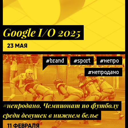
Google I/O 2025
23 МАЯ
#brand
#sport
#непро
#непродано
#непродано. Чемпионат по футболу
среди девушек в нижнем белье
11 ФЕВРАЛЯ