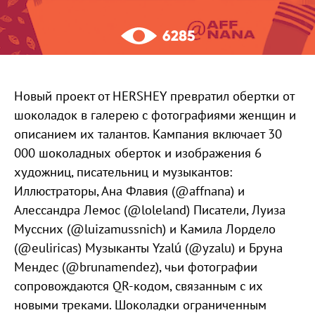
6285
Новый проект от HERSHEY превратил обертки от
шоколадок в галерею с фотографиями женщин и
описанием их талантов. Кампания включает 30
000 шоколадных оберток и изображения 6
художниц, писательниц и музыкантов:
Иллюстраторы, Ана Флавия (@affnana) и
Алессандра Лемос (@loleland) Писатели, Луиза
Муссних (@luizamussnich) и Камила Лордело
(@euliricas) Музыканты Yzalú (@yzalu) и Бруна
Мендес (@brunamendez), чьи фотографии
сопровождаются QR-кодом, связанным с их
новыми треками. Шоколадки ограниченным