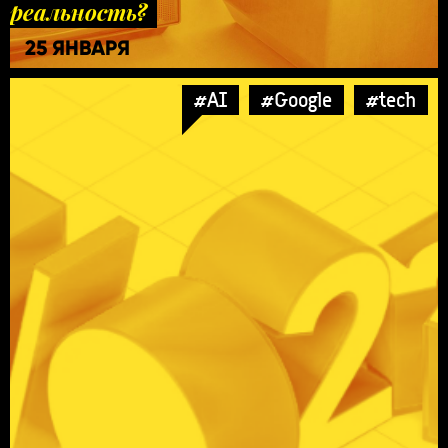
реальность?
25 ЯНВАРЯ
#AI
#Google
#tech