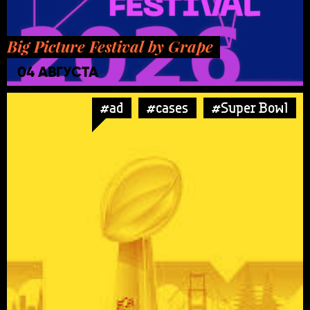
Big Picture Festival by Grape
04 АВГУСТА
#ad
#cases
#Super Bowl