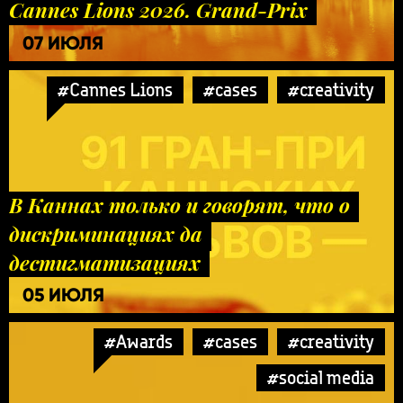
Cannes Lions 2026. Grand-Prix
07 ИЮЛЯ
#Cannes Lions
#cases
#creativity
В Каннах только и говорят, что о
дискриминациях да
дестигматизациях
05 ИЮЛЯ
#Awards
#cases
#creativity
#social media