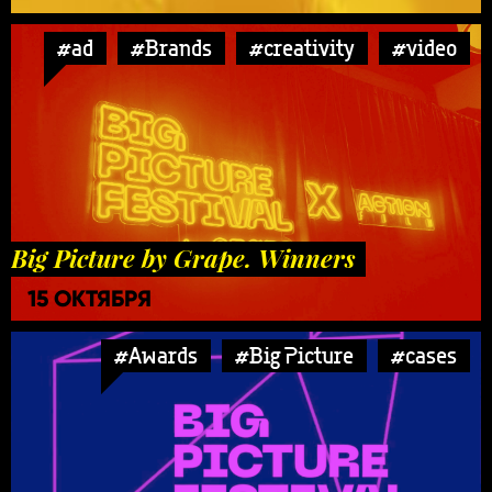
#ad
#Brands
#creativity
#video
Big Picture by Grape. Winners
15 ОКТЯБРЯ
#Awards
#Big Picture
#cases