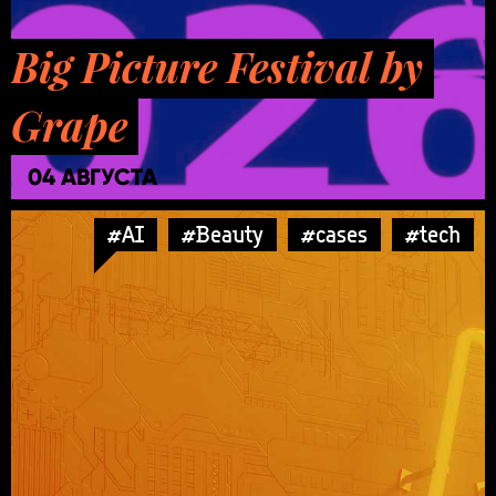
Big Picture Festival by
Grape
04 АВГУСТА
#AI
#Beauty
#cases
#tech