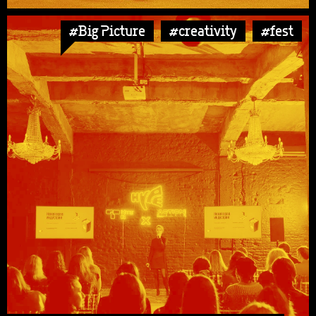
#Big Picture
#creativity
#fest